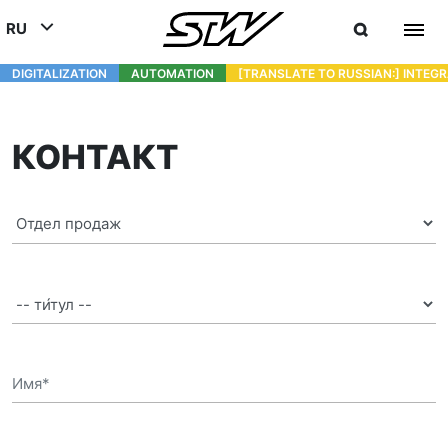
RU
DIGITALIZATION
- СОЕДИНЯЯ МИР МОБИЛЬНЫХ МАШИН И ТЕХНИКИ
AUTOMATION
- УЛУЧШЕНИЕ РАБОТЫ МОБИЛЬНЫХ
[TRANSLATE TO RUSSIAN:] INTEG
DEUTSCH (DE)
ENGLISH (EN)
КОНТАКТ
中文 (ZH)