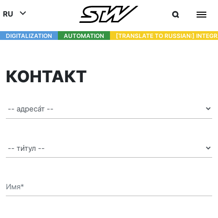
RU
DIGITALIZATION
- СОЕДИНЯЯ МИР МОБИЛЬНЫХ МАШИН И ТЕХНИКИ
AUTOMATION
- УЛУЧШЕНИЕ РАБОТЫ МОБИЛЬНЫХ
[TRANSLATE TO RUSSIAN:] INTEG
DEUTSCH (DE)
ENGLISH (EN)
КОНТАКТ
中文 (ZH)