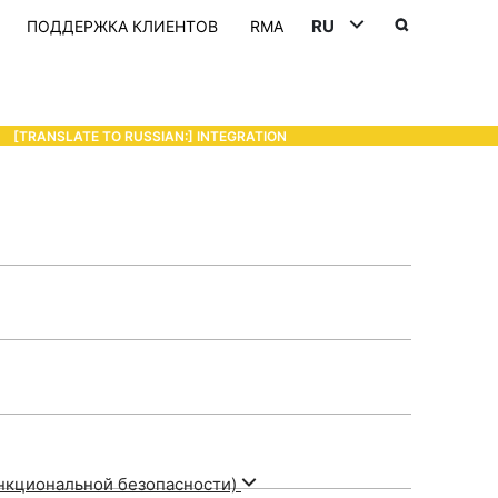
RU
ПОДДЕРЖКА КЛИЕНТОВ
RMA
DEUTSCH (DE)
ENGLISH (EN)
И
[TRANSLATE TO RUSSIAN:] INTEGRATION
- SUPPORTING WITH INDIVIDU
中文 (ZH)
ункциональной безопасности)