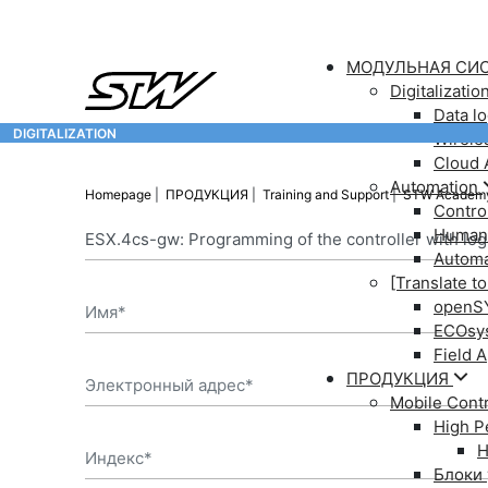
МОДУЛЬНАЯ СИ
Digitalizatio
Data l
DIGITALIZATION
- СОЕДИНЯЯ МИР МОБИЛЬНЫХ МАШИН И ТЕХНИКИ
Wirele
Cloud 
Automation
Homepage
ПРОДУКЦИЯ
Training and Support
STW Acade
Contro
Human-
Autom
[Translate to
openS
ECOsy
Field 
ПРОДУКЦИЯ
Mobile Contr
High P
H
Блоки 