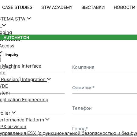
CASE STUDIES
STW ACADEMY
ВЫСТАВКИ
НОВОСТИ
СТЕМА STW
n
ogging
AUTOMATION
- УЛУЧШЕНИЕ РАБОТЫ МОБИЛЬНЫХ МАШИН И ТЕХНИК
ss Access
Access
my
Inquiry
l
Machine Interface
ate
 Russian:] Integration
YDE
stem
Application Engineering
oller
erformance Platform
PX.ai-vision
управления ESX (с функциональной безопасностью и без ф