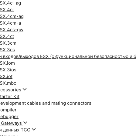
SX.4cl-ag
SX.4cl
SX.4cm-ag
SX.4cm-a
SX.4cs-gw
SX.4ct
SX.3cm
SX.3cs
 входов/выходов ESX (с функциональной безопасностью и 
SX.iom
SX.3ios
SX.iot
SX.mbc
cessories
tarter Kit
evelopment cables and mating connectors
ompiler
ebugger
y Gateways
и данных TCG