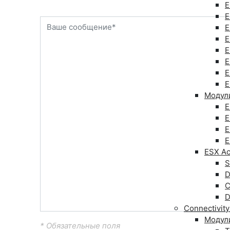
E
E
E
E
E
E
E
E
Модули
E
E
E
E
ESX Ac
S
D
C
D
Connectivit
Модул
* Обязательные поля