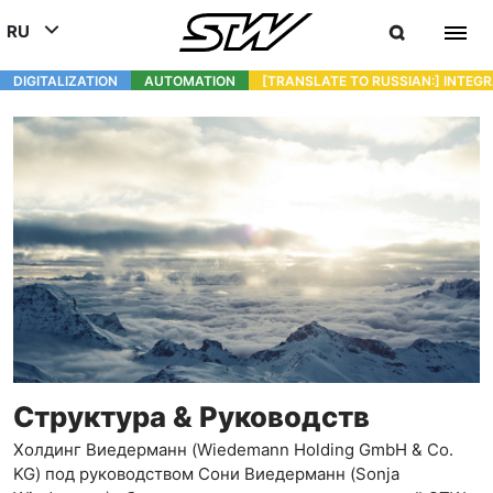
RU
DIGITALIZATION
- СОЕДИНЯЯ МИР МОБИЛЬНЫХ МАШИН И ТЕХНИКИ
AUTOMATION
- УЛУЧШЕНИЕ РАБОТЫ МОБИЛЬНЫХ
[TRANSLATE TO RUSSIAN:] INTEG
DEUTSCH (DE)
ENGLISH (EN)
中文 (ZH)
Структура & Руководств
Холдинг Виедерманн (Wiedemann Holding GmbH & Co.
KG) под руководством Сони Виедерманн (Sonja