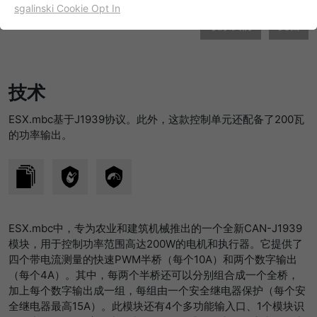
sgalinski Cookie Opt In
名字
cookie_optin
显示cookie信息
联系我们
文档
提供者
TYPO3
出于统计目的的Cookies
这些cookies用于确定访问和访问我们的网站。这为我们提供了
寿命
一年
技术
一些信息，说明我们网站的哪些区域受欢迎，哪些区域没有那
么频繁地受访问。基于从中获取的知识，我们可以进一步优化
目的
该cookie的设置是存储您的cookie提示设置
ESX.mbc基于J1939协议。此外，这款控制单元还配备了200瓦
我们的网站。当然，记录信息是匿名处理的。
的功率输出。
名字
_ga
显示cookie信息
提供者
谷歌
Empfehlungsbund/Jobwidget
Diese Cookies werden benötigt, um Stellenanzeigen des
寿命
两年
Empfehlungsbundes direkt auf unserer Website
ESX.mbc中，专为农业和建筑机械推出的一个全新CAN-J1939
anzuzeigen. Ohne diese Einbindung können die
注册一个唯一的ID，用于生成访问者如何使
模块，用于控制功率范围高达200W的电机和执行器。它提供了
目的
Jobangebote nicht dargestellt werden.
用网站的统计数据。
四个带电流测量的快速PWM半桥（每个10A）和两个数字输出
（每个4A）。其中，每两个半桥还可以分别组合成一个全桥，
名字
_bms_session
显示cookie信息
加上每个数字输出成一组，每组由一个安全继电器保护（每个安
名字
_gat
全继电器最高15A）。此模块还有4个多功能输入口、1个模块识
提供者
Empfehlungsbund