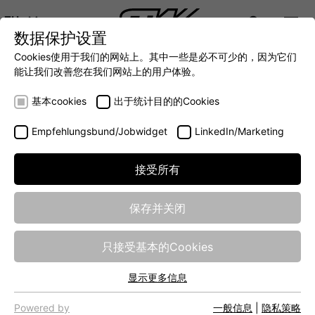
ZH
数据保护设置
DIGITALIZATION
- 全面连接移动机械世界
AUTOMATION
- 全力提升移动机械效率
INTEGRATION
- SUPPO
Cookies使用于我们的网站上。其中一些是必不可少的，因为它们
DEUTSCH (DE)
能让我们改善您在我们网站上的用户体验。
ENGLISH (EN)
ESX.
mbc
基本cookies
出于统计目的的Cookies
中文 (ZH)
Empfehlungsbund/Jobwidget
LinkedIn/Marketing
接受所有
保存并关闭
只接受基本的Cookies
显示更多信息
基本cookies
网站的基本功能需要基本cookies，以确保网站正常运行。
Powered by
一般信息
|
隐私策略