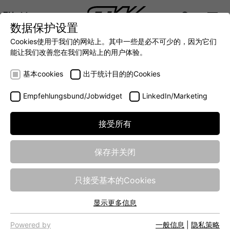
ZH
数据保护设置
DIGITALIZATION
- 全面连接移动机械世界
AUTOMATION
- 全力提升移动机械效率
INTEGRATION
-
Cookies使用于我们的网站上。其中一些是必不可少的，因为它们
DEUTSCH (DE)
能让我们改善您在我们网站上的用户体验。
ENGLISH (EN)
基本cookies
出于统计目的的Cookies
Empfehlungsbund/Jobwidget
LinkedIn/Marketing
接受所有
保存并关闭
AUTOMATION
只接受基本的Cookies
显示更多信息
The level of automation on construction sites, in agriculture
基本cookies
and forestry and in municipal machines is steadily
网站的基本功能需要基本cookies，以确保网站正常运行。
Powered by
一般信息
|
隐私策略