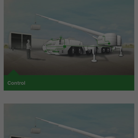
LinkedIn/Marketing
提供者
谷歌
Das LinkedIn Insight Tag wird verwendet, um Besuche und
寿命
1 Jahr
Aktionen auf unserer Website nachzuverfolgen. Die Daten
寿命
一天
helfen uns, die Wirksamkeit von Werbekampagnen zu
Wird von Empfehlungsbund.de gesetzt,
messen und interessenbasierte Werbung auf LinkedIn
um die Session des Besuchers für
谷歌分析使用此cookie来帮助降低请求速
目的
anzuzeigen.
Bewerbungs- und
目的
度，并将数据收集限制在流量较高的网站
Empfehlungsfunktionen zu speichern.
上。
名字
li_gc
显示cookie信息
提供者
LinkedIn
名字
_gid
寿命
6 Monate
提供者
谷歌
Control
Speichert die Zustimmung der Besucher
With our automation solutions, we realize driving and
寿命
一天
目的
zur Verwendung von Cookies für nicht
working functions for mobile machines. Our electronic
wesentliche Zwecke.
注册一个唯一的ID，用于生成访问者如何使
control units control hydraulic, pneumatic or electric
目的
用网站的统计数据。
actuators via a variety of standard interfaces, including
CAN and digital, analog and PWM outputs. The control
名字
lidc
units input sensor data via current and voltage inputs as
名字
_gat_UA-139898258-1
提供者
LinkedIn
well as CAN, LIN or SENT inputs.