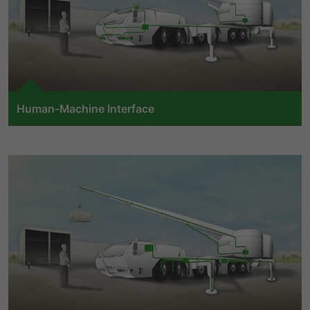
提供者
谷歌
寿命
1 Tag
to Control
寿命
一天
Wird für die Datenweiterleitung von
目的
einem Server an einen anderen
谷歌分析使用此cookie来帮助降低请求速
verwendet.
目的
度，并将数据收集限制在流量较高的网站
上。
Human-Machine Interface
名字
bcookie
We offer solutions for a wide variety of operating and
visualization scenarios. We provide a range of human-
名字
_pk_id
提供者
LinkedIn
machine interfaces for both machine operators and
process managers. Our visualization solutions go far
提供者
Matomo
寿命
2 Jahre
beyond high quality video displays: With high-
performance computing power, our HMIs bring with
寿命
1 Jahr und 1 Monat
Browser-ID-Cookie zur eindeutigen
them the possibility of decentralized, functionally safe
目的
Identifizierung von Geräten, die auf
architectures and realization of functions up to SIL2 /
Matomo setzt dieses Cookie, um eine
LinkedIn-Dienste zugreifen.
目的
PLd.
eindeutige Benutzer-ID zu speichern.
名字
_pk_ses
to Human-Machine Interface