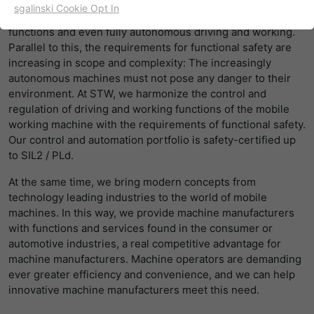
increasing. In addition to greater assistance and efficiency
sgalinski Cookie Opt In
in the work process, the trend is toward autonomous work
名字
cookie_optin
显示cookie信息
functions and even fully autonomous driving and working.
Parallel to this, the requirements for functional safety are
提供者
TYPO3
出于统计目的的Cookies
increasing in scope and complexity: The increasingly
这些cookies用于确定访问和访问我们的网站。这为我们提供了
autonomous machines must not pose any danger to their
寿命
一年
一些信息，说明我们网站的哪些区域受欢迎，哪些区域没有那
environment. At STW, we harmonize the control and
么频繁地受访问。基于从中获取的知识，我们可以进一步优化
regulation of driving and working functions of the mobile
目的
该cookie的设置是存储您的cookie提示设置
我们的网站。当然，记录信息是匿名处理的。
working machine with the requirements of functional safety.
Our control and automation portfolio is safety-certified up
名字
_ga
显示cookie信息
to SIL2 / PLd.
提供者
谷歌
At the same time, we bring modern concepts from
Empfehlungsbund/Jobwidget
technology leading industries to the world of mobile
Diese Cookies werden benötigt, um Stellenanzeigen des
寿命
两年
machines. In this way, we provide machine manufacturers
Empfehlungsbundes direkt auf unserer Website
with functions and services found in the consumer or
anzuzeigen. Ohne diese Einbindung können die
注册一个唯一的ID，用于生成访问者如何使
automotive industries, a real competitive advantage for
目的
Jobangebote nicht dargestellt werden.
用网站的统计数据。
machine manufacturers. Machine operators are demanding
ever greater efficiency and convenience, and we can help
名字
_bms_session
显示cookie信息
innovative machine manufacturers meet this need.
名字
_gat
提供者
Empfehlungsbund