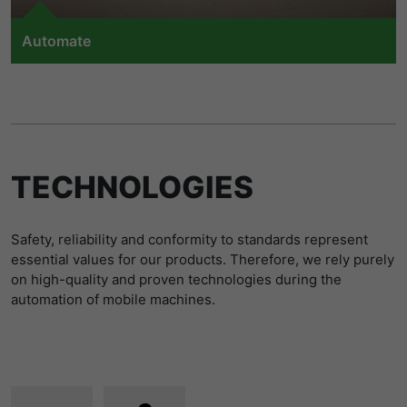
提供者
Matomo
Automate
寿命
1 Stunde
We support manufacturers of mobile machines in the
realization of highly automated and autonomous
Matomo setzt dieses Cookie, um eine
machine functions and work processes. As experts in
eindeutige Sitzungs-ID zu speichern, mit
functional safety, we ensure standards-compliant
目的
der Informationen darüber gesammelt
application development and implementation of
werden, wie die Benutzer die Website
assistance systems and fully autonomous solutions.
TECHNOLOGIES
to Automate
Safety, reliability and conformity to standards represent
essential values for our products. Therefore, we rely purely
on high-quality and proven technologies during the
automation of mobile machines.