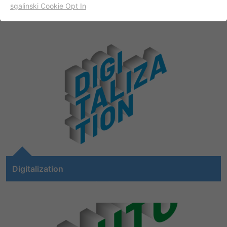
sgalinski Cookie Opt In
名字
cookie_optin
显示cookie信息
提供者
TYPO3
出于统计目的的Cookies
这些cookies用于确定访问和访问我们的网站。这为我们提供了
寿命
一年
一些信息，说明我们网站的哪些区域受欢迎，哪些区域没有那
么频繁地受访问。基于从中获取的知识，我们可以进一步优化
目的
该cookie的设置是存储您的cookie提示设置
我们的网站。当然，记录信息是匿名处理的。
名字
_ga
显示cookie信息
提供者
谷歌
Empfehlungsbund/Jobwidget
Diese Cookies werden benötigt, um Stellenanzeigen des
寿命
两年
Empfehlungsbundes direkt auf unserer Website
anzuzeigen. Ohne diese Einbindung können die
Digitalization
注册一个唯一的ID，用于生成访问者如何使
目的
Jobangebote nicht dargestellt werden.
用网站的统计数据。
The Internet of Things (IoT), Smart Farming or
Construction 4.0 are changing the way work is done on
名字
_bms_session
显示cookie信息
construction sites, in forestry and agriculture, and in
名字
_gat
municipal operations. The increasing digitization of
提供者
Empfehlungsbund