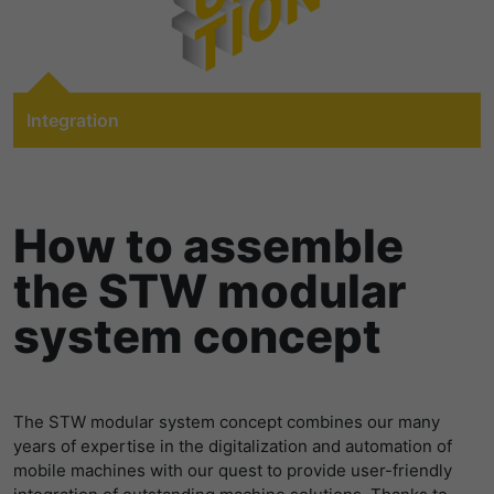
提供者
谷歌
寿命
1 Tag
寿命
一天
Wird für die Datenweiterleitung von
目的
einem Server an einen anderen
Integration
谷歌分析使用此cookie来帮助降低请求速
verwendet.
目的
度，并将数据收集限制在流量较高的网站
With customer requirements increasing in complexity,
上。
machine manufacturers are looking for partners who
名字
bcookie
can support them with expertise in digitization and
How to assemble
automation. We advise and support our customers in the
名字
_pk_id
提供者
LinkedIn
design and programming of their applications in this
the STW modular
increasingly important and demanding area. Our
提供者
Matomo
寿命
2 Jahre
integration expertise and experience in these fields is
system concept
the foundation of a successful cooperation.
寿命
1 Jahr und 1 Monat
Browser-ID-Cookie zur eindeutigen
目的
Identifizierung von Geräten, die auf
Matomo setzt dieses Cookie, um eine
LinkedIn-Dienste zugreifen.
目的
eindeutige Benutzer-ID zu speichern.
to integration
The STW modular system concept combines our many
years of expertise in the digitalization and automation of
mobile machines with our quest to provide user-friendly
名字
_pk_ses
integration of outstanding machine solutions. Thanks to