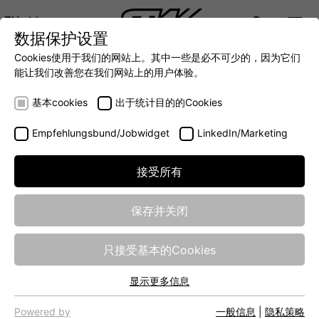
ZH
数据保护设置
DIGITALIZATION
- 全面连接移动机械世界
AUTOMATION
- 全力提升移动机械效率
INTEGRATION
- SUPPO
Cookies使用于我们的网站上。其中一些是必不可少的，因为它们
DEUTSCH (DE)
能让我们改善您在我们网站上的用户体验。
ENGLISH (EN)
The STW modular system
基本cookies
出于统计目的的Cookies
concept
Empfehlungsbund/Jobwidget
LinkedIn/Marketing
接受所有
At STW, we are experts in the automation and digitization of
mobile machinery. Our modular system concept offers a
variety of compatible products and services that make
保存并关闭
innovative functions and systems efficient and intuitive to
implement. Our extensive domain knowledge ensures an
只接受基本的Cookies
optimal solution for each individual application. In
partnership with machine manufacturers, we support the
显示更多信息
integration of our hardware modules into the system
基本cookies
architecture so that innovative machines and functions can
网站的基本功能需要基本cookies，以确保网站正常运行。
Powered by
一般信息
|
隐私策略
be quickly brought to the market.