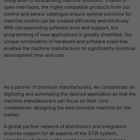
open interfaces, the highly compatible products from our
提供者
Matomo
control and sensor catalogue ensure optimal solutions for
machine control can be created efficiently and intuitively.
寿命
1 Stunde
With corresponding software tools and support, the
programming of new applications is greatly simplified. Our
Matomo setzt dieses Cookie, um eine
unique combination of hardware and software expertise
eindeutige Sitzungs-ID zu speichern, mit
目的
enables the machine manufacturer to significantly minimize
der Informationen darüber gesammelt
development time and cost.
werden, wie die Benutzer die Website
As a partner of premium manufacturers, we concentrate on
digitizing and automating the desired application so that the
machine manufacturers can focus on their core
competence: designing the best possible machine for the
market.
A global partner network of distributors and integrators
ensures support for all aspects of the STW system,
regardless of where in the world your machine is being