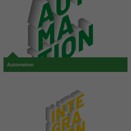
LinkedIn/Marketing
mobile working machines is a central pillar of these new
提供者
谷歌
Das LinkedIn Insight Tag wird verwendet, um Besuche und
processes. Collecting, evaluating and transmitting
寿命
1 Jahr
Aktionen auf unserer Website nachzuverfolgen. Die Daten
operating data is the digital basis on which machine
寿命
一天
helfen uns, die Wirksamkeit von Werbekampagnen zu
availability can be optimized and operating processes
Wird von Empfehlungsbund.de gesetzt,
messen und interessenbasierte Werbung auf LinkedIn
automated.
um die Session des Besuchers für
谷歌分析使用此cookie来帮助降低请求速
目的
anzuzeigen.
Bewerbungs- und
目的
度，并将数据收集限制在流量较高的网站
Empfehlungsfunktionen zu speichern.
上。
名字
li_gc
显示cookie信息
to digitalization
提供者
LinkedIn
名字
_gid
Automation
寿命
6 Monate
The level of automation on construction sites, in
提供者
谷歌
agriculture and forestry and in municipal machines is
Speichert die Zustimmung der Besucher
steadily increasing. In addition to greater assistance and
寿命
一天
目的
zur Verwendung von Cookies für nicht
efficiency in the work process, the trend is toward
wesentliche Zwecke.
autonomous work functions and even fully autonomous
注册一个唯一的ID，用于生成访问者如何使
目的
driving and working.
用网站的统计数据。
名字
lidc
名字
_gat_UA-139898258-1
提供者
LinkedIn
to automation