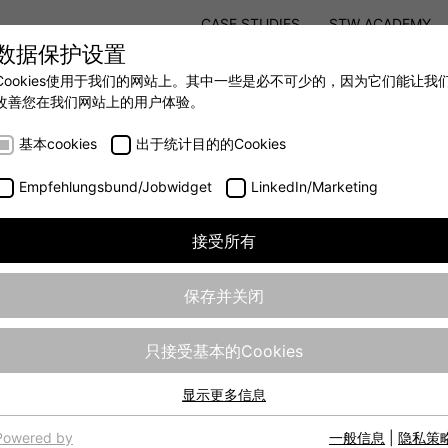
CASE STUDIES
STW ACADEMY
数据保护设置
STW MODULAR SYSTEM CONCEPT
Cookies使用于我们的网站上。其中一些是必不可少的，因为它们能让我
改善您在我们网站上的用户体验。
AUTOMATION
- 全力提升移动机械效率
基本cookies
出于统计目的的Cookies
Empfehlungsbund/Jobwidget
LinkedIn/Marketing
接受所有
保存并关闭
ESX.4ct是一款小巧、
只接受基本的Cookies
出技术。其紧凑的外壳有助
专用任务的控制器。提供了多
显示更多信息
半桥输出也可以用于驱动PV
基本cookies
网站的基本功能需要基本cookies，以确保网站正常运行。
Powered by
一般信息
|
隐私策
Aurix TC367的一个