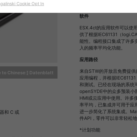
sgalinski Cookie Opt In
STW的第四代控制器中重新
名字
cookie_optin
显示cookie信息
软件
提供者
TYPO3
出于统计目的的Cookies
ESX.4ct的应用软件可以
这些cookies用于确定访问和访问我们的网站。这为我们提供了一些信
供了根据IEC61131（lo
寿命
一年
息，说明我们网站的哪些区域受欢迎，哪些区域没有那么频繁地受访
能性。编程接口集成了许多
问。基于从中获取的知识，我们可以进一步优化我们的网站。当然，记
目的
该cookie的设置是存储您的cookie提示设置
入的频率平均化功能。
录信息是匿名处理的。
应用路径
名字
_ga
显示cookie信息
来自STW的开放且免费提供
e to Chinese:] Datenblatt
提供者
谷歌
应用编程，并根据IEC61131
Empfehlungsbund/Jobwidget
和测试。已经在现场的系统可
Diese Cookies werden benötigt, um Stellenanzeigen des
寿命
两年
openSYDE中的众多预
Empfehlungsbundes direkt auf unserer Website anzuzeigen. Ohne
HMI或云应用中使用。许
diese Einbindung können die Jobangebote nicht dargestellt
注册一个唯一的ID，用于生成访问者如何使用网站
率平均，已集成并可用于应用编程
目的
werden.
的统计数据。
进一步简化了系统集成。Ma
器和 C 或
件API，零件可以非常轻松
名字
_bms_session
显示cookie信息
*计划功能
名字
_gat
提供者
Empfehlungsbund