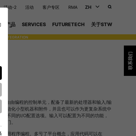
ZH
活动-2
活动
客户专区
RMA
DEUTSCH (DE)
产品
SERVICES
FUTURETECH
关于STW
们
ENGLISH (EN)
INTEGRATION
- SUPPORTING WITH INDIVIDUAL TOOLS AND SERVICES
中文 (ZH)
联系我们
紧凑且可自由编程的控制单元，配备了最新的处理器和输入/输
于自动化小型机器和附件，并且也可以作为更复杂系统中
种不同的I/O配置选项。输入可以配置为不同的功能，
G阀门。
略
核心用于应用程序编程。多亏了平台概念，应用代码可以在