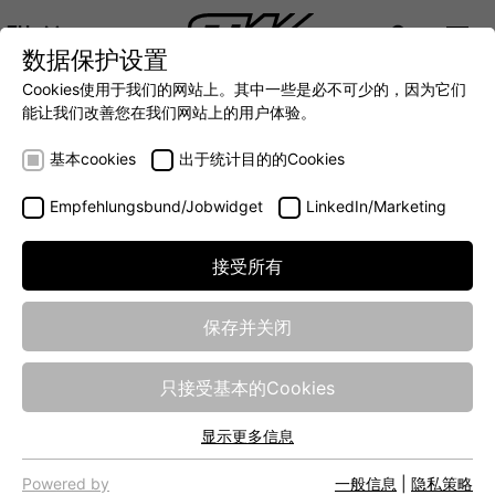
ZH
数据保护设置
DIGITALIZATION
- 全面连接移动机械世界
AUTOMATION
- 全力提升移动机械效率
INTEGRATION
- SUPPO
Cookies使用于我们的网站上。其中一些是必不可少的，因为它们
DEUTSCH (DE)
能让我们改善您在我们网站上的用户体验。
ENGLISH (EN)
CUSTOMER AREA
基本cookies
出于统计目的的Cookies
中文 (ZH)
Empfehlungsbund/Jobwidget
LinkedIn/Marketing
接受所有
保存并关闭
只接受基本的Cookies
显示更多信息
基本cookies
网站的基本功能需要基本cookies，以确保网站正常运行。
Powered by
一般信息
|
隐私策略