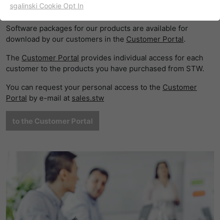
sgalinski Cookie Opt In
Customer Portal
名字
cookie_optin
显示cookie信息
Software packages for our products are available for
提供者
TYPO3
出于统计目的的Cookies
download by our customers in the
Customer Portal
.
这些cookies用于确定访问和访问我们的网站。这为我们提供了
寿命
一年
The
Customer Portal
provides individual access for each
一些信息，说明我们网站的哪些区域受欢迎，哪些区域没有那
customer to the products you have purchased from STW.
么频繁地受访问。基于从中获取的知识，我们可以进一步优化
目的
该cookie的设置是存储您的cookie提示设置
我们的网站。当然，记录信息是匿名处理的。
You can request your personal access to the
Customer
Portal
by e-mail at
sales.stw
名字
_ga
显示cookie信息
to the Customer Portal
提供者
谷歌
Empfehlungsbund/Jobwidget
Diese Cookies werden benötigt, um Stellenanzeigen des
寿命
两年
Empfehlungsbundes direkt auf unserer Website
anzuzeigen. Ohne diese Einbindung können die
注册一个唯一的ID，用于生成访问者如何使
目的
Jobangebote nicht dargestellt werden.
用网站的统计数据。
名字
_bms_session
显示cookie信息
名字
_gat
提供者
Empfehlungsbund