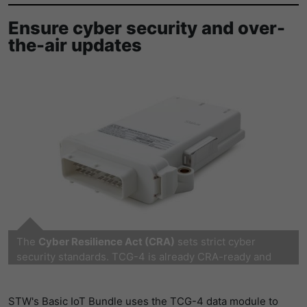
提供者
谷歌
寿命
1 Tag
Ensure cyber security and over-
the-air updates
寿命
一天
Wird für die Datenweiterleitung von
目的
einem Server an einen anderen
谷歌分析使用此cookie来帮助降低请求速
verwendet.
目的
度，并将数据收集限制在流量较高的网站
上。
名字
bcookie
名字
_pk_id
提供者
LinkedIn
提供者
Matomo
寿命
2 Jahre
寿命
1 Jahr und 1 Monat
Browser-ID-Cookie zur eindeutigen
目的
Identifizierung von Geräten, die auf
Matomo setzt dieses Cookie, um eine
LinkedIn-Dienste zugreifen.
The
Cyber Resilience Act (CRA)
sets strict cyber
目的
eindeutige Benutzer-ID zu speichern.
security standards. TCG-4 is already CRA-ready and
supports compliance with the new EU requirements
with security updates and vulnerability management.
名字
_pk_ses
STW's Basic IoT Bundle uses the TCG-4 data module to