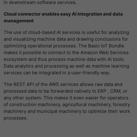
LinkedIn/Marketing
in downstream software services.
提供者
谷歌
Das LinkedIn Insight Tag wird verwendet, um Besuche und
寿命
1 Jahr
Cloud connector enables easy AI integration and data
Aktionen auf unserer Website nachzuverfolgen. Die Daten
寿命
一天
management
helfen uns, die Wirksamkeit von Werbekampagnen zu
Wird von Empfehlungsbund.de gesetzt,
messen und interessenbasierte Werbung auf LinkedIn
um die Session des Besuchers für
The use of cloud-based AI services is useful for analyzing
谷歌分析使用此cookie来帮助降低请求速
目的
anzuzeigen.
Bewerbungs- und
and visualizing machine data and drawing conclusions for
目的
度，并将数据收集限制在流量较高的网站
Empfehlungsfunktionen zu speichern.
optimizing operational processes. The Basic IoT Bundle
上。
名字
li_gc
显示cookie信息
makes it possible to connect to the Amazon Web Services
ecosystem and thus process machine data with AI tools.
提供者
LinkedIn
名字
_gid
Data analytics and processing as well as machine learning
services can be integrated in a user-friendly way.
寿命
6 Monate
提供者
谷歌
The REST API of the AWS services allows raw data and
Speichert die Zustimmung der Besucher
processed data to be forwarded natively to ERP , CRM, or
寿命
一天
目的
zur Verwendung von Cookies für nicht
any other system. This makes it even easier for operators
wesentliche Zwecke.
of construction machinery, agricultural machinery, forestry
注册一个唯一的ID，用于生成访问者如何使
目的
machinery and municipal machinery to optimize their work
用网站的统计数据。
processes.
名字
lidc
名字
_gat_UA-139898258-1
提供者
LinkedIn