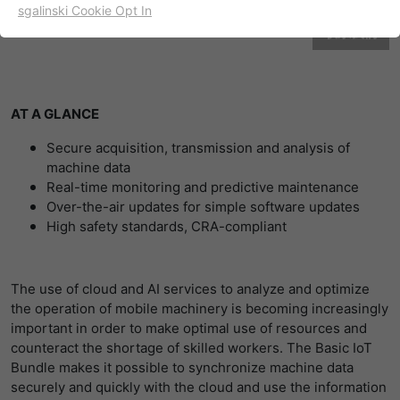
sgalinski Cookie Opt In
名字
cookie_optin
显示cookie信息
联系我们
提供者
TYPO3
出于统计目的的Cookies
这些cookies用于确定访问和访问我们的网站。这为我们提供了
寿命
一年
一些信息，说明我们网站的哪些区域受欢迎，哪些区域没有那
AT A GLANCE
么频繁地受访问。基于从中获取的知识，我们可以进一步优化
目的
该cookie的设置是存储您的cookie提示设置
Secure acquisition, transmission and analysis of
我们的网站。当然，记录信息是匿名处理的。
machine data
Real-time monitoring and predictive maintenance
名字
_ga
显示cookie信息
Over-the-air updates for simple software updates
High safety standards, CRA-compliant
提供者
谷歌
Empfehlungsbund/Jobwidget
Diese Cookies werden benötigt, um Stellenanzeigen des
寿命
两年
Empfehlungsbundes direkt auf unserer Website
The use of cloud and AI services to analyze and optimize
anzuzeigen. Ohne diese Einbindung können die
注册一个唯一的ID，用于生成访问者如何使
the operation of mobile machinery is becoming increasingly
目的
Jobangebote nicht dargestellt werden.
用网站的统计数据。
important in order to make optimal use of resources and
counteract the shortage of skilled workers. The Basic IoT
名字
_bms_session
显示cookie信息
Bundle makes it possible to synchronize machine data
名字
_gat
securely and quickly with the cloud and use the information
提供者
Empfehlungsbund