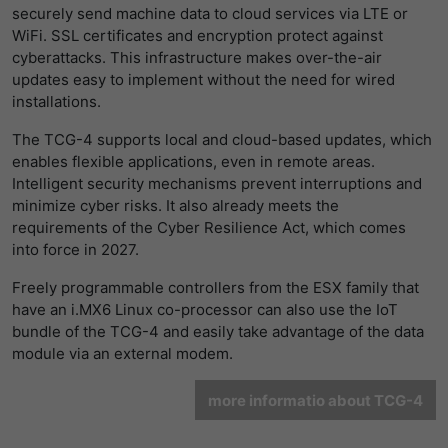
securely send machine data to cloud services via LTE or
提供者
Matomo
WiFi. SSL certificates and encryption protect against
weitere Informationen zum CRA
cyberattacks. This infrastructure makes over-the-air
寿命
1 Stunde
updates easy to implement without the need for wired
installations.
Matomo setzt dieses Cookie, um eine
eindeutige Sitzungs-ID zu speichern, mit
The TCG-4 supports local and cloud-based updates, which
目的
der Informationen darüber gesammelt
enables flexible applications, even in remote areas.
werden, wie die Benutzer die Website
Intelligent security mechanisms prevent interruptions and
minimize cyber risks. It also already meets the
requirements of the Cyber Resilience Act, which comes
into force in 2027.
Freely programmable controllers from the ESX family that
have an i.MX6 Linux co-processor can also use the IoT
bundle of the TCG-4 and easily take advantage of the data
module via an external modem.
more informatio about TCG-4