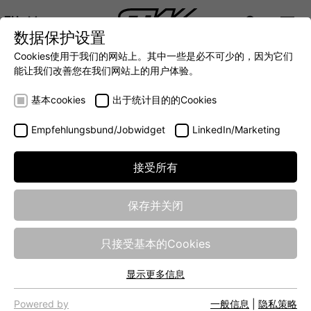
ZH
数据保护设置
DIGITALIZATION
- 全面连接移动机械世界
AUTOMATION
- 全力提升移动机械效率
INTEGRATION
- SUPPO
Cookies使用于我们的网站上。其中一些是必不可少的，因为它们
DEUTSCH (DE)
能让我们改善您在我们网站上的用户体验。
ENGLISH (EN)
Basic IoT Bundle
基本cookies
出于统计目的的Cookies
Empfehlungsbund/Jobwidget
LinkedIn/Marketing
接受所有
保存并关闭
只接受基本的Cookies
显示更多信息
基本cookies
网站的基本功能需要基本cookies，以确保网站正常运行。
Powered by
一般信息
|
隐私策略