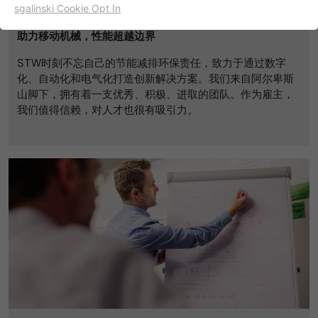
愿景
sgalinski Cookie Opt In
名字
cookie_optin
显示cookie信息
助力移动机械，性能超越边界
提供者
TYPO3
出于统计目的的Cookies
STW时刻不忘自己的节能减排环保责任，致力于通过数字
这些cookies用于确定访问和访问我们的网站。这为我们提供了
化、自动化和电气化打造创新解决方案。我们来自阿尔卑斯
寿命
一年
一些信息，说明我们网站的哪些区域受欢迎，哪些区域没有那
山脚下，拥有着一支优秀、积极、进取的团队。作为雇主，
么频繁地受访问。基于从中获取的知识，我们可以进一步优化
我们值得信赖，对人才也很有吸引力。
目的
该cookie的设置是存储您的cookie提示设置
我们的网站。当然，记录信息是匿名处理的。
名字
_ga
显示cookie信息
提供者
谷歌
Empfehlungsbund/Jobwidget
Diese Cookies werden benötigt, um Stellenanzeigen des
寿命
两年
Empfehlungsbundes direkt auf unserer Website
anzuzeigen. Ohne diese Einbindung können die
注册一个唯一的ID，用于生成访问者如何使
目的
Jobangebote nicht dargestellt werden.
用网站的统计数据。
名字
_bms_session
显示cookie信息
名字
_gat
提供者
Empfehlungsbund