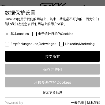
ZH
数据保护设置
DIGITALIZATION
- 全面连接移动机械世界
AUTOMATION
- 全力提升移动机械效率
INTEGRATION
- SUPPO
Cookies使用于我们的网站上。其中一些是必不可少的，因为它们
DEUTSCH (DE)
能让我们改善您在我们网站上的用户体验。
ENGLISH (EN)
愿景与使命
基本cookies
出于统计目的的Cookies
中文 (ZH)
Empfehlungsbund/Jobwidget
LinkedIn/Marketing
接受所有
保存并关闭
只接受基本的Cookies
显示更多信息
基本cookies
网站的基本功能需要基本cookies，以确保网站正常运行。
Powered by
一般信息
|
隐私策略