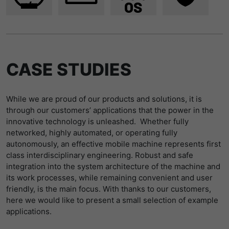
提供者
Matomo
寿命
1 Stunde
Matomo setzt dieses Cookie, um eine
CASE STUDIES
eindeutige Sitzungs-ID zu speichern, mit
目的
der Informationen darüber gesammelt
werden, wie die Benutzer die Website
While we are proud of our products and solutions, it is
through our customers’ applications that the power in the
innovative technology is unleashed. Whether fully
networked, highly automated, or operating fully
autonomously, an effective mobile machine represents first
class interdisciplinary engineering. Robust and safe
integration into the system architecture of the machine and
its work processes, while remaining convenient and user
friendly, is the main focus. With thanks to our customers,
here we would like to present a small selection of example
applications.