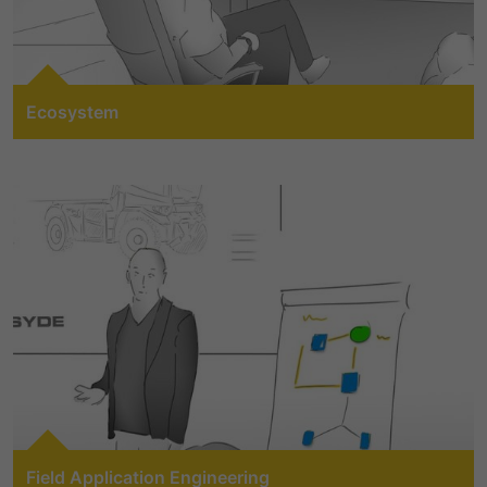
LinkedIn/Marketing
Zu openSYDE
提供者
谷歌
Das LinkedIn Insight Tag wird verwendet, um Besuche und
寿命
1 Jahr
Aktionen auf unserer Website nachzuverfolgen. Die Daten
寿命
一天
helfen uns, die Wirksamkeit von Werbekampagnen zu
Wird von Empfehlungsbund.de gesetzt,
messen und interessenbasierte Werbung auf LinkedIn
um die Session des Besuchers für
Ecosystem
谷歌分析使用此cookie来帮助降低请求速
目的
anzuzeigen.
Bewerbungs- und
目的
度，并将数据收集限制在流量较高的网站
The STW ecosystem is characterized by the
Empfehlungsfunktionen zu speichern.
上。
名字
li_gc
显示cookie信息
interoperability of our systems and products and those
of our technology partners. All components of our
提供者
LinkedIn
modular system are optimally matched to one another
名字
_gid
ensuring maximum compatibility. This consistency
寿命
6 Monate
throughout the portfolio enables the products to be
提供者
谷歌
easily integrated into decentralized and third-party
Speichert die Zustimmung der Besucher
systems.
寿命
一天
目的
zur Verwendung von Cookies für nicht
wesentliche Zwecke.
注册一个唯一的ID，用于生成访问者如何使
目的
Zu Ecosystem
用网站的统计数据。
名字
lidc
名字
_gat_UA-139898258-1
提供者
LinkedIn
Field Application Engineering