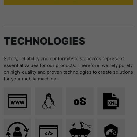
We offer a Field Application Engineering service,
提供者
谷歌
寿命
1 Tag
through which we support our customers in developing
their applications, individually and in partnership. With
寿命
一天
Wird für die Datenweiterleitung von
decades of experience in engineering and
目的
einem Server an einen anderen
implementation of automation and digitization solutions,
谷歌分析使用此cookie来帮助降低请求速
verwendet.
TECHNOLOGIES
we help to find the optimal system architecture for the
目的
度，并将数据收集限制在流量较高的网站
respective machine.
上。
名字
bcookie
Safety, reliability and conformity to standards represent
essential values for our products. Therefore, we rely purely
名字
_pk_id
提供者
LinkedIn
Zu Field Application Engineering
on high-quality and proven technologies to create solutions
for your mobile machine.
提供者
Matomo
寿命
2 Jahre
寿命
1 Jahr und 1 Monat
Browser-ID-Cookie zur eindeutigen
目的
Identifizierung von Geräten, die auf
Matomo setzt dieses Cookie, um eine
LinkedIn-Dienste zugreifen.
目的
eindeutige Benutzer-ID zu speichern.
名字
_pk_ses