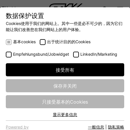
ZH
数据保护设置
DIGITALIZATION
- 全面连接移动机械世界
AUTOMATION
- 全力提升移动机械效率
INTEGRATION
- SUPPORTING WITH 
Cookies使用于我们的网站上。其中一些是必不可少的，因为它们
DEUTSCH (DE)
能让我们改善您在我们网站上的用户体验。
ENGLISH (EN)
基本cookies
出于统计目的的Cookies
Empfehlungsbund/Jobwidget
LinkedIn/Marketing
接受所有
保存并关闭
INTEGRATION
只接受基本的Cookies
显示更多信息
基本cookies
网站的基本功能需要基本cookies，以确保网站正常运行。
Powered by
一般信息
|
隐私策略