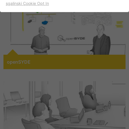
sgalinski Cookie Opt In
名字
cookie_optin
显示cookie信息
提供者
TYPO3
出于统计目的的Cookies
这些cookies用于确定访问和访问我们的网站。这为我们提供了
寿命
一年
一些信息，说明我们网站的哪些区域受欢迎，哪些区域没有那
么频繁地受访问。基于从中获取的知识，我们可以进一步优化
目的
该cookie的设置是存储您的cookie提示设置
我们的网站。当然，记录信息是匿名处理的。
名字
_ga
显示cookie信息
openSYDE
openSYDE is a software suite developed by STW
提供者
谷歌
Empfehlungsbund/Jobwidget
specifically to simplify the design and implementation of
Diese Cookies werden benötigt, um Stellenanzeigen des
decentralized control systems. openSYDE saves time
寿命
两年
Empfehlungsbundes direkt auf unserer Website
and cost in the implementation, set to work,
anzuzeigen. Ohne diese Einbindung können die
maintenance and analysis of control systems for mobile
注册一个唯一的ID，用于生成访问者如何使
目的
Jobangebote nicht dargestellt werden.
machines. It provides a central common repository for
用网站的统计数据。
system design and development data.
名字
_bms_session
显示cookie信息
名字
_gat
提供者
Empfehlungsbund