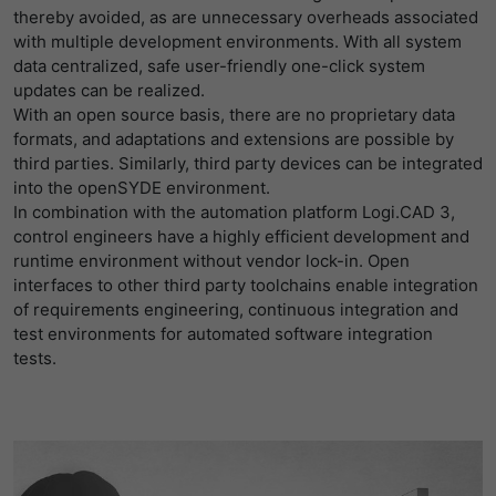
LinkedIn/Marketing
thereby avoided, as are unnecessary overheads associated
提供者
谷歌
Das LinkedIn Insight Tag wird verwendet, um Besuche und
寿命
1 Jahr
with multiple development environments. With all system
Aktionen auf unserer Website nachzuverfolgen. Die Daten
data centralized, safe user-friendly one-click system
寿命
一天
helfen uns, die Wirksamkeit von Werbekampagnen zu
Wird von Empfehlungsbund.de gesetzt,
updates can be realized.
messen und interessenbasierte Werbung auf LinkedIn
um die Session des Besuchers für
With an open source basis, there are no proprietary data
谷歌分析使用此cookie来帮助降低请求速
目的
anzuzeigen.
Bewerbungs- und
formats, and adaptations and extensions are possible by
目的
度，并将数据收集限制在流量较高的网站
Empfehlungsfunktionen zu speichern.
third parties. Similarly, third party devices can be integrated
上。
名字
li_gc
显示cookie信息
into the openSYDE environment.
In combination with the automation platform Logi.CAD 3,
提供者
LinkedIn
control engineers have a highly efficient development and
名字
_gid
runtime environment without vendor lock-in. Open
寿命
6 Monate
interfaces to other third party toolchains enable integration
提供者
谷歌
of requirements engineering, continuous integration and
Speichert die Zustimmung der Besucher
寿命
一天
test environments for automated software integration
目的
zur Verwendung von Cookies für nicht
tests.
wesentliche Zwecke.
注册一个唯一的ID，用于生成访问者如何使
目的
用网站的统计数据。
名字
lidc
名字
_gat_UA-139898258-1
提供者
LinkedIn