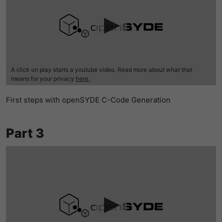
A click on play starts a youtube video. Read more about what that
means for your privacy
here
.
First steps with openSYDE C-Code Generation
Part 3