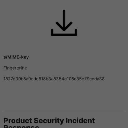
提供者
谷歌
寿命
1 Tag
寿命
一天
Wird für die Datenweiterleitung von
目的
einem Server an einen anderen
谷歌分析使用此cookie来帮助降低请求速
verwendet.
目的
度，并将数据收集限制在流量较高的网站
上。
名字
bcookie
s/MIME-key
名字
_pk_id
提供者
LinkedIn
Fingerprint:
提供者
Matomo
寿命
2 Jahre
1827d30b5a9ede818b3a8354e108c35e79ceda38
寿命
1 Jahr und 1 Monat
Browser-ID-Cookie zur eindeutigen
目的
Identifizierung von Geräten, die auf
Matomo setzt dieses Cookie, um eine
LinkedIn-Dienste zugreifen.
目的
eindeutige Benutzer-ID zu speichern.
Product Security Incident
名字
_pk_ses
Response