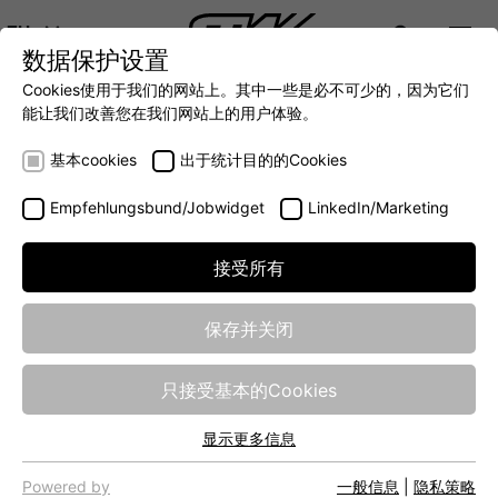
ZH
数据保护设置
DIGITALIZATION
- 全面连接移动机械世界
AUTOMATION
- 全力提升移动机械效率
INTEGRATION
- SUPPO
Cookies使用于我们的网站上。其中一些是必不可少的，因为它们
DEUTSCH (DE)
能让我们改善您在我们网站上的用户体验。
ENGLISH (EN)
PSIRT - Product Security
基本cookies
出于统计目的的Cookies
Incident Response Team
Empfehlungsbund/Jobwidget
LinkedIn/Marketing
接受所有
The Product Security Incident Response Team (PSIRT) of
the Wiedemann Group manages the testing and disclosure
of security gaps and vulnerabilities. If new potential threats
保存并关闭
are identified in connection with our software products, we
immediately provide recommendations for action and/or
只接受基本的Cookies
updates.
显示更多信息
基本cookies
网站的基本功能需要基本cookies，以确保网站正常运行。
Powered by
一般信息
|
隐私策略