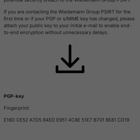
LinkedIn/Marketing
提供者
谷歌
Das LinkedIn Insight Tag wird verwendet, um Besuche und
寿命
1 Jahr
If you are contacting the Wiedemann Group PSIRT for the
Aktionen auf unserer Website nachzuverfolgen. Die Daten
first time or if your PGP or s/MIME key has changed, please
寿命
一天
helfen uns, die Wirksamkeit von Werbekampagnen zu
Wird von Empfehlungsbund.de gesetzt,
attach your public key to your initial e-mail to enable end-
messen und interessenbasierte Werbung auf LinkedIn
um die Session des Besuchers für
to-end encryption without unnecessary delays.
谷歌分析使用此cookie来帮助降低请求速
目的
anzuzeigen.
Bewerbungs- und
目的
度，并将数据收集限制在流量较高的网站
Empfehlungsfunktionen zu speichern.
上。
名字
li_gc
显示cookie信息
提供者
LinkedIn
名字
_gid
寿命
6 Monate
提供者
谷歌
Speichert die Zustimmung der Besucher
寿命
一天
目的
zur Verwendung von Cookies für nicht
PGP-key
wesentliche Zwecke.
注册一个唯一的ID，用于生成访问者如何使
Fingerprint:
目的
用网站的统计数据。
E16D CE52 A7D5 84ED E951 4C8E 51E7 B701 8E81 CD19
名字
lidc
名字
_gat_UA-139898258-1
提供者
LinkedIn