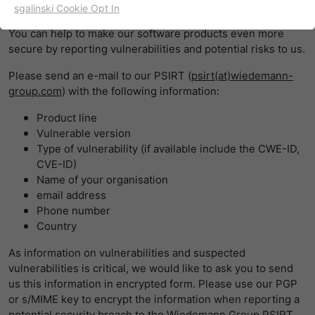
Reporting security vulnerabilities
sgalinski Cookie Opt In
名字
cookie_optin
显示cookie信息
You can help to make our software products even more
secure by reporting vulnerabilities and potential risks to us.
提供者
TYPO3
出于统计目的的Cookies
这些cookies用于确定访问和访问我们的网站。这为我们提供了
Please send an e-mail to our PSIRT (
psirt(at)wiedemann-
寿命
一年
一些信息，说明我们网站的哪些区域受欢迎，哪些区域没有那
group.com
) with the following information:
么频繁地受访问。基于从中获取的知识，我们可以进一步优化
目的
该cookie的设置是存储您的cookie提示设置
Product line
我们的网站。当然，记录信息是匿名处理的。
Vulnerable version
名字
_ga
显示cookie信息
Type of vulnerability (if available include the CWE-ID,
CVE-ID)
提供者
谷歌
Name of your organisation
Empfehlungsbund/Jobwidget
email address
Diese Cookies werden benötigt, um Stellenanzeigen des
寿命
两年
Phone number
Empfehlungsbundes direkt auf unserer Website
Country
anzuzeigen. Ohne diese Einbindung können die
注册一个唯一的ID，用于生成访问者如何使
目的
Jobangebote nicht dargestellt werden.
As information on vulnerabilities and suspected
用网站的统计数据。
vulnerabilities is critical, we would like to ask you to send
名字
_bms_session
显示cookie信息
us this information in encrypted form. Please use our PGP
or s/MIME key to encrypt the information when reporting a
名字
_gat
提供者
Empfehlungsbund
potential security breach to the Wiedemann Group PSIRT.