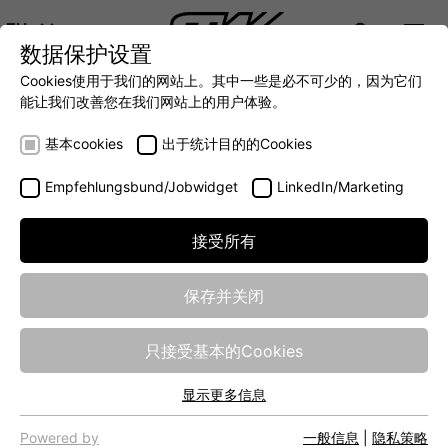
ZH
数据保护设置
DIGITALIZATION
- 全面连接移动机械世界
AUTOMATION
- 全力提升移动机械效率
INTEGRATION
- SUPPO
Cookies使用于我们的网站上。其中一些是必不可少的，因为它们
DEUTSCH (DE)
能让我们改善您在我们网站上的用户体验。
ENGLISH (EN)
Return Material
基本cookies
出于统计目的的Cookies
Authorization
Empfehlungsbund/Jobwidget
LinkedIn/Marketing
接受所有
Please use the form below for complaints / customer
service requests:
保存并关闭
只接受基本的Cookies
Company name*
显示更多信息
基本cookies
网站的基本功能需要基本cookies，以确保网站正常运行。
Powered by
一般信息
|
隐私策略