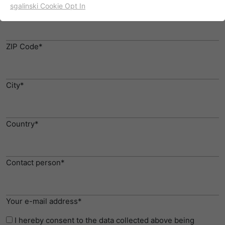
sgalinski Cookie Opt In
Steet*
名字
cookie_optin
显示cookie信息
提供者
TYPO3
出于统计目的的Cookies
ZIP Code*
这些cookies用于确定访问和访问我们的网站。这为我们提供了
寿命
一年
一些信息，说明我们网站的哪些区域受欢迎，哪些区域没有那
么频繁地受访问。基于从中获取的知识，我们可以进一步优化
目的
该cookie的设置是存储您的cookie提示设置
我们的网站。当然，记录信息是匿名处理的。
City*
名字
_ga
显示cookie信息
Country*
提供者
谷歌
Empfehlungsbund/Jobwidget
Diese Cookies werden benötigt, um Stellenanzeigen des
寿命
两年
Empfehlungsbundes direkt auf unserer Website
Contact person*
anzuzeigen. Ohne diese Einbindung können die
注册一个唯一的ID，用于生成访问者如何使
目的
Jobangebote nicht dargestellt werden.
用网站的统计数据。
名字
_bms_session
显示cookie信息
Your e-mail address*
名字
_gat
提供者
Empfehlungsbund
I hereby consent to the data collected above being