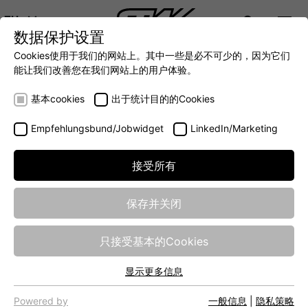
ZH
数据保护设置
DIGITALIZATION
- 全面连接移动机械世界
AUTOMATION
- 全力提升移动机械效率
INTEGRATION
- SUPPO
Cookies使用于我们的网站上。其中一些是必不可少的，因为它们
DEUTSCH (DE)
能让我们改善您在我们网站上的用户体验。
ENGLISH (EN)
联系我们
基本cookies
出于统计目的的Cookies
中文 (ZH)
Empfehlungsbund/Jobwidget
LinkedIn/Marketing
接受所有
保存并关闭
只接受基本的Cookies
显示更多信息
基本cookies
网站的基本功能需要基本cookies，以确保网站正常运行。
Powered by
一般信息
|
隐私策略