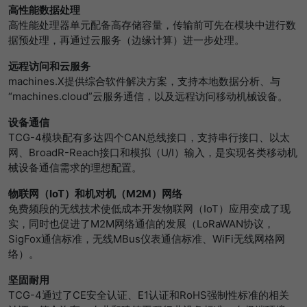
高性能数据处理
提供者
谷歌
寿命
1 Tag
高性能处理器单元配备高存储容量，传输前可先在模块中进行数
据预处理，再通过云服务（边缘计算）进一步处理。
寿命
一天
Wird für die Datenweiterleitung von
目的
einem Server an einen anderen
远程访问和云
服
务
谷歌分析使用此cookie来帮助降低请求速
verwendet.
machines.X提供综合软件解决方案，支持本地数据分析、与
目的
度，并将数据收集限制在流量较高的网站
“machines.cloud”云服务通信，以及远程访问移动机械设备。
上。
名字
bcookie
设备
通信
TCG-4模块配有多达四个CAN总线接口，支持串行接口、以太
名字
_pk_id
提供者
LinkedIn
网、BroadR-Reach接口和模拟（U/I）输入，是实现各类移动机
械设备通信需求的理想配置。
提供者
Matomo
寿命
2 Jahre
物
联
网
（
IoT
）
和机对机（
M2M
）
网
络
免费频段的无线技术使低成本开发物联网（IoT）应用变成了现
寿命
1 Jahr und 1 Monat
Browser-ID-Cookie zur eindeutigen
实，同时也促进了M2M网络通信的发展（LoRaWAN协议，
目的
Identifizierung von Geräten, die auf
Matomo setzt dieses Cookie, um eine
SigFox通信标准，无线MBus仪表通信标准、WiFi无线网格网
LinkedIn-Dienste zugreifen.
目的
eindeutige Benutzer-ID zu speichern.
络）。
坚固耐用
TCG-4通过了CE安全认证、E1认证和RoHS强制性标准的相关
名字
_pk_ses