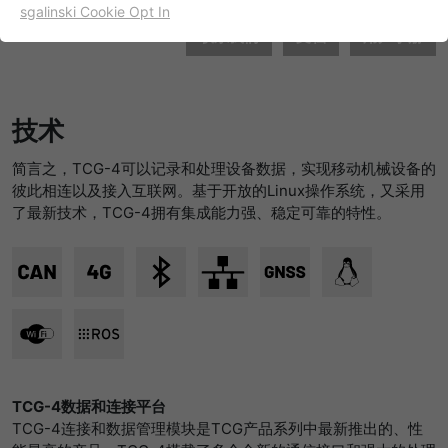
sgalinski Cookie Opt In
名字
cookie_optin
显示cookie信息
联系我们
文档
用户手册
提供者
TYPO3
出于统计目的的Cookies
这些cookies用于确定访问和访问我们的网站。这为我们提供了
寿命
一年
技
术
一些信息，说明我们网站的哪些区域受欢迎，哪些区域没有那
么频繁地受访问。基于从中获取的知识，我们可以进一步优化
目的
该cookie的设置是存储您的cookie提示设置
简言之，TCG-4可以记录和处理设备数据，实现移动机械设备的
我们的网站。当然，记录信息是匿名处理的。
彼此相连以及接入互联网。基于开放的Linux操作系统，又采用
名字
_ga
显示cookie信息
了最新技术，TCG-4拥有集成能力强、稳定可靠的特性。
提供者
谷歌
Empfehlungsbund/Jobwidget
Diese Cookies werden benötigt, um Stellenanzeigen des
寿命
两年
Empfehlungsbundes direkt auf unserer Website
anzuzeigen. Ohne diese Einbindung können die
注册一个唯一的ID，用于生成访问者如何使
目的
Jobangebote nicht dargestellt werden.
用网站的统计数据。
名字
_bms_session
显示cookie信息
TCG-4
数据和
连
接平台
名字
_gat
TCG-4连接和数据管理模块是TCG产品系列中最新推出的、性
提供者
Empfehlungsbund