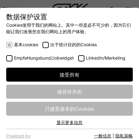
ZH
数据保护设置
DIGITALIZATION
- 全面连接移动机械世界
AUTOMATION
- 全力提升移动机械效率
INTEGRATION
- SUPPO
Cookies使用于我们的网站上。其中一些是必不可少的，因为它们
DEUTSCH (DE)
能让我们改善您在我们网站上的用户体验。
ENGLISH (EN)
TCG-4
基本cookies
出于统计目的的Cookies
中文 (ZH)
Empfehlungsbund/Jobwidget
LinkedIn/Marketing
接受所有
保存并关闭
只接受基本的Cookies
显示更多信息
基本cookies
网站的基本功能需要基本cookies，以确保网站正常运行。
Powered by
一般信息
|
隐私策略