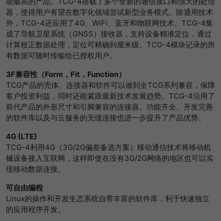
LinkedIn/Marketing
能最高的产品。TCG-4搭载了多个全新的通信接口和强大的处理
提供者
谷歌
器，使得用户有望在数字化领域尝试新型业务模式。除通用技术
Das LinkedIn Insight Tag wird verwendet, um Besuche und
寿命
1 Jahr
外，TCG-4还应用了4G、WiFi、蓝牙和物联网技术。TCG-4集
Aktionen auf unserer Website nachzuverfolgen. Die Daten
寿命
一天
helfen uns, die Wirksamkeit von Werbekampagnen zu
成了导航卫星系统（GNSS）接收器，支持设备精准定位，通过
Wird von Empfehlungsbund.de gesetzt,
messen und interessenbasierte Werbung auf LinkedIn
计算校正数据处理，定位可精确到厘米级。TCG-4模块记录的所
um die Session des Besuchers für
谷歌分析使用此cookie来帮助降低请求速
目的
anzuzeigen.
有数据可随时传输给已授权用户。
Bewerbungs- und
目的
度，并将数据收集限制在流量较高的网站
Empfehlungsfunktionen zu speichern.
3F
兼容性（
Form
，
Fit
，
Function
）
上。
名字
li_gc
显示cookie信息
TCG产品的壳体、连接器和软件可以做到全TCG系列兼容，保障
客户投资利益，同时还能紧跟最新技术发展趋势。TCG-4沿用了
提供者
LinkedIn
名字
_gid
前代产品的外形尺寸和引脚兼容的连接器。功能齐全、开发完善
寿命
6 Monate
的软件库以及与云服务的无缝连接也进一步提升了产品优势。
提供者
谷歌
4G (LTE)
Speichert die Zustimmung der Besucher
TCG-4利用4G（3G/2G偏差备选方案）移动通信技术将移动机
寿命
一天
目的
zur Verwendung von Cookies für nicht
械设备接入互联网，这样即使在没有3G/2G网络的地区也可以实
wesentliche Zwecke.
现移动数据连接。
注册一个唯一的ID，用于生成访问者如何使
目的
用网站的统计数据。
可自由编程
名字
lidc
Linux的操作和开发生态系统自带丰富的软件库，利于快速独立
的应用程序开发。
名字
_gat_UA-139898258-1
提供者
LinkedIn