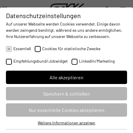
DE
Datenschutzeinstellungen
DIGITALISIERUNG
- CONNECTING THE WORLD OF MOBILE MACHINES
AUTOMATISIERUNG
- IMPROVING MOBILE MACHINES O
INTEGRATION
- SUPPORTI
Auf unserer Webseite werden Cookies verwendet. Einige davon
DEUTSCH (DE)
werden zwingend benötigt, während es uns andere ermöglichen,
ENGLISH (EN)
Ihre Nutzererfahrung auf unserer Webseite zu verbessern.
KUNDENCENTER
中文 (ZH)
Essentiell
Cookies für statistische Zwecke
Empfehlungsbund/Jobwidget
LinkedIn/Marketing
Alle akzeptieren
Speichern & schließen
Nur essentielle Cookies akzeptieren
Weitere Informationen anzeigen
Essentiell