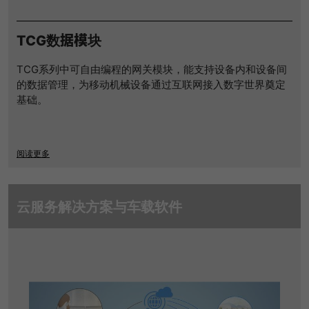
LinkedIn/Marketing
提供者
谷歌
Das LinkedIn Insight Tag wird verwendet, um Besuche und
寿命
1 Jahr
Aktionen auf unserer Website nachzuverfolgen. Die Daten
TCG数据模块
寿命
一天
helfen uns, die Wirksamkeit von Werbekampagnen zu
Wird von Empfehlungsbund.de gesetzt,
messen und interessenbasierte Werbung auf LinkedIn
um die Session des Besuchers für
TCG系列中可自由编程的网关模块，能支持设备内和设备间
谷歌分析使用此cookie来帮助降低请求速
目的
anzuzeigen.
Bewerbungs- und
的数据管理，为移动机械设备通过互联网接入数字世界奠定
目的
度，并将数据收集限制在流量较高的网站
Empfehlungsfunktionen zu speichern.
基础。
上。
名字
li_gc
显示cookie信息
提供者
LinkedIn
名字
_gid
阅读更多
寿命
6 Monate
提供者
谷歌
Speichert die Zustimmung der Besucher
云服务解决方案与车载软件
寿命
一天
目的
zur Verwendung von Cookies für nicht
wesentliche Zwecke.
注册一个唯一的ID，用于生成访问者如何使
目的
用网站的统计数据。
名字
lidc
名字
_gat_UA-139898258-1
提供者
LinkedIn