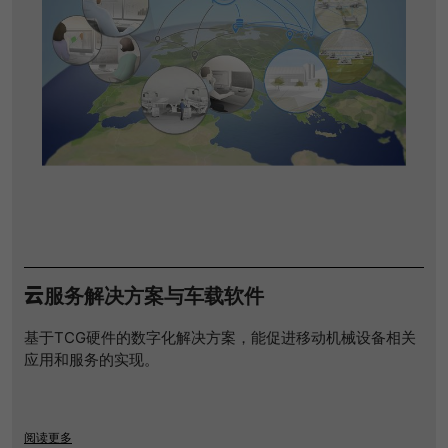
提供者
谷歌
寿命
1 Tag
寿命
一天
Wird für die Datenweiterleitung von
目的
einem Server an einen anderen
谷歌分析使用此cookie来帮助降低请求速
verwendet.
目的
度，并将数据收集限制在流量较高的网站
上。
名字
bcookie
名字
_pk_id
提供者
LinkedIn
提供者
Matomo
寿命
2 Jahre
云服务解决方案与车载软件
寿命
1 Jahr und 1 Monat
Browser-ID-Cookie zur eindeutigen
目的
Identifizierung von Geräten, die auf
基于TCG硬件的数字化解决方案，能促进移动机械设备相关
Matomo setzt dieses Cookie, um eine
LinkedIn-Dienste zugreifen.
目的
应用和服务的实现。
eindeutige Benutzer-ID zu speichern.
名字
_pk_ses
阅读更多