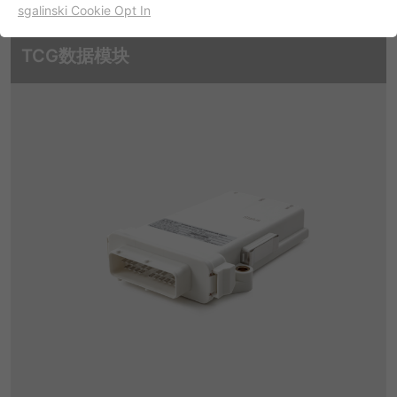
sgalinski Cookie Opt In
名字
cookie_optin
显示cookie信息
TCG数据模块
提供者
TYPO3
出于统计目的的Cookies
这些cookies用于确定访问和访问我们的网站。这为我们提供了
寿命
一年
一些信息，说明我们网站的哪些区域受欢迎，哪些区域没有那
么频繁地受访问。基于从中获取的知识，我们可以进一步优化
目的
该cookie的设置是存储您的cookie提示设置
我们的网站。当然，记录信息是匿名处理的。
名字
_ga
显示cookie信息
提供者
谷歌
Empfehlungsbund/Jobwidget
Diese Cookies werden benötigt, um Stellenanzeigen des
寿命
两年
Empfehlungsbundes direkt auf unserer Website
anzuzeigen. Ohne diese Einbindung können die
注册一个唯一的ID，用于生成访问者如何使
目的
Jobangebote nicht dargestellt werden.
用网站的统计数据。
名字
_bms_session
显示cookie信息
名字
_gat
提供者
Empfehlungsbund