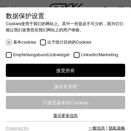
ZH
数据保护设置
DIGITALIZATION
- 全面连接移动机械世界
AUTOMATION
- 全力提升移动机械效率
INTEGRATION
- SUPPO
Cookies使用于我们的网站上。其中一些是必不可少的，因为它们
DEUTSCH (DE)
能让我们改善您在我们网站上的用户体验。
ENGLISH (EN)
Connection to
基本cookies
出于统计目的的Cookies
中文 (ZH)
Server
Empfehlungsbund/Jobwidget
LinkedIn/Marketing
12/01/2017
接受所有
The company Bauer utilizes the TC3G telematics module
保存并关闭
for the connection of their deep hole drilling machines to
their server. There data can be evaluated and prepared for
the customer. By setting up a hotspot and using a
只接受基本的Cookies
webserver, machine interactions are now offered in the
Premium Line via a rugged tablet.
显示更多信息
基本cookies
网站的基本功能需要基本cookies，以确保网站正常运行。
Powered by
一般信息
|
隐私策略