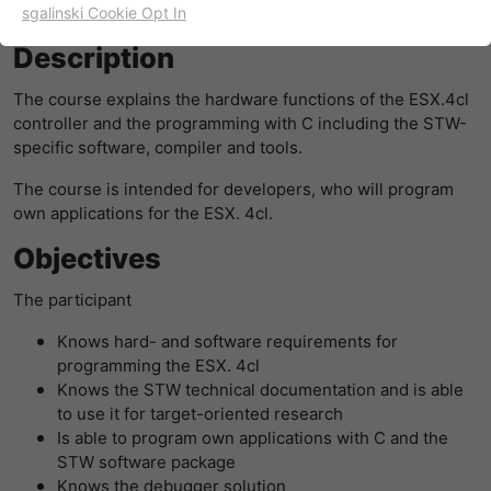
sgalinski Cookie Opt In
名字
cookie_optin
显示cookie信息
Description
提供者
TYPO3
出于统计目的的Cookies
The course explains the hardware functions of the ESX.4cl
这些cookies用于确定访问和访问我们的网站。这为我们提供了
controller and the programming with C including the STW-
寿命
一年
一些信息，说明我们网站的哪些区域受欢迎，哪些区域没有那
specific software, compiler and tools.
么频繁地受访问。基于从中获取的知识，我们可以进一步优化
目的
该cookie的设置是存储您的cookie提示设置
我们的网站。当然，记录信息是匿名处理的。
The course is intended for developers, who will program
own applications for the ESX. 4cl.
名字
_ga
显示cookie信息
Objectives
提供者
谷歌
Empfehlungsbund/Jobwidget
The participant
Diese Cookies werden benötigt, um Stellenanzeigen des
寿命
两年
Empfehlungsbundes direkt auf unserer Website
Knows hard- and software requirements for
anzuzeigen. Ohne diese Einbindung können die
programming the ESX. 4cl
注册一个唯一的ID，用于生成访问者如何使
目的
Jobangebote nicht dargestellt werden.
Knows the STW technical documentation and is able
用网站的统计数据。
to use it for target-oriented research
名字
_bms_session
显示cookie信息
Is able to program own applications with C and the
STW software package
名字
_gat
提供者
Empfehlungsbund
Knows the debugger solution