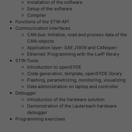
Installation of the software
提供者
谷歌
寿命
1 Tag
Setup of the software
Compiler
寿命
一天
Wird für die Datenweiterleitung von
Functions of the STW-API
目的
einem Server an einen anderen
Communication interfaces
谷歌分析使用此cookie来帮助降低请求速
verwendet.
CAN bus: Initialize, read and process data of the
目的
度，并将数据收集限制在流量较高的网站
CAN-objects
上。
Application layer: SAE J1939 and CANopen
名字
bcookie
Ethernet: Programming with the LwIP library
STW-Tools
名字
_pk_id
提供者
LinkedIn
Introduction to openSYDE
Code generation, template, openSYDE library
提供者
Matomo
寿命
2 Jahre
Flashing, parametrizing, monitoring, visualizing
Data administration on laptop and controller
寿命
1 Jahr und 1 Monat
Browser-ID-Cookie zur eindeutigen
Debugger
目的
Identifizierung von Geräten, die auf
Introduction of the hardware solution
Matomo setzt dieses Cookie, um eine
LinkedIn-Dienste zugreifen.
目的
Demonstration of the Lauterbach hardware
eindeutige Benutzer-ID zu speichern.
debugger
Programming exercises
名字
_pk_ses