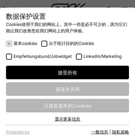
ZH
数据保护设置
DIGITALIZATION
- 全面连接移动机械世界
AUTOMATION
- 全力提升移动机械效率
INTEGRATION
- SUPPO
Cookies使用于我们的网站上。其中一些是必不可少的，因为它们
DEUTSCH (DE)
能让我们改善您在我们网站上的用户体验。
ENGLISH (EN)
ESX.4cl: Programming of the
基本cookies
出于统计目的的Cookies
中文 (ZH)
controller with C
Empfehlungsbund/Jobwidget
LinkedIn/Marketing
课程账号
107690
接受所有
识别符
PRG4CLC
保存并关闭
课程类别
Classroom Based Training
只接受基本的Cookies
持续时间
3 Days
显示更多信息
目标客户
Developers
基本cookies
网站的基本功能需要基本cookies，以确保网站正常运行。
Powered by
一般信息
|
隐私策略
价格
2490 €