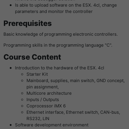
LinkedIn/Marketing
Is able to upload software on the ESX. 4cl, change
提供者
谷歌
Das LinkedIn Insight Tag wird verwendet, um Besuche und
寿命
1 Jahr
parameters and monitor the controller
Aktionen auf unserer Website nachzuverfolgen. Die Daten
寿命
一天
helfen uns, die Wirksamkeit von Werbekampagnen zu
Prerequisites
Wird von Empfehlungsbund.de gesetzt,
messen und interessenbasierte Werbung auf LinkedIn
um die Session des Besuchers für
谷歌分析使用此cookie来帮助降低请求速
目的
anzuzeigen.
Basic knowledge of programming electronic controllers.
Bewerbungs- und
目的
度，并将数据收集限制在流量较高的网站
Empfehlungsfunktionen zu speichern.
上。
名字
li_gc
显示cookie信息
Programming skills in the programming language "C".
Course Content
提供者
LinkedIn
名字
_gid
Introduction to the hardware of the ESX. 4cl
寿命
6 Monate
Starter Kit
提供者
谷歌
Mainboard, supplies, main switch, GND concept,
Speichert die Zustimmung der Besucher
寿命
一天
pin assignment,
目的
zur Verwendung von Cookies für nicht
Multicore architecture
wesentliche Zwecke.
注册一个唯一的ID，用于生成访问者如何使
Inputs / Outputs
目的
用网站的统计数据。
Coprocessor iMX 6
名字
lidc
Ethernet interface, Ethernet switch, CAN-bus,
RS232, LIN
名字
_gat_UA-139898258-1
提供者
LinkedIn
Software development environment