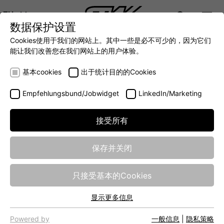
ZH
数据保护设置
DIGITALIZATION
- 全面连接移动机械世界
AUTOMATION
- 全力提升移动机械效率
INTEGRATION
- SUPPO
Cookies使用于我们的网站上。其中一些是必不可少的，因为它们
DEUTSCH (DE)
能让我们改善您在我们网站上的用户体验。
ENGLISH (EN)
M01
基本cookies
出于统计目的的Cookies
中文 (ZH)
Empfehlungsbund/Jobwidget
LinkedIn/Marketing
接受所有
保存并关闭
只接受基本的Cookies
显示更多信息
基本cookies
网站的基本功能需要基本cookies，以确保网站正常运行。
Powered by
一般信息
|
隐私策略