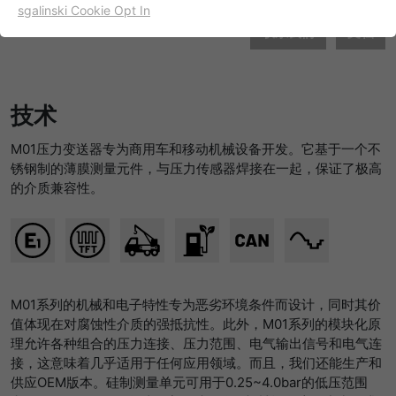
sgalinski Cookie Opt In
名字
cookie_optin
显示cookie信息
联系我们
文档
提供者
TYPO3
出于统计目的的Cookies
这些cookies用于确定访问和访问我们的网站。这为我们提供了
寿命
一年
技术
一些信息，说明我们网站的哪些区域受欢迎，哪些区域没有那
么频繁地受访问。基于从中获取的知识，我们可以进一步优化
目的
该cookie的设置是存储您的cookie提示设置
M01压力变送器专为商用车和移动机械设备开发。它基于一个不
我们的网站。当然，记录信息是匿名处理的。
锈钢制的薄膜测量元件，与压力传感器焊接在一起，保证了极高
名字
_ga
显示cookie信息
的介质兼容性。
提供者
谷歌
Empfehlungsbund/Jobwidget
Diese Cookies werden benötigt, um Stellenanzeigen des
寿命
两年
Empfehlungsbundes direkt auf unserer Website
anzuzeigen. Ohne diese Einbindung können die
注册一个唯一的ID，用于生成访问者如何使
M01系列的机械和电子特性专为恶劣环境条件而设计，同时其价
目的
Jobangebote nicht dargestellt werden.
用网站的统计数据。
值体现在对腐蚀性介质的强抵抗性。此外，M01系列的模块化原
理允许各种组合的压力连接、压力范围、电气输出信号和电气连
名字
_bms_session
显示cookie信息
接，这意味着几乎适用于任何应用领域。而且，我们还能生产和
名字
_gat
供应OEM版本。硅制测量单元可用于0.25~4.0bar的低压范围
提供者
Empfehlungsbund