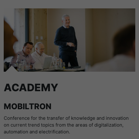
提供者
谷歌
寿命
1 Tag
寿命
一天
Wird für die Datenweiterleitung von
目的
einem Server an einen anderen
谷歌分析使用此cookie来帮助降低请求速
verwendet.
目的
度，并将数据收集限制在流量较高的网站
上。
名字
bcookie
名字
_pk_id
提供者
LinkedIn
提供者
Matomo
寿命
2 Jahre
ACADEMY
寿命
1 Jahr und 1 Monat
Browser-ID-Cookie zur eindeutigen
目的
Identifizierung von Geräten, die auf
MOBILTRON
Matomo setzt dieses Cookie, um eine
LinkedIn-Dienste zugreifen.
目的
eindeutige Benutzer-ID zu speichern.
Conference for the transfer of knowledge and innovation
on current trend topics from the areas of digitalization,
automation and electrification.
名字
_pk_ses