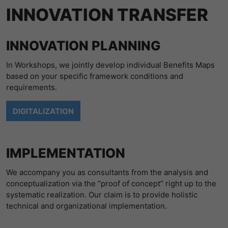
LinkedIn/Marketing
INNOVATION TRANSFER
提供者
谷歌
Das LinkedIn Insight Tag wird verwendet, um Besuche und
寿命
1 Jahr
Aktionen auf unserer Website nachzuverfolgen. Die Daten
寿命
一天
helfen uns, die Wirksamkeit von Werbekampagnen zu
Wird von Empfehlungsbund.de gesetzt,
INNOVATION PLANNING
messen und interessenbasierte Werbung auf LinkedIn
um die Session des Besuchers für
谷歌分析使用此cookie来帮助降低请求速
目的
anzuzeigen.
Bewerbungs- und
In Workshops, we jointly develop individual Benefits Maps
目的
度，并将数据收集限制在流量较高的网站
Empfehlungsfunktionen zu speichern.
based on your specific framework conditions and
上。
名字
li_gc
显示cookie信息
requirements.
提供者
LinkedIn
名字
_gid
DIGITALIZATION
寿命
6 Monate
提供者
谷歌
Speichert die Zustimmung der Besucher
IMPLEMENTATION
寿命
一天
目的
zur Verwendung von Cookies für nicht
wesentliche Zwecke.
We accompany you as consultants from the analysis and
注册一个唯一的ID，用于生成访问者如何使
目的
conceptualization via the “proof of concept” right up to the
用网站的统计数据。
systematic realization. Our claim is to provide holistic
名字
lidc
technical and organizational implementation.
名字
_gat_UA-139898258-1
提供者
LinkedIn