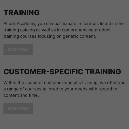
提供者
Matomo
TRAINING
寿命
1 Stunde
At our Academy, you can participate in courses listed in the
training catalog as well as in comprehensive product
Matomo setzt dieses Cookie, um eine
training courses focusing on generic content.
eindeutige Sitzungs-ID zu speichern, mit
目的
der Informationen darüber gesammelt
ACADEMY
werden, wie die Benutzer die Website
CUSTOMER-SPECIFIC TRAINING
Within the scope of customer-specific training, we offer you
a range of courses tailored to your needs with regard to
content and time.
ACADEMY