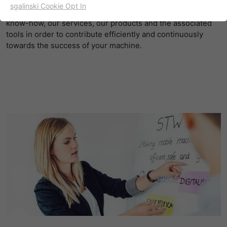
And we also accompany them for the entire life cycle of
sgalinski Cookie Opt In
these machines. During the individual phases, we offer our
名字
cookie_optin
显示cookie信息
know-how, our services, our products and the associated
tools in order to contribute efficiently and continuously
提供者
TYPO3
出于统计目的的Cookies
towards the success of your machine.
这些cookies用于确定访问和访问我们的网站。这为我们提供了
寿命
一年
一些信息，说明我们网站的哪些区域受欢迎，哪些区域没有那
么频繁地受访问。基于从中获取的知识，我们可以进一步优化
目的
该cookie的设置是存储您的cookie提示设置
我们的网站。当然，记录信息是匿名处理的。
名字
_ga
显示cookie信息
提供者
谷歌
Empfehlungsbund/Jobwidget
Diese Cookies werden benötigt, um Stellenanzeigen des
寿命
两年
Empfehlungsbundes direkt auf unserer Website
anzuzeigen. Ohne diese Einbindung können die
注册一个唯一的ID，用于生成访问者如何使
目的
Jobangebote nicht dargestellt werden.
用网站的统计数据。
名字
_bms_session
显示cookie信息
名字
_gat
提供者
Empfehlungsbund