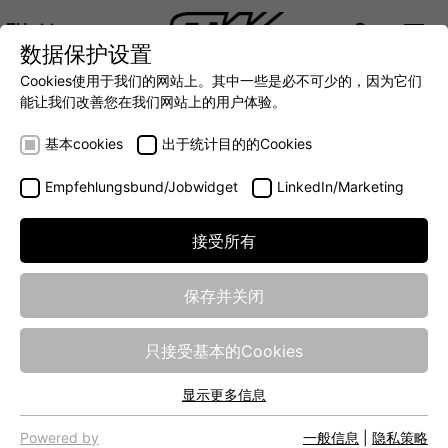
ZH
数据保护设置
DIGITALIZATION
- 全面连接移动机械世界
AUTOMATION
- 全力提升移动机械效率
INTEGRATION
- SUPPO
Cookies使用于我们的网站上。其中一些是必不可少的，因为它们
DEUTSCH (DE)
能让我们改善您在我们网站上的用户体验。
ENGLISH (EN)
基本cookies
出于统计目的的Cookies
中文 (ZH)
Empfehlungsbund/Jobwidget
LinkedIn/Marketing
接受所有
保存并关闭
SERVICE
只接受基本的Cookies
显示更多信息
We get involved from the start regarding the E/E system
基本cookies
(electrics/electronics) for our customers’ mobile machines.
网站的基本功能需要基本cookies，以确保网站正常运行。
Powered by
一般信息
|
隐私策略