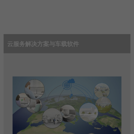
提供者
Matomo
寿命
1 Stunde
Matomo setzt dieses Cookie, um eine
eindeutige Sitzungs-ID zu speichern, mit
云服务解决方案与车载软件
目的
der Informationen darüber gesammelt
werden, wie die Benutzer die Website