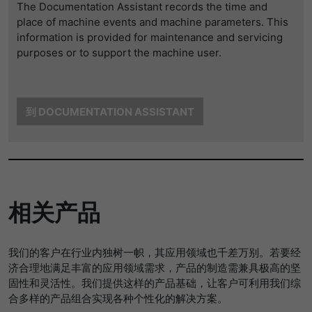
The Documentation Assistant records the time and
提供者
谷歌
寿命
1 Tag
place of machine events and machine parameters. This
information is provided for maintenance and servicing
寿命
一天
Wird für die Datenweiterleitung von
purposes or to support the machine user.
目的
einem Server an einen anderen
谷歌分析使用此cookie来帮助降低请求速
verwendet.
目的
度，并将数据收集限制在流量较高的网站
上。
到 DOCUMENTATION ASSISTANT
名字
bcookie
名字
_pk_id
提供者
LinkedIn
提供者
Matomo
寿命
2 Jahre
相关产品
寿命
1 Jahr und 1 Monat
Browser-ID-Cookie zur eindeutigen
目的
Identifizierung von Geräten, die auf
Matomo setzt dieses Cookie, um eine
LinkedIn-Dienste zugreifen.
目的
我们的客户在行业内独树一帜，其应用领域也千差万别。若要经
eindeutige Benutzer-ID zu speichern.
济合理地满足丰富的应用领域需求，产品的制造需兼具极高的坚
固性和灵活性。我们提供这样的产品基础，让客户可利用我们综
合多样的产品组合实现各种个性化的解决方案。
名字
_pk_ses