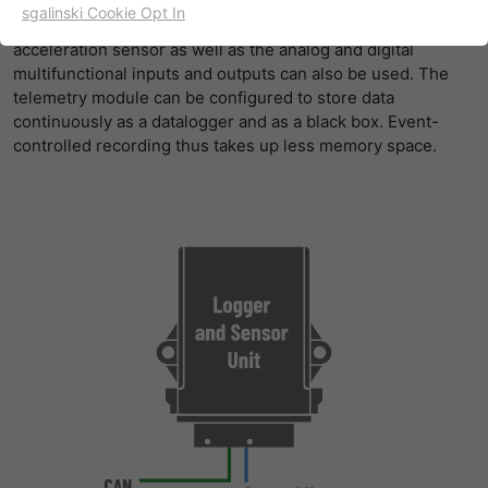
digital sensors, form the basis for condition monitoring and
sgalinski Cookie Opt In
for digitalization. GPS position data, values from an
名字
cookie_optin
显示cookie信息
acceleration sensor as well as the analog and digital
multifunctional inputs and outputs can also be used. The
提供者
TYPO3
出于统计目的的Cookies
telemetry module can be configured to store data
这些cookies用于确定访问和访问我们的网站。这为我们提供了
continuously as a datalogger and as a black box. Event-
寿命
一年
一些信息，说明我们网站的哪些区域受欢迎，哪些区域没有那
controlled recording thus takes up less memory space.
么频繁地受访问。基于从中获取的知识，我们可以进一步优化
目的
该cookie的设置是存储您的cookie提示设置
我们的网站。当然，记录信息是匿名处理的。
名字
_ga
显示cookie信息
提供者
谷歌
Empfehlungsbund/Jobwidget
Diese Cookies werden benötigt, um Stellenanzeigen des
寿命
两年
Empfehlungsbundes direkt auf unserer Website
anzuzeigen. Ohne diese Einbindung können die
注册一个唯一的ID，用于生成访问者如何使
目的
Jobangebote nicht dargestellt werden.
用网站的统计数据。
名字
_bms_session
显示cookie信息
名字
_gat
提供者
Empfehlungsbund