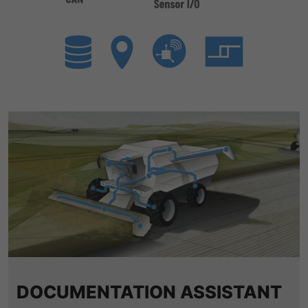
LinkedIn/Marketing
提供者
谷歌
Das LinkedIn Insight Tag wird verwendet, um Besuche und
寿命
1 Jahr
Aktionen auf unserer Website nachzuverfolgen. Die Daten
寿命
一天
helfen uns, die Wirksamkeit von Werbekampagnen zu
Wird von Empfehlungsbund.de gesetzt,
messen und interessenbasierte Werbung auf LinkedIn
um die Session des Besuchers für
谷歌分析使用此cookie来帮助降低请求速
目的
anzuzeigen.
Bewerbungs- und
目的
度，并将数据收集限制在流量较高的网站
Empfehlungsfunktionen zu speichern.
上。
名字
li_gc
显示cookie信息
提供者
LinkedIn
名字
_gid
寿命
6 Monate
提供者
谷歌
Speichert die Zustimmung der Besucher
寿命
一天
目的
zur Verwendung von Cookies für nicht
wesentliche Zwecke.
注册一个唯一的ID，用于生成访问者如何使
目的
用网站的统计数据。
名字
lidc
DOCUMENTATION ASSISTANT
名字
_gat_UA-139898258-1
提供者
LinkedIn