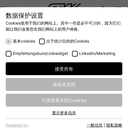
ZH
数据保护设置
DIGITALIZATION
- 全面连接移动机械世界
AUTOMATION
- 全力提升移动机械效率
INTEGRATION
- SUPPO
Cookies使用于我们的网站上。其中一些是必不可少的，因为它们
DEUTSCH (DE)
能让我们改善您在我们网站上的用户体验。
ENGLISH (EN)
数据跟踪
基本cookies
出于统计目的的Cookies
中文 (ZH)
数据处理
Empfehlungsbund/Jobwidget
LinkedIn/Marketing
连接
传送
接受所有
数字化
保存并关闭
TRACK
只接受基本的Cookies
显示更多信息
Both the acquisition and recording of vehicle data available
基本cookies
on a CAN bus, as well as from internal, external, analog or
网站的基本功能需要基本cookies，以确保网站正常运行。
Powered by
一般信息
|
隐私策略