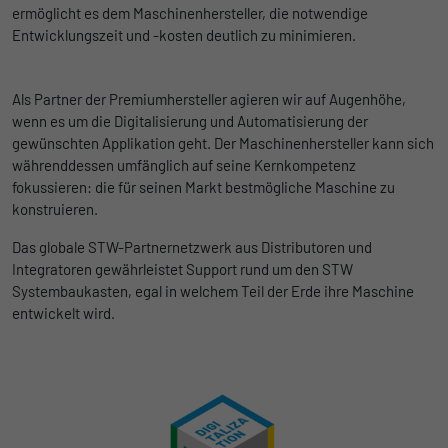
begrenzen.
ermöglicht es dem Maschinenhersteller, die notwendige
Entwicklungszeit und -kosten deutlich zu minimieren.
Name
_pk_id
Als Partner der Premiumhersteller agieren wir auf Augenhöhe,
Anbieter
Matomo
wenn es um die Digitalisierung und Automatisierung der
gewünschten Applikation geht. Der Maschinenhersteller kann sich
Laufzeit
1 Jahr und 1 Monat
währenddessen umfänglich auf seine Kernkompetenz
fokussieren: die für seinen Markt bestmögliche Maschine zu
Matomo setzt dieses Cookie, um eine
konstruieren.
Zweck
eindeutige Benutzer-ID zu speichern.
Das globale STW-Partnernetzwerk aus Distributoren und
Integratoren gewährleistet Support rund um den STW
Name
_pk_ses
Systembaukasten, egal in welchem Teil der Erde ihre Maschine
entwickelt wird.
Anbieter
Matomo
Laufzeit
1 Stunde
Matomo setzt dieses Cookie, um eine
eindeutige Sitzungs-ID zu speichern, mit
Zweck