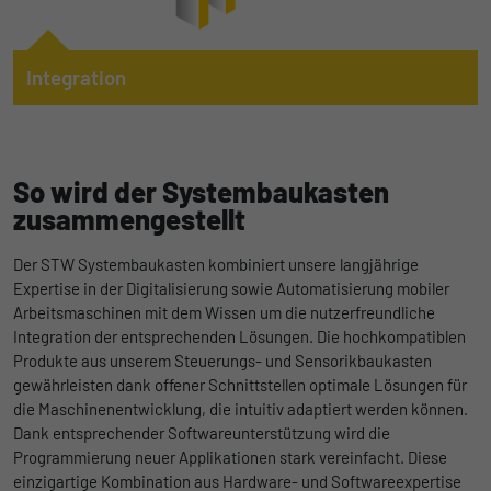
Anbieter
Google
Name
lidc
Laufzeit
1 Tag
Integration
Anbieter
LinkedIn
Wir begleiten unsere Kunden von Anfang an, wenn es um das
Registriert eine eindeutige ID, die
E/E-System der mobilen Arbeitsmaschine geht. Dafür
Laufzeit
verwendet wird, um statistische Daten
1 Tag
Zweck
entwickeln wir Lösungen, um den gesamten
dazu, wie der Besucher die Website nutzt,
So wird der Systembaukasten
Maschinenlebenszyklus zu unterstützen. Wir bieten in den
Wird für die Datenweiterleitung von einem
zu generieren.
Zweck
einzelnen Phasen unsere Kompetenz, unsere
zusammengestellt
Server an einen anderen verwendet.
Dienstleistungen, unsere Produkte und die dazugehörigen
Werkzeuge an, um effizient und durchgängig zum Erfolg der
Name
_gat_UA-139898258-1
Der STW Systembaukasten kombiniert unsere langjährige
Maschine beizutragen.
Name
bcookie
Expertise in der Digitalisierung sowie Automatisierung mobiler
Anbieter
Google
Arbeitsmaschinen mit dem Wissen um die nutzerfreundliche
Zu Integration
Anbieter
LinkedIn
Integration der entsprechenden Lösungen. Die hochkompatiblen
Laufzeit
1 Tag
Produkte aus unserem Steuerungs- und Sensorikbaukasten
Laufzeit
2 Jahre
gewährleisten dank offener Schnittstellen optimale Lösungen für
Google Analytics nimmt sich diesen Cookie
die Maschinenentwicklung, die intuitiv adaptiert werden können.
Browser-ID-Cookie zur eindeutigen
zur Hilfe, um die Anforderungsrate zu
Dank entsprechender Softwareunterstützung wird die
Zweck
Identifizierung von Geräten, die auf
Zweck
drosseln und die Datenerfassung auf
Programmierung neuer Applikationen stark vereinfacht. Diese
LinkedIn-Dienste zugreifen.
Websites mit hohem Datenverkehr zu
einzigartige Kombination aus Hardware- und Softwareexpertise