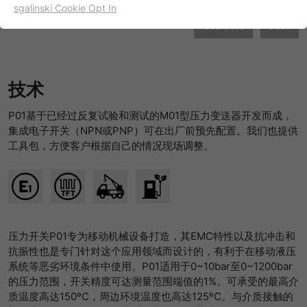
sgalinski Cookie Opt In
名字
cookie_optin
显示cookie信息
联系我们
文档
提供者
TYPO3
出于统计目的的Cookies
这些cookies用于确定访问和访问我们的网站。这为我们提供了
寿命
一年
技术
一些信息，说明我们网站的哪些区域受欢迎，哪些区域没有那
么频繁地受访问。基于从中获取的知识，我们可以进一步优化
目的
该cookie的设置是存储您的cookie提示设置
P01基于已经过反复试验和测试的M01型压力变送器开发而成，
我们的网站。当然，记录信息是匿名处理的。
集成电子开关（NPN或PNP）可在出厂前预先配置。我们也提供
名字
_ga
显示cookie信息
工具包，方便客户根据自己的情况现场调整。
提供者
谷歌
Empfehlungsbund/Jobwidget
Diese Cookies werden benötigt, um Stellenanzeigen des
寿命
两年
Empfehlungsbundes direkt auf unserer Website
anzuzeigen. Ohne diese Einbindung können die
注册一个唯一的ID，用于生成访问者如何使
压力开关P01专为移动机械设备打造，其EMC特性以及抗冲击和
目的
Jobangebote nicht dargestellt werden.
用网站的统计数据。
抗振性也是专门针对这个应用领域而设计的，有利于在移动液压
系统等恶劣环境条件中使用。P01适用于0~10bar至0~1200bar
名字
_bms_session
显示cookie信息
的压力范围，开关精度可达测量范围端值的1%。可承受的最高介
名字
_gat
质温度高达150ºC，周边环境温度也高达125ºC。与介质接触的
提供者
Empfehlungsbund