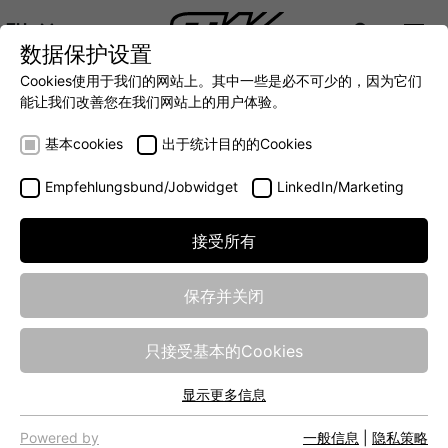
ZH
数据保护设置
DIGITALIZATION
- 全面连接移动机械世界
AUTOMATION
- 全力提升移动机械效率
INTEGRATION
- SUPPO
Cookies使用于我们的网站上。其中一些是必不可少的，因为它们
DEUTSCH (DE)
能让我们改善您在我们网站上的用户体验。
ENGLISH (EN)
P01
基本cookies
出于统计目的的Cookies
中文 (ZH)
Empfehlungsbund/Jobwidget
LinkedIn/Marketing
接受所有
保存并关闭
只接受基本的Cookies
显示更多信息
基本cookies
网站的基本功能需要基本cookies，以确保网站正常运行。
Powered by
一般信息
|
隐私策略