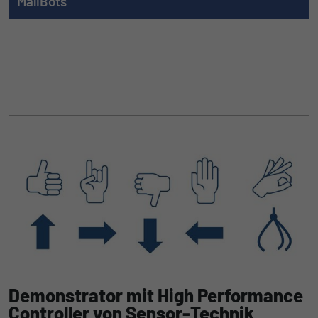
MaliBots
Um die Möglichkeiten einer leitstandgeführten
Kommunikation von Roboterschwärmen zu demonstrieren,
kooperieren wir im Rahmen des Projekts Machine Automation
Lab (MAL) mit dem Fraunhofer IVI.
Zu MaliBots
Demonstrator mit High Performance
Controller von Sensor-Technik