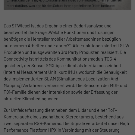
mehr darüber, was das für den Schutz Ihrer persönlichen Daten bedeutet.
Das STWiesel ist das Ergebnis einer Bedarfsanalyse und
beantwortet die Frage „Welche Funktionen und Lösungen
benötigen die Hersteller mobiler Arbeitsmaschinen bezüglich
autonomem Arbeiten und Fahren?“. Alle Funktionen sind mit STW-
Produkten und ausgewählten 3rd Party Produkten realisiert. Die
Connectivity ist mittels des Kommunikationsmoduls TCG-4
gesichert, der Sensor SMX.igs-e dient als Inertialmesseinheit
(Intertial Measurement Unit, kurz IMU), wodurch die Genauigkeit
des implementierten SLAM (Simultaneous Localization And
Mapping) Verfahrens verbessert wird. Die Sensoren der M01- und
T01-Familie dienen der Interaktion sowie der Erfassung der
aktuellen Klimabedingungen.
Zur Umfelderfassung dient neben dem Lidar und einer ToF-
Kamera auch eine zuschaltbare Stereokamera, bestehend aus
zwei separaten RGB-Kameras. Die Signale verarbeitet unser High
Performance Plattform HPX in Verbindung mit der Steuerung