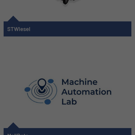
der Informationen darüber gesammelt
werden, wie die Benutzer die Website
STWiesel
Das STWiesel ist ein robotisches Fahrzeug, das als
Technologie- und Systembaukastendemonstrator entwickelt
wurde. Innerhalb dieser Eigenschaften haben wir uns für das
STWiesel Fähigkeiten ausgedacht, wie beispielsweise
autonome Indoor-Pick and Place-Aufgaben.
Zu STWiesel