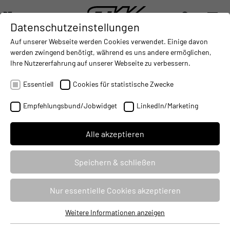
DE
Datenschutzeinstellungen
DIGITALISIERUNG
- CONNECTING THE WORLD OF MOBILE MACHINES
AUTOMATISIERUNG
- IMPROVING MOBILE MACHINES O
INTEGRATION
- SUPPORTI
Auf unserer Webseite werden Cookies verwendet. Einige davon
DEUTSCH (DE)
werden zwingend benötigt, während es uns andere ermöglichen,
ENGLISH (EN)
Ihre Nutzererfahrung auf unserer Webseite zu verbessern.
Essentiell
Cookies für statistische Zwecke
Empfehlungsbund/Jobwidget
LinkedIn/Marketing
Alle akzeptieren
Speichern & schließen
Applications & Show Cases
Nur essentielle Cookies akzeptieren
Die Automatisierung erhält immer stärkeren Einzug in den Markt
Weitere Informationen anzeigen
Essentiell
der mobilen Maschinen. Während im Automobilbereich intensiv an