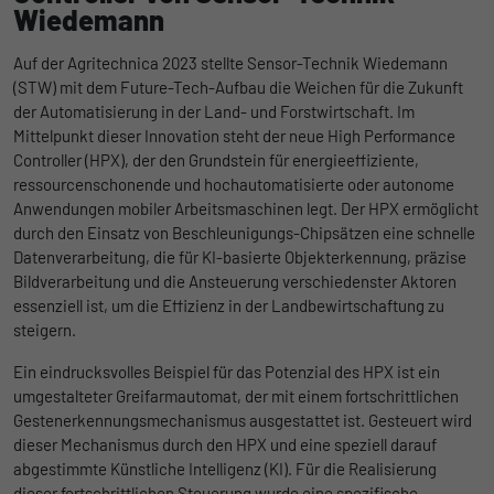
Wiedemann
Auf der Agritechnica 2023 stellte Sensor-Technik Wiedemann
(STW) mit dem Future-Tech-Aufbau die Weichen für die Zukunft
der Automatisierung in der Land- und Forstwirtschaft. Im
Mittelpunkt dieser Innovation steht der neue High Performance
Controller (HPX), der den Grundstein für energieeffiziente,
ressourcenschonende und hochautomatisierte oder autonome
Anwendungen mobiler Arbeitsmaschinen legt. Der HPX ermöglicht
durch den Einsatz von Beschleunigungs-Chipsätzen eine schnelle
Datenverarbeitung, die für KI-basierte Objekterkennung, präzise
Bildverarbeitung und die Ansteuerung verschiedenster Aktoren
essenziell ist, um die Effizienz in der Landbewirtschaftung zu
steigern.
Ein eindrucksvolles Beispiel für das Potenzial des HPX ist ein
umgestalteter Greifarmautomat, der mit einem fortschrittlichen
Gestenerkennungsmechanismus ausgestattet ist. Gesteuert wird
dieser Mechanismus durch den HPX und eine speziell darauf
abgestimmte Künstliche Intelligenz (KI). Für die Realisierung
dieser fortschrittlichen Steuerung wurde eine spezifische