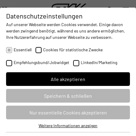
DE
Datenschutzeinstellungen
DIGITALISIERUNG
- CONNECTING THE WORLD OF MOBILE MACHINES
AUTOMATISIERUNG
- IMPROVING MOBILE MACHINES O
INTEGRATION
- SUPPORTI
Auf unserer Webseite werden Cookies verwendet. Einige davon
DEUTSCH (DE)
werden zwingend benötigt, während es uns andere ermöglichen,
ENGLISH (EN)
Ihre Nutzererfahrung auf unserer Webseite zu verbessern.
BCX.
4cs-ag
中文 (ZH)
Essentiell
Cookies für statistische Zwecke
Empfehlungsbund/Jobwidget
LinkedIn/Marketing
Alle akzeptieren
Speichern & schließen
Nur essentielle Cookies akzeptieren
Weitere Informationen anzeigen
Essentiell