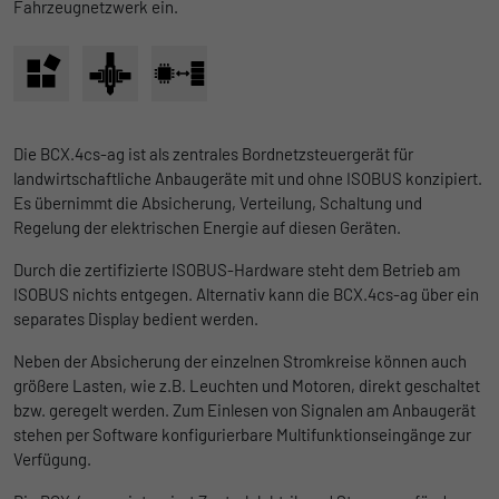
Fahrzeugnetzwerk ein.
Ohne diese Einbindung können die Jobangebote nicht
Registriert eine eindeutige ID, die
dargestellt werden.
verwendet wird, um statistische Daten
Zweck
dazu, wie der Besucher die Website nutzt,
Name
Cookie-Informationen anzeigen
_bms_session
zu generieren.
Anbieter
Empfehlungsbund
LinkedIn/Marketing
Die BCX.4cs-ag ist als zentrales Bordnetzsteuergerät für
Name
_gat
Das LinkedIn Insight Tag wird verwendet, um Besuche und
Laufzeit
1 Jahr
landwirtschaftliche Anbaugeräte mit und ohne ISOBUS konzipiert.
Aktionen auf unserer Website nachzuverfolgen. Die Daten
Es übernimmt die Absicherung, Verteilung, Schaltung und
Anbieter
Google
helfen uns, die Wirksamkeit von Werbekampagnen zu messen
Wird von Empfehlungsbund.de gesetzt, um
Regelung der elektrischen Energie auf diesen Geräten.
und interessenbasierte Werbung auf LinkedIn anzuzeigen.
Zweck
die Session des Besuchers für Bewerbungs-
Laufzeit
1 Tag
Durch die zertifizierte ISOBUS-Hardware steht dem Betrieb am
und Empfehlungsfunktionen zu speichern.
Name
Cookie-Informationen anzeigen
li_gc
ISOBUS nichts entgegen. Alternativ kann die BCX.4cs-ag über ein
Google Analytics nimmt sich diesen Cookie
separates Display bedient werden.
zur Hilfe, um die Anforderungsrate zu
Anbieter
LinkedIn
Zweck
drosseln und die Datenerfassung auf
Neben der Absicherung der einzelnen Stromkreise können auch
Laufzeit
Websites mit hohem Datenverkehr zu
6 Monate
größere Lasten, wie z.B. Leuchten und Motoren, direkt geschaltet
begrenzen.
bzw. geregelt werden. Zum Einlesen von Signalen am Anbaugerät
Speichert die Zustimmung der Besucher zur
stehen per Software konfigurierbare Multifunktionseingänge zur
Zweck
Verwendung von Cookies für nicht
Verfügung.
Name
_gid
wesentliche Zwecke.