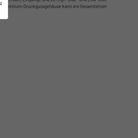
z
e Aluminium-Druckgussgehäuse kann ein Gesamtstrom
den.