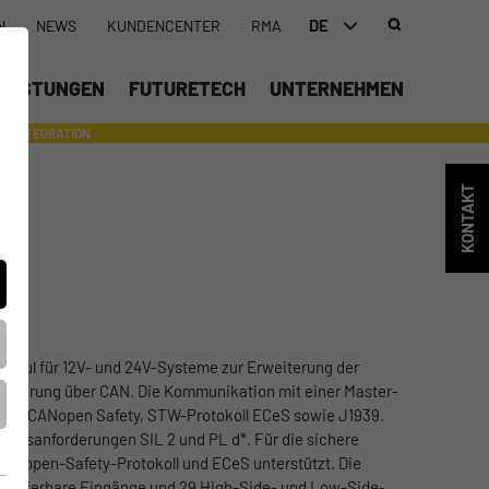
DE
N
NEWS
KUNDENCENTER
RMA
DEUTSCH (DE)
LEISTUNGEN
FUTURETECH
UNTERNEHMEN
ENGLISH (EN)
INTEGRATION
- SUPPORTING WITH INDIVIDUAL TOOLS AND SERVICES
中文 (ZH)
KONTAKT
Modul für 12V- und 24V-Systeme zur Erweiterung der
teuerung über CAN. Die Kommunikation mit einer Master-
pen, CANopen Safety, STW-Protokoll ECeS sowie J1939.
rheitsanforderungen SIL 2 und PL d*. Für die sichere
Nopen-Safety-Protokoll und ECeS unterstützt. Die
figurierbare Eingänge und 29 High-Side- und Low-Side-