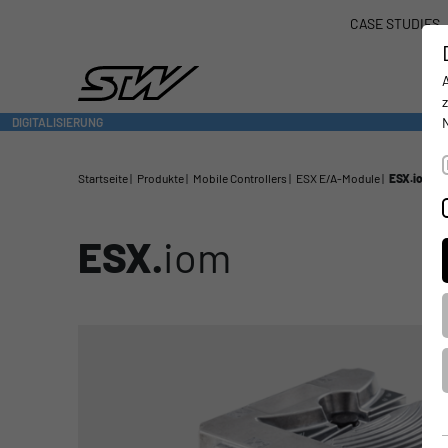
CASE STUDIES
DIGITALISIERUNG
- CONNECTING THE WORLD OF MOBILE MACHINES
Startseite
Produkte
Mobile Controllers
ESX E/A-Module
ESX.iom
ESX.
iom