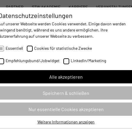
PARTNER
STW AKADEMIE
KARRIERE
VERANSTALTUNGE
Datenschutzeinstellungen
STW SYSTEMBAUKASTEN
PRODUKTE
DIENST
Auf unserer Webseite werden Cookies verwendet. Einige davon werden
zwingend benötigt, während es uns andere ermöglichen, Ihre
Nutzererfahrung auf unserer Webseite zu verbessern.
AUTOMATISIERUNG
- IMPROVING MOBILE MACHINES OPERATIONS
Essentiell
Cookies für statistische Zwecke
Empfehlungsbund/Jobwidget
LinkedIn/Marketing
Alle akzeptieren
Speichern & schließen
Die ESX.iom ist ein CAN-I/O-
Ein-/Ausgänge einer Masters
Nur essentielle Cookies akzeptieren
Steuerung erfolgt über CANo
Die ESX.iom erfüllt die Siche
Weitere Informationen anzeigen
Kommunikation werden das CA
Essentiell
ESX.iom verfügt über 34 kon