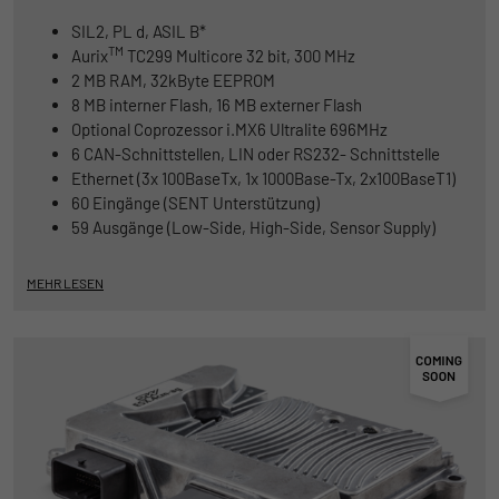
der Informationen darüber gesammelt
SIL2, PL d, ASIL B*
werden, wie die Benutzer die Website
TM
Aurix
TC299 Multicore 32 bit, 300 MHz
2 MB RAM, 32kByte EEPROM
8 MB interner Flash, 16 MB externer Flash
Optional Coprozessor i.MX6 Ultralite 696MHz
6 CAN-Schnittstellen, LIN oder RS232- Schnittstelle
Ethernet (3x 100BaseTx, 1x 1000Base-Tx, 2x100BaseT1)
60 Eingänge (SENT Unterstützung)
59 Ausgänge (Low-Side, High-Side, Sensor Supply)
MEHR LESEN