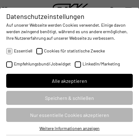
DE
Datenschutzeinstellungen
DIGITALISIERUNG
- CONNECTING THE WORLD OF MOBILE MACHINES
AUTOMATISIERUNG
- IMPROVING MOBILE MACHINES O
INTEGRATION
- SUPPORTI
Auf unserer Webseite werden Cookies verwendet. Einige davon
DEUTSCH (DE)
werden zwingend benötigt, während es uns andere ermöglichen,
ENGLISH (EN)
Ihre Nutzererfahrung auf unserer Webseite zu verbessern.
中文 (ZH)
Essentiell
Cookies für statistische Zwecke
Empfehlungsbund/Jobwidget
LinkedIn/Marketing
Alle akzeptieren
Speichern & schließen
ESX STEUERUNGEN
Nur essentielle Cookies akzeptieren
Standardportfolio an Steuerungen
Weitere Informationen anzeigen
Essentiell
Zukunftssicher durch modularen Aufbau auf gemeinsamer