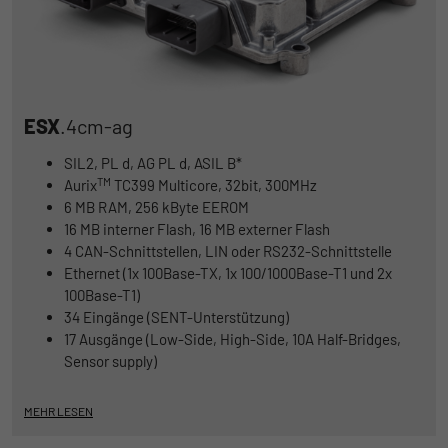
ESX
.4cm-ag
SIL2, PL d, AG PL d, ASIL B*
TM
Aurix
TC399 Multicore, 32bit, 300MHz
6 MB RAM, 256 kByte EEROM
16 MB interner Flash, 16 MB externer Flash
4 CAN-Schnittstellen, LIN oder RS232-Schnittstelle
Ethernet (1x 100Base-TX, 1x 100/1000Base-T1 und 2x
100Base-T1)
34 Eingänge (SENT-Unterstützung)
17 Ausgänge (Low-Side, High-Side, 10A Half-Bridges,
Sensor supply)
MEHR LESEN