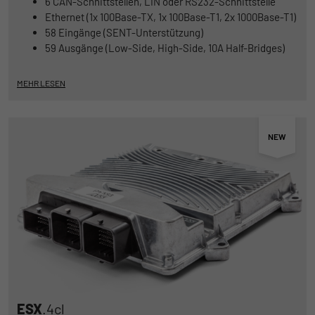
6 CAN-Schnittstellen, LIN oder RS232-Schnittstelle
begrenzen.
Ethernet (1x 100Base-TX, 1x 100Base-T1, 2x 1000Base-T1)
58 Eingänge (SENT-Unterstützung)
59 Ausgänge (Low-Side, High-Side, 10A Half-Bridges)
Name
_pk_id
Anbieter
Matomo
MEHR LESEN
Laufzeit
1 Jahr und 1 Monat
Matomo setzt dieses Cookie, um eine
Zweck
eindeutige Benutzer-ID zu speichern.
Name
_pk_ses
Anbieter
Matomo
Laufzeit
1 Stunde
Matomo setzt dieses Cookie, um eine
ESX
.4cl
eindeutige Sitzungs-ID zu speichern, mit
Zweck