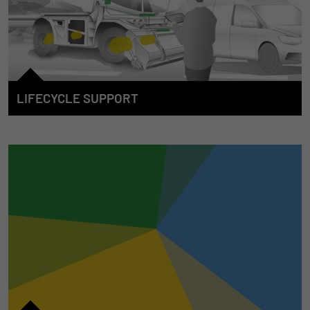
LIFECYCLE SUPPORT
Wir begleiten unsere Kunden von Anfang an, wenn es um das
E/E-System der mobilen Arbeitsmaschine geht. Dafür
entwickeln wir Lösungen, um den gesamten
Maschinenlebenszyklus zu unterstützen. Wir bieten in den
einzelnen Phasen unsere Kompetenz, unsere
Dienstleistungen, unsere Produkte und die dazugehörigen
Werkzeuge an, um effizient und durchgängig zum Erfolg der
Maschine beizutragen.