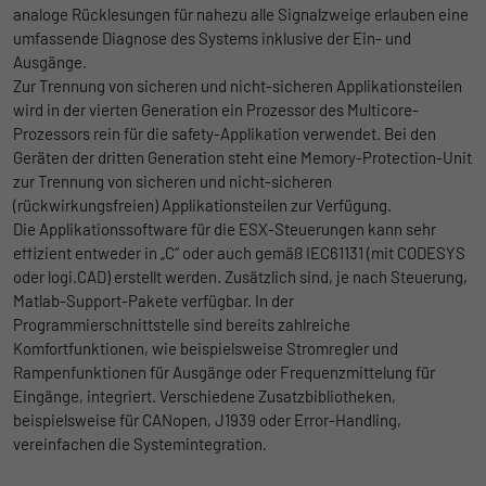
Ohne diese Einbindung können die Jobangebote nicht
analoge Rücklesungen für nahezu alle Signalzweige erlauben eine
Registriert eine eindeutige ID, die
dargestellt werden.
umfassende Diagnose des Systems inklusive der Ein- und
verwendet wird, um statistische Daten
Zweck
Ausgänge.
dazu, wie der Besucher die Website nutzt,
Name
Cookie-Informationen anzeigen
_bms_session
Zur Trennung von sicheren und nicht-sicheren Applikationsteilen
zu generieren.
wird in der vierten Generation ein Prozessor des Multicore-
Anbieter
Empfehlungsbund
LinkedIn/Marketing
Prozessors rein für die safety-Applikation verwendet. Bei den
Name
_gat
Geräten der dritten Generation steht eine Memory-Protection-Unit
Das LinkedIn Insight Tag wird verwendet, um Besuche und
Laufzeit
1 Jahr
zur Trennung von sicheren und nicht-sicheren
Aktionen auf unserer Website nachzuverfolgen. Die Daten
Anbieter
Google
(rückwirkungsfreien) Applikationsteilen zur Verfügung.
helfen uns, die Wirksamkeit von Werbekampagnen zu messen
Wird von Empfehlungsbund.de gesetzt, um
Die Applikationssoftware für die ESX-Steuerungen kann sehr
und interessenbasierte Werbung auf LinkedIn anzuzeigen.
Zweck
die Session des Besuchers für Bewerbungs-
Laufzeit
1 Tag
effizient entweder in „C“ oder auch gemäß IEC61131 (mit CODESYS
und Empfehlungsfunktionen zu speichern.
Name
Cookie-Informationen anzeigen
li_gc
oder logi.CAD) erstellt werden. Zusätzlich sind, je nach Steuerung,
Google Analytics nimmt sich diesen Cookie
Matlab-Support-Pakete verfügbar. In der
zur Hilfe, um die Anforderungsrate zu
Anbieter
LinkedIn
Programmierschnittstelle sind bereits zahlreiche
Zweck
drosseln und die Datenerfassung auf
Komfortfunktionen, wie beispielsweise Stromregler und
Laufzeit
Websites mit hohem Datenverkehr zu
6 Monate
Rampenfunktionen für Ausgänge oder Frequenzmittelung für
begrenzen.
Eingänge, integriert. Verschiedene Zusatzbibliotheken,
Speichert die Zustimmung der Besucher zur
beispielsweise für CANopen, J1939 oder Error-Handling,
Zweck
Verwendung von Cookies für nicht
vereinfachen die Systemintegration.
Name
_gid
wesentliche Zwecke.