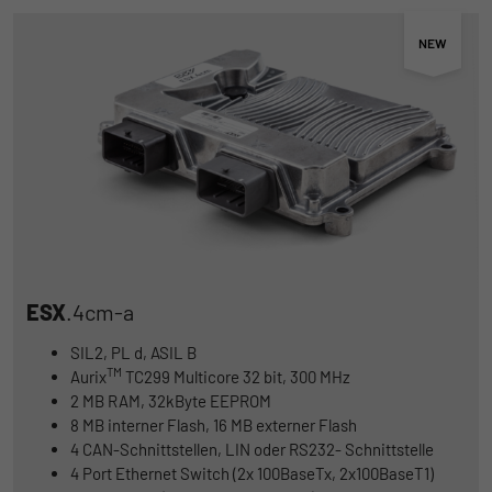
ESX
.4cm-a
SIL2, PL d, ASIL B
TM
Aurix
TC299 Multicore 32 bit, 300 MHz
2 MB RAM, 32kByte EEPROM
8 MB interner Flash, 16 MB externer Flash
4 CAN-Schnittstellen, LIN oder RS232- Schnittstelle
4 Port Ethernet Switch (2x 100BaseTx, 2x100BaseT1)