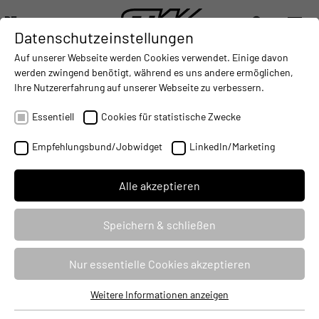
DE
Datenschutzeinstellungen
DIGITALISIERUNG
- CONNECTING THE WORLD OF MOBILE MACHINES
AUTOMATISIERUNG
- IMPROVING MOBILE MACHINES O
INTEGRATION
- SUPPORTI
Auf unserer Webseite werden Cookies verwendet. Einige davon
DEUTSCH (DE)
werden zwingend benötigt, während es uns andere ermöglichen,
ENGLISH (EN)
Ihre Nutzererfahrung auf unserer Webseite zu verbessern.
VERANSTALTUNGEN UND
中文 (ZH)
Essentiell
Cookies für statistische Zwecke
MESSETERMINE
Empfehlungsbund/Jobwidget
LinkedIn/Marketing
Alle akzeptieren
Speichern & schließen
Nur essentielle Cookies akzeptieren
Weitere Informationen anzeigen
Essentiell