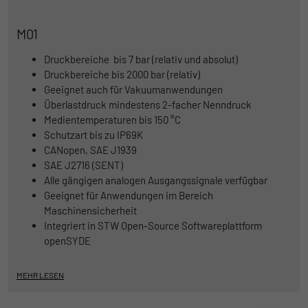
der Informationen darüber gesammelt
werden, wie die Benutzer die Website
M01
Druckbereiche bis 7 bar (relativ und absolut)
Druckbereiche bis 2000 bar (relativ)
Geeignet auch für Vakuumanwendungen
Überlastdruck mindestens 2-facher Nenndruck
Medientemperaturen bis 150 °C
Schutzart bis zu IP69K
CANopen, SAE J1939
SAE J2716 (SENT)
Alle gängigen analogen Ausgangssignale verfügbar
Geeignet für Anwendungen im Bereich
Maschinensicherheit
Integriert in STW Open-Source Softwareplattform
openSYDE
MEHR LESEN