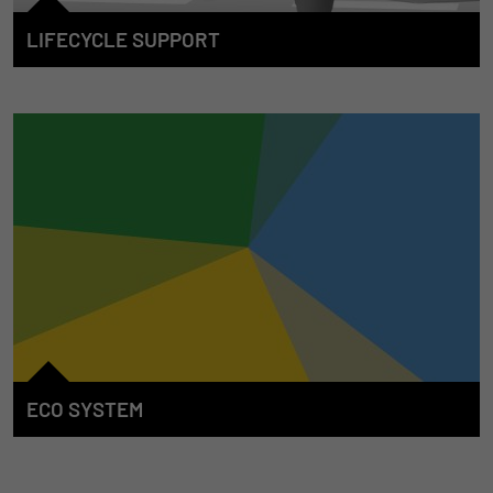
LIFECYCLE SUPPORT
Wir begleiten unsere Kunden von Anfang an, wenn es um das
E/E-System der mobilen Arbeitsmaschine geht. Dafür
entwickeln wir Lösungen, um den gesamten
Maschinenlebenszyklus zu unterstützen. Wir bieten in den
einzelnen Phasen unsere Kompetenz, unsere
Dienstleistungen, unsere Produkte und die dazugehörigen
Werkzeuge an, um effizient und durchgängig zum Erfolg der
Maschine beizutragen.
ECO SYSTEM
Das STW-"ECO System" zeichnet sich durch die Lösungswelt-
übergreifende Integration der Systeme und Produkte aus.
Partner ergänzen zudem das STW-Produkt- und