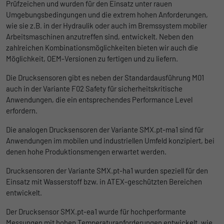
Prüfzeichen und wurden für den Einsatz unter rauen
Ohne diese Einbindung können die Jobangebote nicht
Registriert eine eindeutige ID, die
dargestellt werden.
Umgebungsbedingungen und die extrem hohen Anforderungen,
verwendet wird, um statistische Daten
Zweck
wie sie z.B. in der Hydraulik oder auch im Bremssystem mobiler
dazu, wie der Besucher die Website nutzt,
Name
Cookie-Informationen anzeigen
_bms_session
Arbeitsmaschinen anzutreffen sind, entwickelt. Neben den
zu generieren.
zahlreichen Kombinationsmöglichkeiten bieten wir auch die
Anbieter
Empfehlungsbund
Möglichkeit, OEM-Versionen zu fertigen und zu liefern.
LinkedIn/Marketing
Name
_gat
Das LinkedIn Insight Tag wird verwendet, um Besuche und
Die Drucksensoren gibt es neben der Standardausführung M01
Laufzeit
1 Jahr
Aktionen auf unserer Website nachzuverfolgen. Die Daten
auch in der Variante F02 Safety für sicherheitskritische
Anbieter
Google
helfen uns, die Wirksamkeit von Werbekampagnen zu messen
Wird von Empfehlungsbund.de gesetzt, um
Anwendungen, die ein entsprechendes Performance Level
und interessenbasierte Werbung auf LinkedIn anzuzeigen.
Zweck
die Session des Besuchers für Bewerbungs-
erfordern.
Laufzeit
1 Tag
und Empfehlungsfunktionen zu speichern.
Name
Cookie-Informationen anzeigen
li_gc
Die analogen Drucksensoren der Variante SMX.pt-ma1 sind für
Google Analytics nimmt sich diesen Cookie
Anwendungen im mobilen und industriellen Umfeld konzipiert, bei
zur Hilfe, um die Anforderungsrate zu
Anbieter
LinkedIn
denen hohe Produktionsmengen erwartet werden.
Zweck
drosseln und die Datenerfassung auf
Laufzeit
Websites mit hohem Datenverkehr zu
6 Monate
Drucksensoren der Variante SMX.pt-ha1 wurden speziell für den
begrenzen.
Einsatz mit Wasserstoff bzw. in ATEX-geschützten Bereichen
Speichert die Zustimmung der Besucher zur
entwickelt.
Zweck
Verwendung von Cookies für nicht
Der Drucksensor SMX.pt-ea1 wurde für hochperformante
Name
_gid
wesentliche Zwecke.
Messungen mit hohen Temperaturanforderungen entwickelt, wie