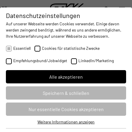
DE
Datenschutzeinstellungen
DIGITALISIERUNG
- CONNECTING THE WORLD OF MOBILE MACHINES
AUTOMATISIERUNG
- IMPROVING MOBILE MACHINES O
INTEGRATION
- SUPPORTI
Auf unserer Webseite werden Cookies verwendet. Einige davon
DEUTSCH (DE)
werden zwingend benötigt, während es uns andere ermöglichen,
ENGLISH (EN)
Ihre Nutzererfahrung auf unserer Webseite zu verbessern.
中文 (ZH)
Essentiell
Cookies für statistische Zwecke
Empfehlungsbund/Jobwidget
LinkedIn/Marketing
Alle akzeptieren
Speichern & schließen
DRUCKSENSOREN
Nur essentielle Cookies akzeptieren
Kompaktes und robustes Design für den Einsatz in rauen
Weitere Informationen anzeigen
Essentiell
Umgebungen