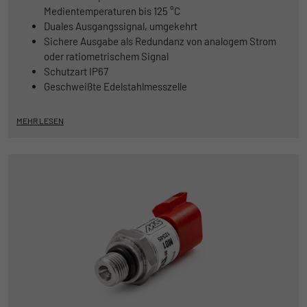
begrenzen.
Medientemperaturen bis 125 °C
Duales Ausgangssignal, umgekehrt
Sichere Ausgabe als Redundanz von analogem Strom
Name
_pk_id
oder ratiometrischem Signal
Schutzart IP67
Anbieter
Matomo
Geschweißte Edelstahlmesszelle
Laufzeit
1 Jahr und 1 Monat
MEHR LESEN
Matomo setzt dieses Cookie, um eine
Zweck
eindeutige Benutzer-ID zu speichern.
Name
_pk_ses
Anbieter
Matomo
Laufzeit
1 Stunde
Matomo setzt dieses Cookie, um eine
eindeutige Sitzungs-ID zu speichern, mit
Zweck