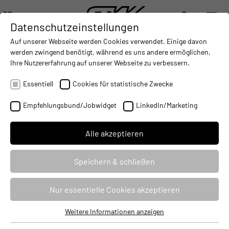
DE
Datenschutzeinstellungen
DIGITALISIERUNG
- CONNECTING THE WORLD OF MOBILE MACHINES
AUTOMATISIERUNG
- IMPROVING MOBILE MACHINES O
INTEGRATION
- SUPPORTI
Auf unserer Webseite werden Cookies verwendet. Einige davon
DEUTSCH (DE)
werden zwingend benötigt, während es uns andere ermöglichen,
High Performance Platform
ENGLISH (EN)
Ihre Nutzererfahrung auf unserer Webseite zu verbessern.
STW entwickelt eine neue Produktfamilie: die High Performance
Essentiell
Cookies für statistische Zwecke
Platform für mobile Maschinen - kurz HPX. Der HPX läutet eine
neue Generation leistungsfähiger Fahrzeugsteuerelektronik für
Empfehlungsbund/Jobwidget
LinkedIn/Marketing
mobile Maschinen ein – zur Realisierung hochautomatisierter oder
autonomer Anwendungen. Die Plattform vereint die Vorteile der
Alle akzeptieren
robusten STW-Produktfamilie ESX mit mehr Rechenperformance
und neuartiger Gerätearchitektur in einem Gerät.
Speichern & schließen
Nur essentielle Cookies akzeptieren
Weitere Informationen anzeigen
Essentiell