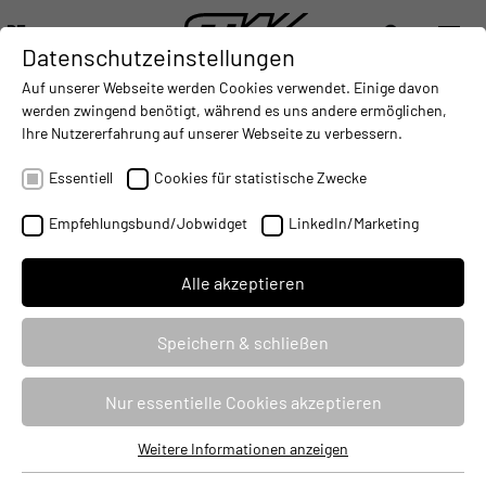
DE
Datenschutzeinstellungen
DIGITALISIERUNG
- CONNECTING THE WORLD OF MOBILE MACHINES
AUTOMATISIERUNG
- IMPROVING MOBILE MACHINES O
INTEGRATION
- SUPPORTI
Auf unserer Webseite werden Cookies verwendet. Einige davon
DEUTSCH (DE)
werden zwingend benötigt, während es uns andere ermöglichen,
ENGLISH (EN)
Ihre Nutzererfahrung auf unserer Webseite zu verbessern.
中文 (ZH)
Essentiell
Cookies für statistische Zwecke
Empfehlungsbund/Jobwidget
LinkedIn/Marketing
Alle akzeptieren
Speichern & schließen
QUALITÄT & ZERTIFIKATE
Nur essentielle Cookies akzeptieren
STW legt großen Wert darauf, in allen unternehmerischen
Weitere Informationen anzeigen
Essentiell
Aktivitäten der gesellschaftlichen Verantwortung gerecht zu