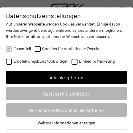
DE
Datenschutzeinstellungen
DIGITALISIERUNG
- CONNECTING THE WORLD OF MOBILE MACHINES
AUTOMATISIERUNG
- IMPROVING MOBILE MACHINES O
INTEGRATION
- SUPPORTI
Auf unserer Webseite werden Cookies verwendet. Einige davon
DEUTSCH (DE)
werden zwingend benötigt, während es uns andere ermöglichen,
ENGLISH (EN)
Ihre Nutzererfahrung auf unserer Webseite zu verbessern.
Für eine klischeefreie Berufswahl
中文 (ZH)
Essentiell
Cookies für statistische Zwecke
03.05.2022
Empfehlungsbund/Jobwidget
LinkedIn/Marketing
Alle akzeptieren
Speichern & schließen
Nur essentielle Cookies akzeptieren
Weitere Informationen anzeigen
Essentiell