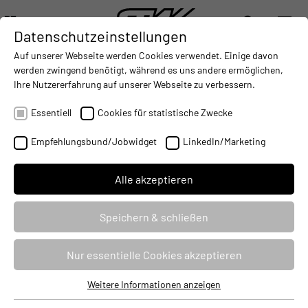
DE
Datenschutzeinstellungen
DIGITALISIERUNG
- CONNECTING THE WORLD OF MOBILE MACHINES
AUTOMATISIERUNG
- IMPROVING MOBILE MACHINES O
INTEGRATION
- SUPPORTI
Auf unserer Webseite werden Cookies verwendet. Einige davon
DEUTSCH (DE)
werden zwingend benötigt, während es uns andere ermöglichen,
ENGLISH (EN)
Ihre Nutzererfahrung auf unserer Webseite zu verbessern.
Master-Steuerung für mobile
中文 (ZH)
Arbeitsmaschinen - Funktional
Essentiell
Cookies für statistische Zwecke
sicher? Aber sicher!
Empfehlungsbund/Jobwidget
LinkedIn/Marketing
07.11.2021
Alle akzeptieren
Speichern & schließen
Nur essentielle Cookies akzeptieren
Weitere Informationen anzeigen
Essentiell