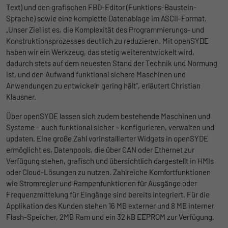
der Informationen darüber gesammelt
Text) und den grafischen FBD-Editor (Funktions-Baustein-
werden, wie die Benutzer die Website
Sprache) sowie eine komplette Datenablage im ASCII-Format.
„Unser Ziel ist es, die Komplexität des Programmierungs- und
Konstruktionsprozesses deutlich zu reduzieren. Mit openSYDE
haben wir ein Werkzeug, das stetig weiterentwickelt wird,
dadurch stets auf dem neuesten Stand der Technik und Normung
ist, und den Aufwand funktional sichere Maschinen und
Anwendungen zu entwickeln gering hält“, erläutert Christian
Klausner.
Über openSYDE lassen sich zudem bestehende Maschinen und
Systeme – auch funktional sicher – konfigurieren, verwalten und
updaten. Eine große Zahl vorinstallierter Widgets in openSYDE
ermöglicht es, Datenpools, die über CAN oder Ethernet zur
Verfügung stehen, grafisch und übersichtlich dargestellt in HMIs
oder Cloud-Lösungen zu nutzen. Zahlreiche Komfortfunktionen
wie Stromregler und Rampenfunktionen für Ausgänge oder
Frequenzmittelung für Eingänge sind bereits integriert. Für die
Applikation des Kunden stehen 16 MB externer und 8 MB interner
Flash-Speicher, 2MB Ram und ein 32 kB EEPROM zur Verfügung.