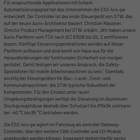
Ohne diese Einbindung können die Jobangebote nicht
Für anspruchsvolle Applikationen mit hohem
Registriert eine eindeutige ID, die
dargestellt werden.
Automatisierungsgrad hat das Unternehmen die ESX.4cs-gw
verwendet wird, um statistische Daten
Zweck
entwickelt. Der Controller ist das erste Steuergerät von STW, das
dazu, wie der Besucher die Website nutzt,
Name
Cookie-Informationen anzeigen
_bms_session
auf der neuen Aurix-Architektur basiert. Christian Klausner,
zu generieren.
Director Product Management bei STW, erklärt: „Wir haben unsere
Anbieter
Empfehlungsbund
Aurix-Plattform vom TÜV nach IEC 61508 bis SIL 2 zertifizieren
LinkedIn/Marketing
lassen. Künftige Steuerungsgenerationen werden auf dieser
Name
_gat
Das LinkedIn Insight Tag wird verwendet, um Besuche und
Laufzeit
1 Jahr
Plattform aufbauen und sind somit von Haus aus für die
Aktionen auf unserer Website nachzuverfolgen. Die Daten
Herausforderungen der funktionalen Sicherheit von morgen
Anbieter
Google
helfen uns, die Wirksamkeit von Werbekampagnen zu messen
Wird von Empfehlungsbund.de gesetzt, um
gerüstet. Damit festigen wir unseren Anspruch, die Safety-
und interessenbasierte Werbung auf LinkedIn anzuzeigen.
Zweck
die Session des Besuchers für Bewerbungs-
Spezialisten für mobile Arbeitsmaschinen zu sein.“ Ebenfalls
Laufzeit
1 Tag
und Empfehlungsfunktionen zu speichern.
wichtig bei Steuergeräten für Bau-, Land-, Forst- und
Name
Cookie-Informationen anzeigen
li_gc
Kommunalmaschinen: die STW-typische Robustheit der
Google Analytics nimmt sich diesen Cookie
Komponenten. Für den Einsatz unter rauen
zur Hilfe, um die Anforderungsrate zu
Anbieter
LinkedIn
Umgebungsbedingungen verfügt die Steuerung im Aluminium-
Zweck
drosseln und die Datenerfassung auf
Druckgussgehäuse deshalb über Schutzart bis IP6k9k und kann
Laufzeit
Websites mit hohem Datenverkehr zu
6 Monate
bei -40 °C bis 85 °C betrieben werden.
begrenzen.
Speichert die Zustimmung der Besucher zur
Die ESX.4cs-gw agiert im Fahrzeug als zentraler Gateway-
Zweck
Verwendung von Cookies für nicht
Controller, über den weitere CAN-Controller und I/O-Module
Name
_gid
wesentliche Zwecke.
angebunden werden können. Insgesamt stehen hierfür sechs