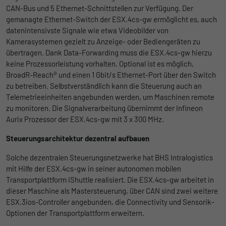
CAN-Bus und 5 Ethernet-Schnittstellen zur Verfügung. Der
Anbieter
Google
gemanagte Ethernet-Switch der ESX.4cs-gw ermöglicht es, auch
Name
lidc
datenintensivste Signale wie etwa Videobilder von
Laufzeit
1 Tag
Kamerasystemen gezielt zu Anzeige- oder Bediengeräten zu
Anbieter
LinkedIn
übertragen. Dank Data-Forwarding muss die ESX.4cs-gw hierzu
Registriert eine eindeutige ID, die
keine Prozessorleistung vorhalten. Optional ist es möglich,
Laufzeit
verwendet wird, um statistische Daten
1 Tag
Zweck
BroadR-Reach® und einen 1 Gbit/s Ethernet-Port über den Switch
dazu, wie der Besucher die Website nutzt,
zu betreiben. Selbstverständlich kann die Steuerung auch an
Wird für die Datenweiterleitung von einem
zu generieren.
Zweck
Telemetrieeinheiten angebunden werden, um Maschinen remote
Server an einen anderen verwendet.
zu monitoren. Die Signalverarbeitung übernimmt der Infineon
Aurix Prozessor der ESX.4cs-gw mit 3 x 300 MHz.
Name
_gat_UA-139898258-1
Name
bcookie
Steuerungsarchitektur dezentral aufbauen
Anbieter
Google
Anbieter
LinkedIn
Solche dezentralen Steuerungsnetzwerke hat BHS Intralogistics
Laufzeit
1 Tag
mit Hilfe der ESX.4cs-gw in seiner autonomen mobilen
Laufzeit
2 Jahre
Transportplattform iShuttle realisiert. Die ESX.4cs-gw arbeitet in
Google Analytics nimmt sich diesen Cookie
dieser Maschine als Mastersteuerung, über CAN sind zwei weitere
Browser-ID-Cookie zur eindeutigen
zur Hilfe, um die Anforderungsrate zu
ESX.3ios-Controller angebunden, die Connectivity und Sensorik-
Zweck
Identifizierung von Geräten, die auf
Zweck
drosseln und die Datenerfassung auf
Optionen der Transportplattform erweitern.
LinkedIn-Dienste zugreifen.
Websites mit hohem Datenverkehr zu