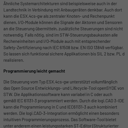
begrenzen.
Ähnliche Systemarchitekturen sind beispielsweise auch in der
Landtechnik in Verbindung mit Anbaugeräten denkbar. Auch dort
kann die ESX.4cs-gw als zentraler Knoten- und Rechenpunkt
Name
_pk_id
dienen, I/O-Module können die Signale der Aktoren und Sensoren
an die Steuerung übermitteln, zusätzliche Steuerungen sind nicht
Anbieter
Matomo
notwendig. Falls nötig, sind im STW-Steuerungsbaukasten alle
Recheneinheiten und I/O-Module auch mit entsprechender
Laufzeit
1 Jahr und 1 Monat
Safety-Zertifizierung nach IEC 61508 bzw. EN ISO 13849 verfügbar.
So lassen sich funktional sichere Applikationen bis SIL 2 bzw. PL d
Matomo setzt dieses Cookie, um eine
Zweck
realisieren.
eindeutige Benutzer-ID zu speichern.
Programmierung leicht gemacht
Name
_pk_ses
Die Steuerung vom Typ ESX.4cs-gw unterstützt vollumfänglich
das Open Source Entwicklungs- und Lifecycle-Tool openSYDE von
Anbieter
Matomo
STW. Die Applikationssoftware kann variabel in C oder auch
gemäß IEC 61131-3 programmiert werden. Durch die logi.CAD 3-IDE
Laufzeit
1 Stunde
kann die Programmierung in C und IEC61131-3 auch kombiniert
werden. Die logi.CAD-3-Integration ermöglicht einen besonders
Matomo setzt dieses Cookie, um eine
intuitiven Programmierungsprozess. Das Software-Tool bietet
eindeutige Sitzungs-ID zu speichern, mit
unter anderem einen leistungsstarken ST-Editor (Strukturierter
Zweck