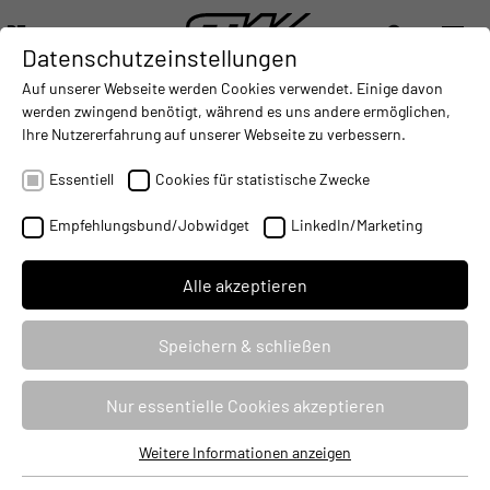
DE
Datenschutzeinstellungen
DIGITALISIERUNG
- CONNECTING THE WORLD OF MOBILE MACHINES
AUTOMATISIERUNG
- IMPROVING MOBILE MACHINES O
INTEGRATION
- SUPPORTI
Auf unserer Webseite werden Cookies verwendet. Einige davon
DEUTSCH (DE)
werden zwingend benötigt, während es uns andere ermöglichen,
ENGLISH (EN)
Ihre Nutzererfahrung auf unserer Webseite zu verbessern.
Security-Update schützt ESX.4ct vor
中文 (ZH)
Manipulation
Essentiell
Cookies für statistische Zwecke
19.09.2024
Empfehlungsbund/Jobwidget
LinkedIn/Marketing
Alle akzeptieren
Speichern & schließen
Nur essentielle Cookies akzeptieren
Weitere Informationen anzeigen
Essentiell