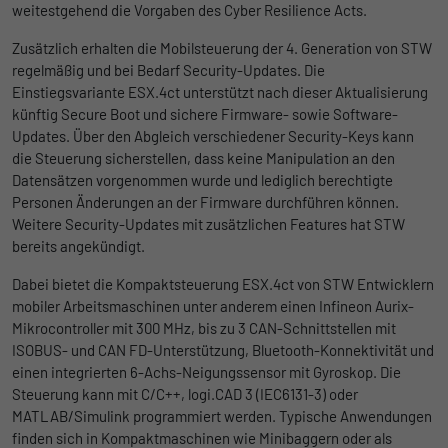
Ohne diese Einbindung können die Jobangebote nicht
weitestgehend die Vorgaben des Cyber Resilience Acts.
Registriert eine eindeutige ID, die
dargestellt werden.
verwendet wird, um statistische Daten
Zusätzlich erhalten die Mobilsteuerung der 4. Generation von STW
Zweck
dazu, wie der Besucher die Website nutzt,
regelmäßig und bei Bedarf Security-Updates. Die
Name
Cookie-Informationen anzeigen
_bms_session
zu generieren.
Einstiegsvariante ESX.4ct unterstützt nach dieser Aktualisierung
Anbieter
Empfehlungsbund
künftig Secure Boot und sichere Firmware- sowie Software-
LinkedIn/Marketing
Updates. Über den Abgleich verschiedener Security-Keys kann
Name
_gat
Das LinkedIn Insight Tag wird verwendet, um Besuche und
Laufzeit
1 Jahr
die Steuerung sicherstellen, dass keine Manipulation an den
Aktionen auf unserer Website nachzuverfolgen. Die Daten
Datensätzen vorgenommen wurde und lediglich berechtigte
Anbieter
Google
helfen uns, die Wirksamkeit von Werbekampagnen zu messen
Wird von Empfehlungsbund.de gesetzt, um
Personen Änderungen an der Firmware durchführen können.
und interessenbasierte Werbung auf LinkedIn anzuzeigen.
Zweck
die Session des Besuchers für Bewerbungs-
Weitere Security-Updates mit zusätzlichen Features hat STW
Laufzeit
1 Tag
und Empfehlungsfunktionen zu speichern.
bereits angekündigt.
Name
Cookie-Informationen anzeigen
li_gc
Google Analytics nimmt sich diesen Cookie
Dabei bietet die Kompaktsteuerung ESX.4ct von STW Entwicklern
zur Hilfe, um die Anforderungsrate zu
Anbieter
LinkedIn
mobiler Arbeitsmaschinen unter anderem einen Infineon Aurix-
Zweck
drosseln und die Datenerfassung auf
Mikrocontroller mit 300 MHz, bis zu 3 CAN-Schnittstellen mit
Laufzeit
Websites mit hohem Datenverkehr zu
6 Monate
ISOBUS- und CAN FD-Unterstützung, Bluetooth-Konnektivität und
begrenzen.
einen integrierten 6-Achs-Neigungssensor mit Gyroskop. Die
Speichert die Zustimmung der Besucher zur
Steuerung kann mit C/C++, logi.CAD 3 (IEC6131-3) oder
Zweck
Verwendung von Cookies für nicht
MATLAB/Simulink programmiert werden. Typische Anwendungen
Name
_gid
wesentliche Zwecke.
finden sich in Kompaktmaschinen wie Minibaggern oder als