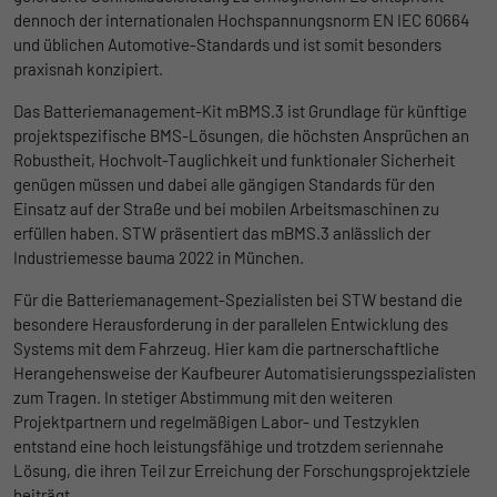
dennoch der internationalen Hochspannungsnorm EN IEC 60664
Anbieter
Google
und üblichen Automotive-Standards und ist somit besonders
Name
lidc
praxisnah konzipiert.
Laufzeit
1 Tag
Anbieter
LinkedIn
Das Batteriemanagement-Kit mBMS.3 ist Grundlage für künftige
Registriert eine eindeutige ID, die
projektspezifische BMS-Lösungen, die höchsten Ansprüchen an
Laufzeit
verwendet wird, um statistische Daten
1 Tag
Zweck
Robustheit, Hochvolt-Tauglichkeit und funktionaler Sicherheit
dazu, wie der Besucher die Website nutzt,
genügen müssen und dabei alle gängigen Standards für den
Wird für die Datenweiterleitung von einem
zu generieren.
Zweck
Einsatz auf der Straße und bei mobilen Arbeitsmaschinen zu
Server an einen anderen verwendet.
erfüllen haben. STW präsentiert das mBMS.3 anlässlich der
Industriemesse bauma 2022 in München.
Name
_gat_UA-139898258-1
Name
bcookie
Für die Batteriemanagement-Spezialisten bei STW bestand die
Anbieter
Google
besondere Herausforderung in der parallelen Entwicklung des
Anbieter
LinkedIn
Systems mit dem Fahrzeug. Hier kam die partnerschaftliche
Laufzeit
1 Tag
Herangehensweise der Kaufbeurer Automatisierungsspezialisten
Laufzeit
2 Jahre
zum Tragen. In stetiger Abstimmung mit den weiteren
Google Analytics nimmt sich diesen Cookie
Projektpartnern und regelmäßigen Labor- und Testzyklen
Browser-ID-Cookie zur eindeutigen
zur Hilfe, um die Anforderungsrate zu
entstand eine hoch leistungsfähige und trotzdem seriennahe
Zweck
Identifizierung von Geräten, die auf
Zweck
drosseln und die Datenerfassung auf
Lösung, die ihren Teil zur Erreichung der Forschungsprojektziele
LinkedIn-Dienste zugreifen.
Websites mit hohem Datenverkehr zu
beiträgt.