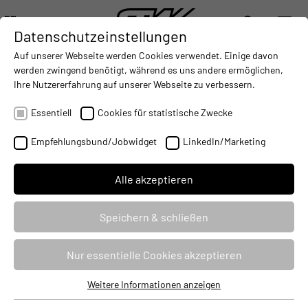
DE
Datenschutzeinstellungen
DIGITALISIERUNG
- CONNECTING THE WORLD OF MOBILE MACHINES
AUTOMATISIERUNG
- IMPROVING MOBILE MACHINES O
INTEGRATION
- SUPPORTI
Auf unserer Webseite werden Cookies verwendet. Einige davon
DEUTSCH (DE)
werden zwingend benötigt, während es uns andere ermöglichen,
ENGLISH (EN)
Ihre Nutzererfahrung auf unserer Webseite zu verbessern.
STW beteiligt sich an Schnelllade-
中文 (ZH)
Forschungsprojekt
Essentiell
Cookies für statistische Zwecke
28.10.2022
Empfehlungsbund/Jobwidget
LinkedIn/Marketing
Alle akzeptieren
Speichern & schließen
Nur essentielle Cookies akzeptieren
Weitere Informationen anzeigen
Essentiell