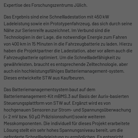
Ohne diese Einbindung können die Jobangebote nicht
Registriert eine eindeutige ID, die
Expertise des Forschungszentrums Jülich.
dargestellt werden.
verwendet wird, um statistische Daten
Zweck
Das Ergebnis sind eine Schnellladestation mit 450 kW
dazu, wie der Besucher die Website nutzt,
Name
Cookie-Informationen anzeigen
_bms_session
Ladeleistung sowie ein Prototypenfahrzeug, das sich durch seine
zu generieren.
Nähe zur Serienreife auszeichnet. Im Verbund sind die
Anbieter
Empfehlungsbund
Technologien in der Lage, die notwendige Energie zum Fahren
LinkedIn/Marketing
von 400 km in 15 Minuten in die Fahrzeugbatterie zu laden. Hierzu
Name
_gat
Das LinkedIn Insight Tag wird verwendet, um Besuche und
Laufzeit
1 Jahr
haben die Projektpartner die Ladestation, aber vor allem auch die
Aktionen auf unserer Website nachzuverfolgen. Die Daten
Fahrzeugbatterie optimiert. Um die Schnellladefähigkeit zu
Anbieter
Google
helfen uns, die Wirksamkeit von Werbekampagnen zu messen
Wird von Empfehlungsbund.de gesetzt, um
gewährleisten, braucht es entsprechende Zelltechnologie, aber
und interessenbasierte Werbung auf LinkedIn anzuzeigen.
Zweck
die Session des Besuchers für Bewerbungs-
auch ein hochleistungsfähiges Batteriemanagement-system.
Laufzeit
1 Tag
und Empfehlungsfunktionen zu speichern.
Dieses entwickelte STW aus Kaufbeuren.
Name
Cookie-Informationen anzeigen
li_gc
Google Analytics nimmt sich diesen Cookie
Das Batteriemanagementsystem baut auf dem
zur Hilfe, um die Anforderungsrate zu
Anbieter
LinkedIn
Batteriemanagement-Kit mBMS.3 auf Basis der Aurix-basierten
Zweck
drosseln und die Datenerfassung auf
Steuerungsplattform von STW auf. Ergänzt wird es von
Laufzeit
Websites mit hohem Datenverkehr zu
6 Monate
hochgenauen Sensoren zur Strom- und Spannungsüberwachung
begrenzen.
(< 2 mV bzw. 50 µΩ Präzisionsshunt) sowie weiteren
Speichert die Zustimmung der Besucher zur
Messkomponenten. Die individuell für dieses Projekt erarbeitete
Zweck
Verwendung von Cookies für nicht
Lösung stellt ein sehr hohes Spannungsniveau bereit, um die
Name
_gid
wesentliche Zwecke.
geforderte Schnellladeleistung zu ermöglichen. Es entspricht