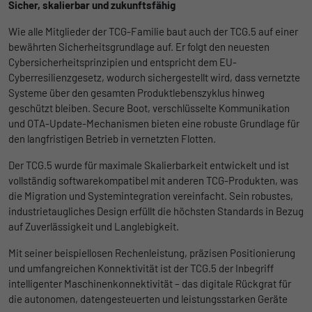
Sicher, skalierbar und zukunftsfähig
der Informationen darüber gesammelt
werden, wie die Benutzer die Website
Wie alle Mitglieder der TCG-Familie baut auch der TCG.5 auf einer
bewährten Sicherheitsgrundlage auf. Er folgt den neuesten
Cybersicherheitsprinzipien und entspricht dem EU-
Cyberresilienzgesetz, wodurch sichergestellt wird, dass vernetzte
Systeme über den gesamten Produktlebenszyklus hinweg
geschützt bleiben. Secure Boot, verschlüsselte Kommunikation
und OTA-Update-Mechanismen bieten eine robuste Grundlage für
den langfristigen Betrieb in vernetzten Flotten.
Der TCG.5 wurde für maximale Skalierbarkeit entwickelt und ist
vollständig softwarekompatibel mit anderen TCG-Produkten, was
die Migration und Systemintegration vereinfacht. Sein robustes,
industrietaugliches Design erfüllt die höchsten Standards in Bezug
auf Zuverlässigkeit und Langlebigkeit.
Mit seiner beispiellosen Rechenleistung, präzisen Positionierung
und umfangreichen Konnektivität ist der TCG.5 der Inbegriff
intelligenter Maschinenkonnektivität – das digitale Rückgrat für
die autonomen, datengesteuerten und leistungsstarken Geräte