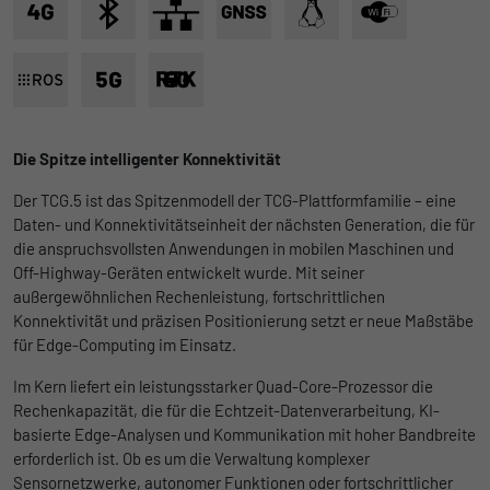
Ohne diese Einbindung können die Jobangebote nicht
Registriert eine eindeutige ID, die
dargestellt werden.
verwendet wird, um statistische Daten
Zweck
dazu, wie der Besucher die Website nutzt,
Name
Cookie-Informationen anzeigen
_bms_session
zu generieren.
Anbieter
Empfehlungsbund
LinkedIn/Marketing
Name
_gat
Die Spitze intelligenter Konnektivität
Das LinkedIn Insight Tag wird verwendet, um Besuche und
Laufzeit
1 Jahr
Aktionen auf unserer Website nachzuverfolgen. Die Daten
Der TCG.5 ist das Spitzenmodell der TCG-Plattformfamilie – eine
Anbieter
Google
helfen uns, die Wirksamkeit von Werbekampagnen zu messen
Wird von Empfehlungsbund.de gesetzt, um
Daten- und Konnektivitätseinheit der nächsten Generation, die für
und interessenbasierte Werbung auf LinkedIn anzuzeigen.
Zweck
die Session des Besuchers für Bewerbungs-
die anspruchsvollsten Anwendungen in mobilen Maschinen und
Laufzeit
1 Tag
und Empfehlungsfunktionen zu speichern.
Off-Highway-Geräten entwickelt wurde. Mit seiner
Name
Cookie-Informationen anzeigen
li_gc
außergewöhnlichen Rechenleistung, fortschrittlichen
Google Analytics nimmt sich diesen Cookie
Konnektivität und präzisen Positionierung setzt er neue Maßstäbe
zur Hilfe, um die Anforderungsrate zu
Anbieter
LinkedIn
für Edge-Computing im Einsatz.
Zweck
drosseln und die Datenerfassung auf
Laufzeit
Websites mit hohem Datenverkehr zu
6 Monate
Im Kern liefert ein leistungsstarker Quad-Core-Prozessor die
begrenzen.
Rechenkapazität, die für die Echtzeit-Datenverarbeitung, KI-
Speichert die Zustimmung der Besucher zur
basierte Edge-Analysen und Kommunikation mit hoher Bandbreite
Zweck
Verwendung von Cookies für nicht
erforderlich ist. Ob es um die Verwaltung komplexer
Name
_gid
wesentliche Zwecke.
Sensornetzwerke, autonomer Funktionen oder fortschrittlicher