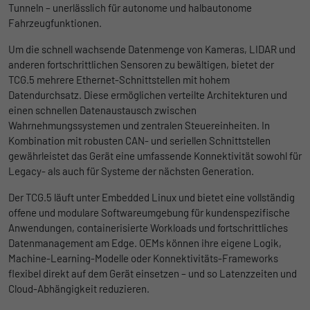
begrenzen.
Tunneln – unerlässlich für autonome und halbautonome
Fahrzeugfunktionen.
Name
_pk_id
Um die schnell wachsende Datenmenge von Kameras, LIDAR und
anderen fortschrittlichen Sensoren zu bewältigen, bietet der
Anbieter
Matomo
TCG.5 mehrere Ethernet-Schnittstellen mit hohem
Datendurchsatz. Diese ermöglichen verteilte Architekturen und
Laufzeit
1 Jahr und 1 Monat
einen schnellen Datenaustausch zwischen
Wahrnehmungssystemen und zentralen Steuereinheiten. In
Matomo setzt dieses Cookie, um eine
Kombination mit robusten CAN- und seriellen Schnittstellen
Zweck
eindeutige Benutzer-ID zu speichern.
gewährleistet das Gerät eine umfassende Konnektivität sowohl für
Legacy- als auch für Systeme der nächsten Generation.
Name
_pk_ses
Der TCG.5 läuft unter Embedded Linux und bietet eine vollständig
offene und modulare Softwareumgebung für kundenspezifische
Anbieter
Matomo
Anwendungen, containerisierte Workloads und fortschrittliches
Datenmanagement am Edge. OEMs können ihre eigene Logik,
Laufzeit
1 Stunde
Machine-Learning-Modelle oder Konnektivitäts-Frameworks
flexibel direkt auf dem Gerät einsetzen – und so Latenzzeiten und
Matomo setzt dieses Cookie, um eine
Cloud-Abhängigkeit reduzieren.
eindeutige Sitzungs-ID zu speichern, mit
Zweck