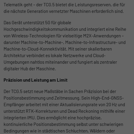
Telematik geht – der TCG.5 bietet die Leistungsreserven, die für
Anbieter
Google
die nächste Generation vernetzter Maschinen erforderlich sind.
Name
lidc
Laufzeit
1 Tag
Das Gerät unterstützt 5G für globale
Anbieter
LinkedIn
Hochgeschwindigkeitskommunikation und integriert eine Reihe
Registriert eine eindeutige ID, die
von Wireless-Technologien für vielseitige M2X-Anwendungen –
Laufzeit
verwendet wird, um statistische Daten
1 Tag
Zweck
darunter Machine-to-Machine-, Machine-to-Infrastructure- und
dazu, wie der Besucher die Website nutzt,
Machine-to-Cloud-Konnektivität. Mit seiner skalierbaren
Wird für die Datenweiterleitung von einem
zu generieren.
Zweck
Architektur verbindet es lokale Netzwerke und Cloud-
Server an einen anderen verwendet.
Umgebungen nahtlos miteinander und fungiert als zentraler
digitaler Hub der Maschine.
Name
_gat_UA-139898258-1
Name
bcookie
Präzision und Leistung am Limit
Anbieter
Google
Anbieter
LinkedIn
Der TCG.5 setzt neue Maßstäbe in Sachen Präzision bei der
Laufzeit
1 Tag
Positionsbestimmung und Zeitmessung. Sein High-End-GNSS-
Laufzeit
2 Jahre
Empfänger arbeitet mit einer Aktualisierungsrate von 20 Hz und
Google Analytics nimmt sich diesen Cookie
unterstützt RTK-Korrekturen und Dead Reckoning mithilfe einer
Browser-ID-Cookie zur eindeutigen
zur Hilfe, um die Anforderungsrate zu
integrierten IMU. Dies ermöglicht eine hochpräzise,
Zweck
Identifizierung von Geräten, die auf
Zweck
drosseln und die Datenerfassung auf
kontinuierliche Positionsbestimmung selbst unter schwierigen
LinkedIn-Dienste zugreifen.
Websites mit hohem Datenverkehr zu
Bedingungen wie in städtischen Schluchten, Wäldern oder