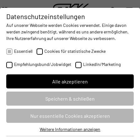
DE
Datenschutzeinstellungen
DIGITALISIERUNG
- CONNECTING THE WORLD OF MOBILE MACHINES
AUTOMATISIERUNG
- IMPROVING MOBILE MACHINES O
INTEGRATION
- SUPPORTI
Auf unserer Webseite werden Cookies verwendet. Einige davon
DEUTSCH (DE)
werden zwingend benötigt, während es uns andere ermöglichen,
ENGLISH (EN)
Ihre Nutzererfahrung auf unserer Webseite zu verbessern.
TCG.
5
- Die “Pinnacle”
中文 (ZH)
Essentiell
Cookies für statistische Zwecke
Plattform
Empfehlungsbund/Jobwidget
LinkedIn/Marketing
Alle akzeptieren
Speichern & schließen
Nur essentielle Cookies akzeptieren
Weitere Informationen anzeigen
Essentiell