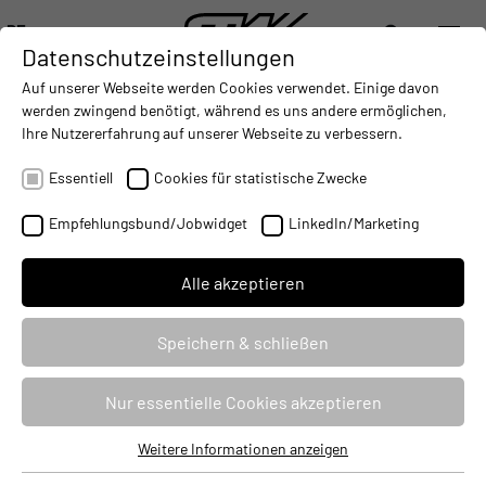
DE
Datenschutzeinstellungen
DIGITALISIERUNG
- CONNECTING THE WORLD OF MOBILE MACHINES
AUTOMATISIERUNG
- IMPROVING MOBILE MACHINES O
INTEGRATION
- SUPPORTI
Auf unserer Webseite werden Cookies verwendet. Einige davon
DEUTSCH (DE)
werden zwingend benötigt, während es uns andere ermöglichen,
ENGLISH (EN)
Ihre Nutzererfahrung auf unserer Webseite zu verbessern.
Auf einem guten Weg für eine
中文 (ZH)
nachhaltige E-Mobilität
Essentiell
Cookies für statistische Zwecke
25.04.2022
Empfehlungsbund/Jobwidget
LinkedIn/Marketing
Alle akzeptieren
Speichern & schließen
Nur essentielle Cookies akzeptieren
Weitere Informationen anzeigen
Essentiell