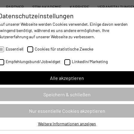
PARTNER
STW AKADEMIE
KARRIERE
VERANSTALTUNGE
Datenschutzeinstellungen
STW SYSTEMBAUKASTEN
PRODUKTE
DIENST
Auf unserer Webseite werden Cookies verwendet. Einige davon werden
zwingend benötigt, während es uns andere ermöglichen, Ihre
Nutzererfahrung auf unserer Webseite zu verbessern.
AUTOMATISIERUNG
- IMPROVING MOBILE MACHINES OPERATIONS
Essentiell
Cookies für statistische Zwecke
timiert
Empfehlungsbund/Jobwidget
LinkedIn/Marketing
nskapazitäten optimiert
Alle akzeptieren
Speichern & schließen
steigen ebenfalls kontinuierlich. Die steigenden
ge
Herstellungskosten werden von den Kunden jedoch nicht
ei
Nur essentielle Cookies akzeptieren
mitgetragen, insbesondere vor dem Hintergrund des immer
un
stärkeren globalen Wettbewerbs. Somit suchen OEM‘s nach
Weitere Informationen anzeigen
De
Essentiell
Möglichkeiten, ihre Kosten zu reduzieren, ohne an
0 