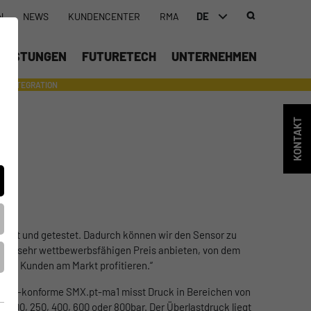
DE
N
NEWS
KUNDENCENTER
RMA
DEUTSCH (DE)
LEISTUNGEN
FUTURETECH
UNTERNEHMEN
ENGLISH (EN)
INTEGRATION
- SUPPORTING WITH INDIVIDUAL TOOLS AND SERVICES
中文 (ZH)
KONTAKT
prüft und getestet. Dadurch können wir den Sensor zu
nem sehr wettbewerbsfähigen Preis anbieten, von dem
sere Kunden am Markt profitieren.“
r CE-konforme SMX.pt-ma1 misst Druck in Bereichen von
bis 100, 250, 400, 600 oder 800bar. Der Überlastdruck liegt