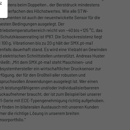
z
ndestens beim Doppelten , der Berstdruck mindestens
im Vierfachen des Höchstwertes. Wie alle STW-
mponenten ist auch der neuentwickelte Sensor für die
uesten Bedingungen ausgelegt. Der
triebstemperaturbereich reicht von −40 bis +125 °C, das
-Schutzklassenrating ist IP67. Die Schockresistenz liegt
i 100 g, Vibrationen bis zu 20 g hält der SMX.pt-ma1
enfalls dauerhaft stand. Es wird eine Vielzahl an Gewinden
d elektrischen Schnittstellen unterstützt. Andreas Huster
hließt: „Mit dem SMX.pt-ma1 steht Maschinen- und
bsystemhersteller ein wirtschaftlicher Drucksensor zur
rfügung, der für den Großteil aller robusten und
spruchsvollen Anwendungen ausgelegt ist. Wer einen
ch leistungsfähigeren und/oder individualisierbareren
uckaufnehmer braucht, der ist zum Beispiel bei unserer
1-Serie mit ECE-Typengenehmigung richtig aufgehoben.
r finden im bilateralen Austausch mit unseren Kunden
mer die richtige Lösung in unserem breiten
nsorportfolio.“