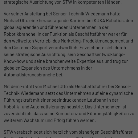
strategische Ausrichtung von STW in kompetenten Händen.
Ohne diese Einbindung können die Jobangebote nicht
Registriert eine eindeutige ID, die
dargestellt werden.
verwendet wird, um statistische Daten
Vor seiner Anstellung bei Sensor-Technik Wiedemann hatte
Zweck
dazu, wie der Besucher die Website nutzt,
Michael Otto eine herausragende Karriere bei KUKA Robotics, dem
Name
Cookie-Informationen anzeigen
_bms_session
zu generieren.
global agierenden und führenden Unternehmen in der
Robotikbranche. In der Funktion als Geschäftsführer war er für
Anbieter
Empfehlungsbund
LinkedIn/Marketing
den weltweiten Vertrieb, das Marketing, Produktmanagement und
Name
_gat
Das LinkedIn Insight Tag wird verwendet, um Besuche und
den Customer Support verantwortlich. Er zeichnete sich durch
Laufzeit
1 Jahr
Aktionen auf unserer Website nachzuverfolgen. Die Daten
seine strategische Ausrichtung, sein Geschäftsentwicklungs-
Anbieter
Google
helfen uns, die Wirksamkeit von Werbekampagnen zu messen
Know-how und seine branchenweite Expertise aus und trug zur
Wird von Empfehlungsbund.de gesetzt, um
und interessenbasierte Werbung auf LinkedIn anzuzeigen.
globalen Expansion des Unternehmens in der
Zweck
die Session des Besuchers für Bewerbungs-
Laufzeit
1 Tag
Automatisierungsbranche bei.
und Empfehlungsfunktionen zu speichern.
Name
Cookie-Informationen anzeigen
li_gc
Google Analytics nimmt sich diesen Cookie
Mit dem Eintritt von Michael Otto als Geschäftsführer bei Sensor-
zur Hilfe, um die Anforderungsrate zu
Anbieter
LinkedIn
Technik Wiedemann setzt das Unternehmen auf eine dynamische
Zweck
drosseln und die Datenerfassung auf
Führungskraft mit einer beeindruckenden Laufbahn in der
Laufzeit
Websites mit hohem Datenverkehr zu
6 Monate
Robotik- und Automatisierungsindustrie. Das Unternehmen ist
begrenzen.
zuversichtlich, dass seine Kompetenz und Führungsfähigkeiten zu
Speichert die Zustimmung der Besucher zur
weiterem Wachstum und Erfolg führen werden.
Zweck
Verwendung von Cookies für nicht
Name
_gid
wesentliche Zwecke.
STW verabschiedet sich herzlich vom bisherigen Geschäftsführer