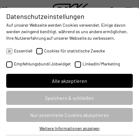
DE
Datenschutzeinstellungen
DIGITALISIERUNG
- CONNECTING THE WORLD OF MOBILE MACHINES
AUTOMATISIERUNG
- IMPROVING MOBILE MACHINES O
INTEGRATION
- SUPPORTI
Auf unserer Webseite werden Cookies verwendet. Einige davon
DEUTSCH (DE)
werden zwingend benötigt, während es uns andere ermöglichen,
ENGLISH (EN)
Ihre Nutzererfahrung auf unserer Webseite zu verbessern.
Michael Otto wird neuer
中文 (ZH)
Geschäftsführer von Sensor-Technik
Essentiell
Cookies für statistische Zwecke
Wiedemann
Empfehlungsbund/Jobwidget
LinkedIn/Marketing
21.09.2023
Alle akzeptieren
Speichern & schließen
Nur essentielle Cookies akzeptieren
Weitere Informationen anzeigen
Essentiell