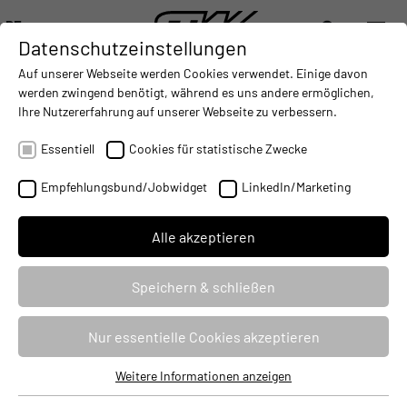
DE
Datenschutzeinstellungen
DIGITALISIERUNG
- CONNECTING THE WORLD OF MOBILE MACHINES
AUTOMATISIERUNG
- IMPROVING MOBILE MACHINES O
INTEGRATION
- SUPPORTI
Auf unserer Webseite werden Cookies verwendet. Einige davon
DEUTSCH (DE)
werden zwingend benötigt, während es uns andere ermöglichen,
ENGLISH (EN)
Ihre Nutzererfahrung auf unserer Webseite zu verbessern.
SEMINAR MOBILTRON 2014
中文 (ZH)
Essentiell
Cookies für statistische Zwecke
29.07.2014
Empfehlungsbund/Jobwidget
LinkedIn/Marketing
Alle akzeptieren
Speichern & schließen
Nur essentielle Cookies akzeptieren
Weitere Informationen anzeigen
Essentiell