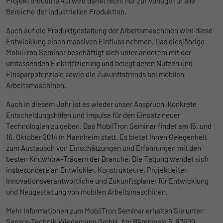
Projekt Industrie 4.0 wird damit nicht nur zur Vorlage für alle
Ohne diese Einbindung können die Jobangebote nicht
Registriert eine eindeutige ID, die
Bereiche der industriellen Produktion.
dargestellt werden.
verwendet wird, um statistische Daten
Zweck
dazu, wie der Besucher die Website nutzt,
Auch auf die Produktgestaltung der Arbeitsmaschinen wird diese
Name
Cookie-Informationen anzeigen
_bms_session
zu generieren.
Entwicklung einen massiven Einfluss nehmen. Das diesjährige
MobilTron Seminar beschäftigt sich unter anderem mit der
Anbieter
Empfehlungsbund
LinkedIn/Marketing
umfassenden Elektrifizierung und belegt deren Nutzen und
Name
_gat
Einsparpotenziale sowie die Zukunftstrends bei mobilen
Das LinkedIn Insight Tag wird verwendet, um Besuche und
Laufzeit
1 Jahr
Arbeitsmaschinen.
Aktionen auf unserer Website nachzuverfolgen. Die Daten
Anbieter
Google
helfen uns, die Wirksamkeit von Werbekampagnen zu messen
Wird von Empfehlungsbund.de gesetzt, um
Auch in diesem Jahr ist es wieder unser Anspruch, konkrete
und interessenbasierte Werbung auf LinkedIn anzuzeigen.
Zweck
die Session des Besuchers für Bewerbungs-
Entscheidungshilfen und Impulse für den Einsatz neuer
Laufzeit
1 Tag
und Empfehlungsfunktionen zu speichern.
Technologien zu geben. Das MobilTron Seminar findet am 15. und
Name
Cookie-Informationen anzeigen
li_gc
Google Analytics nimmt sich diesen Cookie
16. Oktober 2014 in Mannheim statt. Es bietet Ihnen Gelegenheit
zur Hilfe, um die Anforderungsrate zu
zum Austausch von Einschätzungen und Erfahrungen mit den
Anbieter
LinkedIn
Zweck
drosseln und die Datenerfassung auf
besten Knowhow-Trägern der Branche. Die Tagung wendet sich
Laufzeit
Websites mit hohem Datenverkehr zu
6 Monate
insbesondere an Entwickler, Konstrukteure, Projektleiter,
begrenzen.
Innovationsverantwortliche und Zukunftsplaner für Entwicklung
Speichert die Zustimmung der Besucher zur
und Neugestaltung von mobilen Arbeitsmaschinen.
Zweck
Verwendung von Cookies für nicht
Mehr Informationen zum MobilTron Seminar erhalten Sie unter:
Name
_gid
wesentliche Zwecke.
Sensor-Technik Wiedemann GmbH, Am Bärenwald 6, 87600