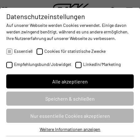
DE
Datenschutzeinstellungen
DIGITALISIERUNG
- CONNECTING THE WORLD OF MOBILE MACHINES
AUTOMATISIERUNG
- IMPROVING MOBILE MACHINES O
INTEGRATION
- SUPPORTI
Auf unserer Webseite werden Cookies verwendet. Einige davon
DEUTSCH (DE)
werden zwingend benötigt, während es uns andere ermöglichen,
ENGLISH (EN)
Ihre Nutzererfahrung auf unserer Webseite zu verbessern.
STW auf der Sensor+Test 2026:
中文 (ZH)
Umfassendes Sensorikportfolio für
Essentiell
Cookies für statistische Zwecke
anspruchsvolle
Empfehlungsbund/Jobwidget
LinkedIn/Marketing
Automatisierungsanwendungen
19.05.2026
Alle akzeptieren
Speichern & schließen
Nur essentielle Cookies akzeptieren
Weitere Informationen anzeigen
Essentiell