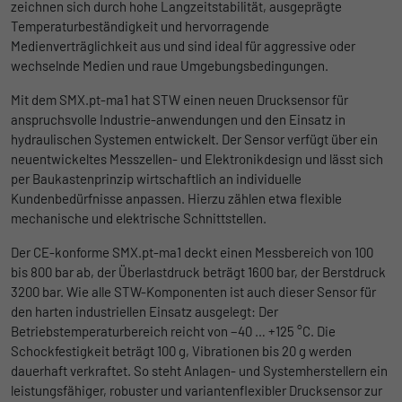
zeichnen sich durch hohe Langzeitstabilität, ausgeprägte
Anbieter
Google
Temperaturbeständigkeit und hervorragende
Name
lidc
Medienverträglichkeit aus und sind ideal für aggressive oder
Laufzeit
1 Tag
wechselnde Medien und raue Umgebungsbedingungen.
Anbieter
LinkedIn
Registriert eine eindeutige ID, die
Mit dem SMX.pt-ma1 hat STW einen neuen Drucksensor für
Laufzeit
verwendet wird, um statistische Daten
1 Tag
anspruchsvolle Industrie-anwendungen und den Einsatz in
Zweck
dazu, wie der Besucher die Website nutzt,
hydraulischen Systemen entwickelt. Der Sensor verfügt über ein
Wird für die Datenweiterleitung von einem
zu generieren.
neuentwickeltes Messzellen- und Elektronikdesign und lässt sich
Zweck
Server an einen anderen verwendet.
per Baukastenprinzip wirtschaftlich an individuelle
Kundenbedürfnisse anpassen. Hierzu zählen etwa flexible
Name
_gat_UA-139898258-1
mechanische und elektrische Schnittstellen.
Name
bcookie
Anbieter
Google
Der CE-konforme SMX.pt-ma1 deckt einen Messbereich von 100
Anbieter
LinkedIn
bis 800 bar ab, der Überlastdruck beträgt 1600 bar, der Berstdruck
Laufzeit
1 Tag
3200 bar. Wie alle STW-Komponenten ist auch dieser Sensor für
Laufzeit
2 Jahre
den harten industriellen Einsatz ausgelegt: Der
Google Analytics nimmt sich diesen Cookie
Betriebstemperaturbereich reicht von −40 … +125 °C. Die
Browser-ID-Cookie zur eindeutigen
zur Hilfe, um die Anforderungsrate zu
Schockfestigkeit beträgt 100 g, Vibrationen bis 20 g werden
Zweck
Identifizierung von Geräten, die auf
Zweck
drosseln und die Datenerfassung auf
dauerhaft verkraftet. So steht Anlagen- und Systemherstellern ein
LinkedIn-Dienste zugreifen.
Websites mit hohem Datenverkehr zu
leistungsfähiger, robuster und variantenflexibler Drucksensor zur