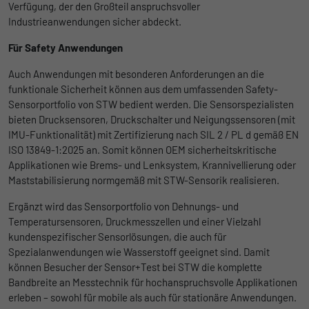
begrenzen.
Verfügung, der den Großteil anspruchsvoller
Industrieanwendungen sicher abdeckt.
Für Safety Anwendungen
Name
_pk_id
Auch Anwendungen mit besonderen Anforderungen an die
Anbieter
Matomo
funktionale Sicherheit können aus dem umfassenden Safety-
Sensorportfolio von STW bedient werden. Die Sensorspezialisten
Laufzeit
1 Jahr und 1 Monat
bieten Drucksensoren, Druckschalter und Neigungssensoren (mit
IMU-Funktionalität) mit Zertifizierung nach SIL 2 / PL d gemäß EN
Matomo setzt dieses Cookie, um eine
Zweck
ISO 13849-1:2025 an. Somit können OEM sicherheitskritische
eindeutige Benutzer-ID zu speichern.
Applikationen wie Brems- und Lenksystem, Krannivellierung oder
Maststabilisierung normgemäß mit STW-Sensorik realisieren.
Name
_pk_ses
Ergänzt wird das Sensorportfolio von Dehnungs- und
Temperatursensoren, Druckmesszellen und einer Vielzahl
Anbieter
Matomo
kundenspezifischer Sensorlösungen, die auch für
Spezialanwendungen wie Wasserstoff geeignet sind. Damit
Laufzeit
1 Stunde
können Besucher der Sensor+Test bei STW die komplette
Bandbreite an Messtechnik für hochanspruchsvolle Applikationen
Matomo setzt dieses Cookie, um eine
erleben – sowohl für mobile als auch für stationäre Anwendungen.
eindeutige Sitzungs-ID zu speichern, mit
Zweck