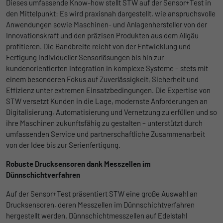
Dieses umfassende Know-how stellt STW auf der Sensor+Test in
Ohne diese Einbindung können die Jobangebote nicht
Registriert eine eindeutige ID, die
den Mittelpunkt: Es wird praxisnah dargestellt, wie anspruchsvolle
dargestellt werden.
verwendet wird, um statistische Daten
Zweck
Anwendungen sowie Maschinen- und Anlagenhersteller von der
dazu, wie der Besucher die Website nutzt,
Name
Cookie-Informationen anzeigen
_bms_session
Innovationskraft und den präzisen Produkten aus dem Allgäu
zu generieren.
profitieren. Die Bandbreite reicht von der Entwicklung und
Anbieter
Empfehlungsbund
Fertigung individueller Sensorlösungen bis hin zur
LinkedIn/Marketing
kundenorientierten Integration in komplexe Systeme – stets mit
Name
_gat
Das LinkedIn Insight Tag wird verwendet, um Besuche und
Laufzeit
1 Jahr
einem besonderen Fokus auf Zuverlässigkeit, Sicherheit und
Aktionen auf unserer Website nachzuverfolgen. Die Daten
Effizienz unter extremen Einsatzbedingungen. Die Expertise von
Anbieter
Google
helfen uns, die Wirksamkeit von Werbekampagnen zu messen
Wird von Empfehlungsbund.de gesetzt, um
STW versetzt Kunden in die Lage, modernste Anforderungen an
und interessenbasierte Werbung auf LinkedIn anzuzeigen.
Zweck
die Session des Besuchers für Bewerbungs-
Digitalisierung, Automatisierung und Vernetzung zu erfüllen und so
Laufzeit
1 Tag
und Empfehlungsfunktionen zu speichern.
ihre Maschinen zukunftsfähig zu gestalten – unterstützt durch
Name
Cookie-Informationen anzeigen
li_gc
umfassenden Service und partnerschaftliche Zusammenarbeit
Google Analytics nimmt sich diesen Cookie
von der Idee bis zur Serienfertigung.
zur Hilfe, um die Anforderungsrate zu
Anbieter
LinkedIn
Zweck
drosseln und die Datenerfassung auf
Robuste Drucksensoren dank Messzellen im
Laufzeit
Websites mit hohem Datenverkehr zu
6 Monate
Dünnschichtverfahren
begrenzen.
Speichert die Zustimmung der Besucher zur
Auf der Sensor+Test präsentiert STW eine große Auswahl an
Zweck
Verwendung von Cookies für nicht
Drucksensoren, deren Messzellen im Dünnschichtverfahren
Name
_gid
wesentliche Zwecke.
hergestellt werden. Dünnschichtmesszellen auf Edelstahl