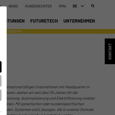
DE
N
NEWS
KUNDENCENTER
RMA
DEUTSCH (DE)
LEISTUNGEN
FUTURETECH
UNTERNEHMEN
ENGLISH (EN)
INTEGRATION
- SUPPORTING WITH INDIVIDUAL TOOLS AND SERVICES
中文 (ZH)
KONTAKT
s international tätiges Unternehmen mit Headquarter in
ufbeuren, stehen wir seit über 30 Jahren für die
gitalisierung, Automatisierung und Elektrifizierung mobiler
schinen. Mit generischen oder kundenspezifischen
odukten, Systemen und Lösungen, die in unserer Zentrale