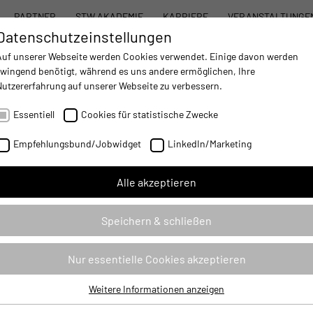
PARTNER
STW AKADEMIE
KARRIERE
VERANSTALTUNGE
Datenschutzeinstellungen
STW SYSTEMBAUKASTEN
PRODUKTE
DIENST
Auf unserer Webseite werden Cookies verwendet. Einige davon werden
zwingend benötigt, während es uns andere ermöglichen, Ihre
Nutzererfahrung auf unserer Webseite zu verbessern.
AUTOMATISIERUNG
- IMPROVING MOBILE MACHINES OPERATIONS
Essentiell
Cookies für statistische Zwecke
 CHEMNITZ
Empfehlungsbund/Jobwidget
LinkedIn/Marketing
ETRIEBSSTÄTTE IN CHEMNITZ
Alle akzeptieren
Speichern & schließen
u.a. die Voraussetzung für einen höheren Grad von Fahr- und
Al
Maschinenfunktionen im Bereich der mobilen Maschinen
Ka
Nur essentielle Cookies akzeptieren
bilden. In einem ersten Schritt erweitert STW deshalb ihr
Di
Portfolio um eine neue Generation von Inertialsensorik.
Ma
Weitere Informationen anzeigen
Essentiell
Diese erlaubt die Realisierung verschiedener
Pr