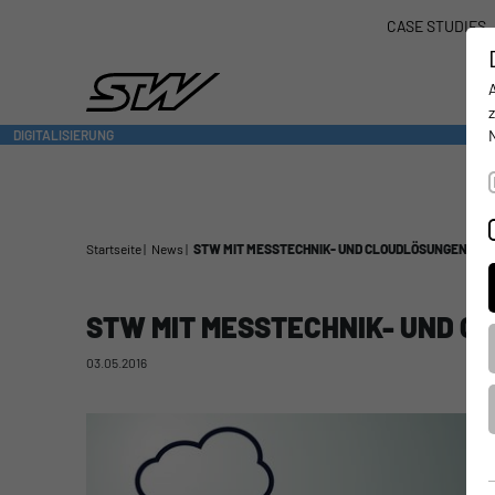
CASE STUDIES
DIGITALISIERUNG
- CONNECTING THE WORLD OF MOBILE MACHINES
Startseite
News
STW MIT MESSTECHNIK- UND CLOUDLÖSUNGEN AUF 
STW MIT MESSTECHNIK- UND C
03.05.2016