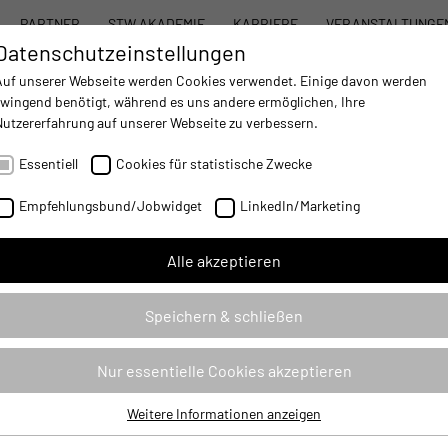
PARTNER
STW AKADEMIE
KARRIERE
VERANSTALTUNGE
Datenschutzeinstellungen
STW SYSTEMBAUKASTEN
PRODUKTE
DIENST
Auf unserer Webseite werden Cookies verwendet. Einige davon werden
zwingend benötigt, während es uns andere ermöglichen, Ihre
Nutzererfahrung auf unserer Webseite zu verbessern.
AUTOMATISIERUNG
- IMPROVING MOBILE MACHINES OPERATIONS
Essentiell
Cookies für statistische Zwecke
Empfehlungsbund/Jobwidget
LinkedIn/Marketing
DER SENSOR + TEST
Alle akzeptieren
LOUDLÖSUNGEN AUF DER SENSOR + TES
Speichern & schließen
Nur essentielle Cookies akzeptieren
In Nürnberg zeigt Sensor-Technik Wiedemann GmbH (STW)
de
vom 10. bis 12. Mai seine Messtechnik- und Cloudlösungen
fü
Weitere Informationen anzeigen
Essentiell
auf Stand 164 in Halle 5.
ve