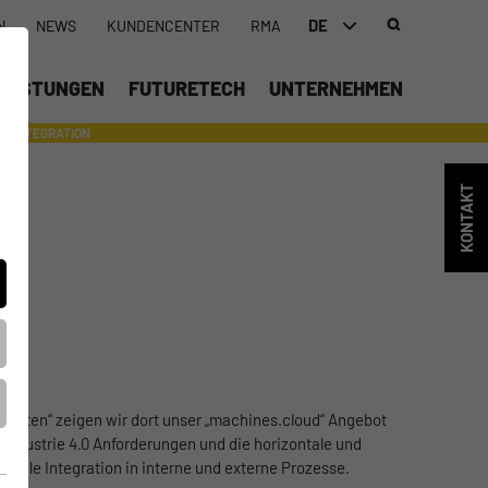
DE
N
NEWS
KUNDENCENTER
RMA
DEUTSCH (DE)
LEISTUNGEN
FUTURETECH
UNTERNEHMEN
ENGLISH (EN)
INTEGRATION
- SUPPORTING WITH INDIVIDUAL TOOLS AND SERVICES
中文 (ZH)
KONTAKT
T
r Daten“ zeigen wir dort unser „machines.cloud“ Angebot
r Industrie 4.0 Anforderungen und die horizontale und
rtikale Integration in interne und externe Prozesse.