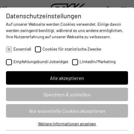
DE
Datenschutzeinstellungen
DIGITALISIERUNG
- CONNECTING THE WORLD OF MOBILE MACHINES
AUTOMATISIERUNG
- IMPROVING MOBILE MACHINES O
INTEGRATION
- SUPPORTI
Auf unserer Webseite werden Cookies verwendet. Einige davon
DEUTSCH (DE)
werden zwingend benötigt, während es uns andere ermöglichen,
ENGLISH (EN)
Ihre Nutzererfahrung auf unserer Webseite zu verbessern.
STW MIT NEUER NIEDERLASSUNG IN
中文 (ZH)
CHEMNITZ
Essentiell
Cookies für statistische Zwecke
05.02.2020
Empfehlungsbund/Jobwidget
LinkedIn/Marketing
Alle akzeptieren
Speichern & schließen
Nur essentielle Cookies akzeptieren
Weitere Informationen anzeigen
Essentiell