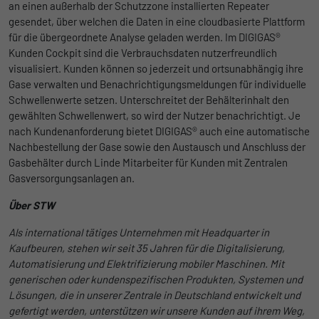
an einen außerhalb der Schutzzone installierten Repeater
Anbieter
Google
gesendet, über welchen die Daten in eine cloudbasierte Plattform
Name
lidc
für die übergeordnete Analyse geladen werden. Im DIGIGAS®
Laufzeit
1 Tag
Kunden Cockpit sind die Verbrauchsdaten nutzerfreundlich
Anbieter
LinkedIn
visualisiert. Kunden können so jederzeit und ortsunabhängig ihre
Registriert eine eindeutige ID, die
Gase verwalten und Benachrichtigungsmeldungen für individuelle
Laufzeit
verwendet wird, um statistische Daten
1 Tag
Schwellenwerte setzen. Unterschreitet der Behälterinhalt den
Zweck
dazu, wie der Besucher die Website nutzt,
gewählten Schwellenwert, so wird der Nutzer benachrichtigt. Je
Wird für die Datenweiterleitung von einem
zu generieren.
Zweck
nach Kundenanforderung bietet DIGIGAS® auch eine automatische
Server an einen anderen verwendet.
Nachbestellung der Gase sowie den Austausch und Anschluss der
Gasbehälter durch Linde Mitarbeiter für Kunden mit Zentralen
Name
_gat_UA-139898258-1
Gasversorgungsanlagen an.
Name
bcookie
Anbieter
Google
Über STW
Anbieter
LinkedIn
Laufzeit
1 Tag
Als international tätiges Unternehmen mit Headquarter in
Laufzeit
2 Jahre
Kaufbeuren, stehen wir seit 35 Jahren für die Digitalisierung,
Google Analytics nimmt sich diesen Cookie
Automatisierung und Elektrifizierung mobiler Maschinen. Mit
Browser-ID-Cookie zur eindeutigen
zur Hilfe, um die Anforderungsrate zu
generischen oder kundenspezifischen Produkten, Systemen und
Zweck
Identifizierung von Geräten, die auf
Zweck
drosseln und die Datenerfassung auf
Lösungen, die in unserer Zentrale in Deutschland entwickelt und
LinkedIn-Dienste zugreifen.
Websites mit hohem Datenverkehr zu
gefertigt werden, unterstützen wir unsere Kunden auf ihrem Weg,