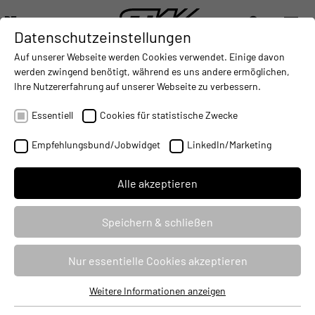
DE
Datenschutzeinstellungen
DIGITALISIERUNG
- CONNECTING THE WORLD OF MOBILE MACHINES
AUTOMATISIERUNG
- IMPROVING MOBILE MACHINES O
INTEGRATION
- SUPPORTI
Auf unserer Webseite werden Cookies verwendet. Einige davon
DEUTSCH (DE)
werden zwingend benötigt, während es uns andere ermöglichen,
ENGLISH (EN)
Ihre Nutzererfahrung auf unserer Webseite zu verbessern.
STW REALISIERT DRUCKSENSOR MIT
中文 (ZH)
LUFTSCHNITTSTELLE UND ATEX-
Essentiell
Cookies für statistische Zwecke
ZERTIFIZIERUNG FÜR DIE LINDE
Empfehlungsbund/Jobwidget
LinkedIn/Marketing
GMBH GASES DIVISION
28.10.2020
Alle akzeptieren
Speichern & schließen
Nur essentielle Cookies akzeptieren
Weitere Informationen anzeigen
Essentiell