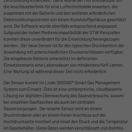
Ohne diese Einbindung können die Jobangebote nicht
Registriert eine eindeutige ID, die
die Anschlusstechnik für eine Luftschnittstelle erweitert, die
dargestellt werden.
verwendet wird, um statistische Daten
zusammen mit der Batterie und den weiteren erforderlichen
Zweck
dazu, wie der Besucher die Website nutzt,
Elektronikkomponenten von einem Kunststoffgehäuse geschützt
Name
Cookie-Informationen anzeigen
_bms_session
zu generieren.
wird. Die Software wurde ebenfalls entsprechend angepasst.
Aufgrund der hohen Medienkompatibilität der STW Messzellen
Anbieter
Empfehlungsbund
LinkedIn/Marketing
konnten diese unverändert für die Entwicklung herangezogen
Name
_gat
Das LinkedIn Insight Tag wird verwendet, um Besuche und
werden. Der neue Sensor ist für den typischen Druckbereich der
Laufzeit
1 Jahr
Aktionen auf unserer Website nachzuverfolgen. Die Daten
Anwendung mit unterschiedlichen Druckanschlüssen verfügbar.
Anbieter
Google
helfen uns, die Wirksamkeit von Werbekampagnen zu messen
Die eingebaute Batterie unterstützt im definierten
Wird von Empfehlungsbund.de gesetzt, um
und interessenbasierte Werbung auf LinkedIn anzuzeigen.
Einsatzszenario eine Lebensdauer von mindestens fünf Jahren.
Zweck
die Session des Besuchers für Bewerbungs-
Laufzeit
1 Tag
Eine Wartung ist während dieser Zeit nicht erforderlich.
und Empfehlungsfunktionen zu speichern.
Name
Cookie-Informationen anzeigen
li_gc
Google Analytics nimmt sich diesen Cookie
Der Sensor kommt im Linde DIGIGAS® Smart Gas Management
zur Hilfe, um die Anforderungsrate zu
Anbieter
LinkedIn
System zum Einsatz. Dies ist eine umfangreiche, cloudbasierte
Zweck
drosseln und die Datenerfassung auf
Lösung zur digitalen Überwachung des Gaseverbrauchs, sowohl
Laufzeit
Websites mit hohem Datenverkehr zu
6 Monate
bei einzelnen Gasflaschen als auch bei zentralen
begrenzen.
Gasversorgungen. Der smarte Sensor wird an einem
Speichert die Zustimmung der Besucher zur
Druckminderer oder an einem freien Anschluss auf der
Zweck
Verwendung von Cookies für nicht
Hochdruckseite montiert und misst den Druck und die Temperatur
Name
_gid
wesentliche Zwecke.
im Gasebehälter. Diese Daten werden verschlüsselt und drahtlos