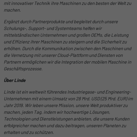
begrenzen.
mit innovativer Technik ihre Maschinen zu den besten der Welt zu
machen.
Ergänzt durch Partnerprodukte und begleitet durch unsere
Name
_pk_id
Schulungs-, Support- und Systemteams helfen wir
Anbieter
Matomo
mittelständischen Unternehmen und großen OEMs, die Leistung
und Effizienz ihrer Maschinen zu steigern und die Sicherheit zu
Laufzeit
1 Jahr und 1 Monat
erhöhen. Durch die Kommunikation zwischen den Maschinen und
die Vernetzung mit unserer Cloud-Plattform und Diensten von
Matomo setzt dieses Cookie, um eine
Partnern ermöglichen wir die Integration der mobilen Maschine in
Zweck
eindeutige Benutzer-ID zu speichern.
Geschäftsprozesse.
Über Linde
Name
_pk_ses
Linde ist ein weltweit führendes Industriegase- und Engineering-
Unternehmen mit einem Umsatz von 28 Mrd. USD (25 Mrd. EUR) im
Anbieter
Matomo
Jahr 2019. Wir leben unsere Mission, unsere Welt produktiver zu
machen, jeden Tag, indem wir hochwertige Lösungen,
Laufzeit
1 Stunde
Technologien und Dienstleistungen anbieten, die unsere Kunden
erfolgreicher machen und dazu beitragen, unseren Planeten zu
Matomo setzt dieses Cookie, um eine
erhalten und zu schützen.
eindeutige Sitzungs-ID zu speichern, mit
Zweck