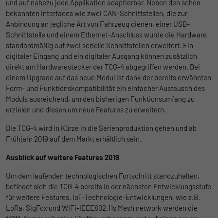
und auf nahezu jede Applikation adaptierbar. Neben den schon
begrenzen.
bekannten Interfaces wie zwei CAN-Schnittstellen, die zur
Anbindung an jegliche Art von Fahrzeug dienen, einer USB-
Name
_pk_id
Schnittstelle und einem Ethernet-Anschluss wurde die Hardware
standardmäßig auf zwei serielle Schnittstellen erweitert. Ein
Anbieter
Matomo
digitaler Eingang und ein digitaler Ausgang können zusätzlich
direkt am Hardwarestecker der TCG-4 abgegriffen werden. Bei
Laufzeit
1 Jahr und 1 Monat
einem Upgrade auf das neue Modul ist dank der bereits erwähnten
Form- und Funktionskompatibilität ein einfacher Austausch des
Matomo setzt dieses Cookie, um eine
Moduls ausreichend, um den bisherigen Funktionsumfang zu
Zweck
eindeutige Benutzer-ID zu speichern.
erzielen und diesen um neue Features zu erweitern.
Die TCG-4 wird in Kürze in die Serienproduktion gehen und ab
Frühjahr 2019 auf dem Markt erhältlich sein.
Name
_pk_ses
Ausblick auf weitere Features 2019
Anbieter
Matomo
Um dem laufenden technologischen Fortschritt standzuhalten,
Laufzeit
1 Stunde
befindet sich die TCG-4 bereits in der nächsten Entwicklungsstufe
für weitere Features. IoT-Technologie-Entwicklungen, wie z.B.
Matomo setzt dieses Cookie, um eine
LoRa, SigFox und WiFi-IEEE802.11s Mesh network werden die
eindeutige Sitzungs-ID zu speichern, mit
Zweck