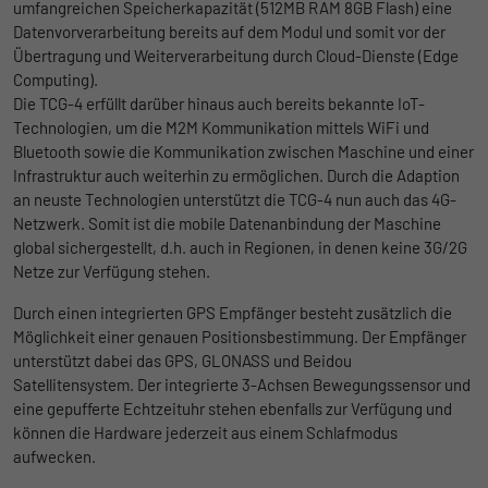
umfangreichen Speicherkapazität (512MB RAM 8GB Flash) eine
Ohne diese Einbindung können die Jobangebote nicht
Registriert eine eindeutige ID, die
Datenvorverarbeitung bereits auf dem Modul und somit vor der
dargestellt werden.
verwendet wird, um statistische Daten
Zweck
Übertragung und Weiterverarbeitung durch Cloud-Dienste (Edge
dazu, wie der Besucher die Website nutzt,
Name
Cookie-Informationen anzeigen
_bms_session
Computing).
zu generieren.
Die TCG-4 erfüllt darüber hinaus auch bereits bekannte IoT-
Anbieter
Empfehlungsbund
Technologien, um die M2M Kommunikation mittels WiFi und
LinkedIn/Marketing
Bluetooth sowie die Kommunikation zwischen Maschine und einer
Name
_gat
Das LinkedIn Insight Tag wird verwendet, um Besuche und
Laufzeit
1 Jahr
Infrastruktur auch weiterhin zu ermöglichen. Durch die Adaption
Aktionen auf unserer Website nachzuverfolgen. Die Daten
an neuste Technologien unterstützt die TCG-4 nun auch das 4G-
Anbieter
Google
helfen uns, die Wirksamkeit von Werbekampagnen zu messen
Wird von Empfehlungsbund.de gesetzt, um
Netzwerk. Somit ist die mobile Datenanbindung der Maschine
und interessenbasierte Werbung auf LinkedIn anzuzeigen.
Zweck
die Session des Besuchers für Bewerbungs-
global sichergestellt, d.h. auch in Regionen, in denen keine 3G/2G
Laufzeit
1 Tag
und Empfehlungsfunktionen zu speichern.
Netze zur Verfügung stehen.
Name
Cookie-Informationen anzeigen
li_gc
Google Analytics nimmt sich diesen Cookie
Durch einen integrierten GPS Empfänger besteht zusätzlich die
zur Hilfe, um die Anforderungsrate zu
Anbieter
LinkedIn
Möglichkeit einer genauen Positionsbestimmung. Der Empfänger
Zweck
drosseln und die Datenerfassung auf
unterstützt dabei das GPS, GLONASS und Beidou
Laufzeit
Websites mit hohem Datenverkehr zu
6 Monate
Satellitensystem. Der integrierte 3-Achsen Bewegungssensor und
begrenzen.
eine gepufferte Echtzeituhr stehen ebenfalls zur Verfügung und
Speichert die Zustimmung der Besucher zur
können die Hardware jederzeit aus einem Schlafmodus
Zweck
Verwendung von Cookies für nicht
aufwecken.
Name
_gid
wesentliche Zwecke.