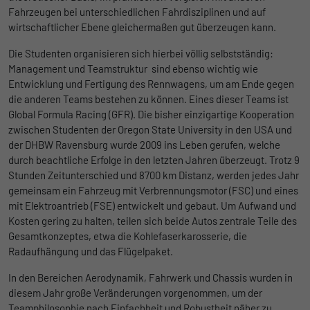
Ohne diese Einbindung können die Jobangebote nicht
Registriert eine eindeutige ID, die
Fahrzeugen bei unterschiedlichen Fahrdisziplinen und auf
dargestellt werden.
verwendet wird, um statistische Daten
wirtschaftlicher Ebene gleichermaßen gut überzeugen kann.
Zweck
dazu, wie der Besucher die Website nutzt,
Name
Cookie-Informationen anzeigen
_bms_session
Die Studenten organisieren sich hierbei völlig selbstständig:
zu generieren.
Management und Teamstruktur sind ebenso wichtig wie
Anbieter
Empfehlungsbund
Entwicklung und Fertigung des Rennwagens, um am Ende gegen
LinkedIn/Marketing
die anderen Teams bestehen zu können. Eines dieser Teams ist
Name
_gat
Das LinkedIn Insight Tag wird verwendet, um Besuche und
Laufzeit
1 Jahr
Global Formula Racing (GFR). Die bisher einzigartige Kooperation
Aktionen auf unserer Website nachzuverfolgen. Die Daten
zwischen Studenten der Oregon State University in den USA und
Anbieter
Google
helfen uns, die Wirksamkeit von Werbekampagnen zu messen
Wird von Empfehlungsbund.de gesetzt, um
der DHBW Ravensburg wurde 2009 ins Leben gerufen, welche
und interessenbasierte Werbung auf LinkedIn anzuzeigen.
Zweck
die Session des Besuchers für Bewerbungs-
durch beachtliche Erfolge in den letzten Jahren überzeugt. Trotz 9
Laufzeit
1 Tag
und Empfehlungsfunktionen zu speichern.
Stunden Zeitunterschied und 8700 km Distanz, werden jedes Jahr
Name
Cookie-Informationen anzeigen
li_gc
Google Analytics nimmt sich diesen Cookie
gemeinsam ein Fahrzeug mit Verbrennungsmotor (FSC) und eines
zur Hilfe, um die Anforderungsrate zu
mit Elektroantrieb (FSE) entwickelt und gebaut. Um Aufwand und
Anbieter
LinkedIn
Zweck
drosseln und die Datenerfassung auf
Kosten gering zu halten, teilen sich beide Autos zentrale Teile des
Laufzeit
Websites mit hohem Datenverkehr zu
6 Monate
Gesamtkonzeptes, etwa die Kohlefaserkarosserie, die
begrenzen.
Radaufhängung und das Flügelpaket.
Speichert die Zustimmung der Besucher zur
In den Bereichen Aerodynamik, Fahrwerk und Chassis wurden in
Zweck
Verwendung von Cookies für nicht
diesem Jahr große Veränderungen vorgenommen, um der
Name
_gid
wesentliche Zwecke.
Teamphilosophie nach Einfachheit und Robustheit näher zu