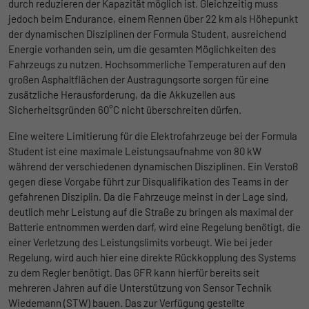
durch reduzieren der Kapazität möglich ist. Gleichzeitig muss
begrenzen.
jedoch beim Endurance, einem Rennen über 22 km als Höhepunkt
der dynamischen Disziplinen der Formula Student, ausreichend
Name
_pk_id
Energie vorhanden sein, um die gesamten Möglichkeiten des
Fahrzeugs zu nutzen. Hochsommerliche Temperaturen auf den
Anbieter
Matomo
großen Asphaltflächen der Austragungsorte sorgen für eine
zusätzliche Herausforderung, da die Akkuzellen aus
Laufzeit
1 Jahr und 1 Monat
Sicherheitsgründen 60°C nicht überschreiten dürfen.
Eine weitere Limitierung für die Elektrofahrzeuge bei der Formula
Matomo setzt dieses Cookie, um eine
Zweck
Student ist eine maximale Leistungsaufnahme von 80 kW
eindeutige Benutzer-ID zu speichern.
während der verschiedenen dynamischen Disziplinen. Ein Verstoß
gegen diese Vorgabe führt zur Disqualifikation des Teams in der
gefahrenen Disziplin. Da die Fahrzeuge meinst in der Lage sind,
Name
_pk_ses
deutlich mehr Leistung auf die Straße zu bringen als maximal der
Anbieter
Matomo
Batterie entnommen werden darf, wird eine Regelung benötigt, die
einer Verletzung des Leistungslimits vorbeugt. Wie bei jeder
Laufzeit
1 Stunde
Regelung, wird auch hier eine direkte Rückkopplung des Systems
zu dem Regler benötigt. Das GFR kann hierfür bereits seit
Matomo setzt dieses Cookie, um eine
mehreren Jahren auf die Unterstützung von Sensor Technik
eindeutige Sitzungs-ID zu speichern, mit
Wiedemann (STW) bauen. Das zur Verfügung gestellte
Zweck