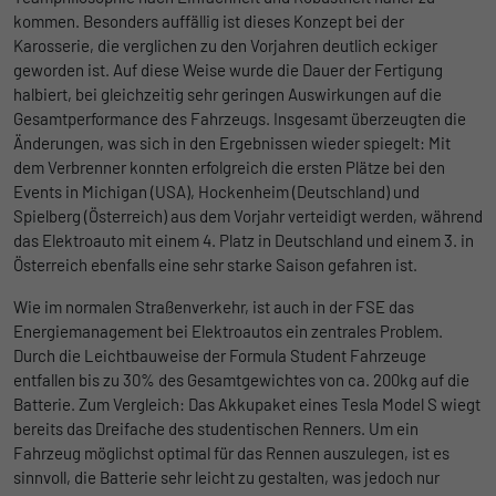
kommen. Besonders auffällig ist dieses Konzept bei der
Anbieter
Google
Karosserie, die verglichen zu den Vorjahren deutlich eckiger
Name
lidc
geworden ist. Auf diese Weise wurde die Dauer der Fertigung
Laufzeit
1 Tag
halbiert, bei gleichzeitig sehr geringen Auswirkungen auf die
Anbieter
LinkedIn
Gesamtperformance des Fahrzeugs. Insgesamt überzeugten die
Registriert eine eindeutige ID, die
Änderungen, was sich in den Ergebnissen wieder spiegelt: Mit
Laufzeit
verwendet wird, um statistische Daten
1 Tag
Zweck
dem Verbrenner konnten erfolgreich die ersten Plätze bei den
dazu, wie der Besucher die Website nutzt,
Wird für die Datenweiterleitung von einem
Events in Michigan (USA), Hockenheim (Deutschland) und
zu generieren.
Zweck
Server an einen anderen verwendet.
Spielberg (Österreich) aus dem Vorjahr verteidigt werden, während
das Elektroauto mit einem 4. Platz in Deutschland und einem 3. in
Name
_gat_UA-139898258-1
Österreich ebenfalls eine sehr starke Saison gefahren ist.
Name
bcookie
Wie im normalen Straßenverkehr, ist auch in der FSE das
Anbieter
Google
Energiemanagement bei Elektroautos ein zentrales Problem.
Anbieter
LinkedIn
Durch die Leichtbauweise der Formula Student Fahrzeuge
Laufzeit
1 Tag
entfallen bis zu 30% des Gesamtgewichtes von ca. 200kg auf die
Laufzeit
2 Jahre
Batterie. Zum Vergleich: Das Akkupaket eines Tesla Model S wiegt
Google Analytics nimmt sich diesen Cookie
bereits das Dreifache des studentischen Renners. Um ein
Browser-ID-Cookie zur eindeutigen
zur Hilfe, um die Anforderungsrate zu
Fahrzeug möglichst optimal für das Rennen auszulegen, ist es
Zweck
Identifizierung von Geräten, die auf
Zweck
drosseln und die Datenerfassung auf
sinnvoll, die Batterie sehr leicht zu gestalten, was jedoch nur
LinkedIn-Dienste zugreifen.
Websites mit hohem Datenverkehr zu