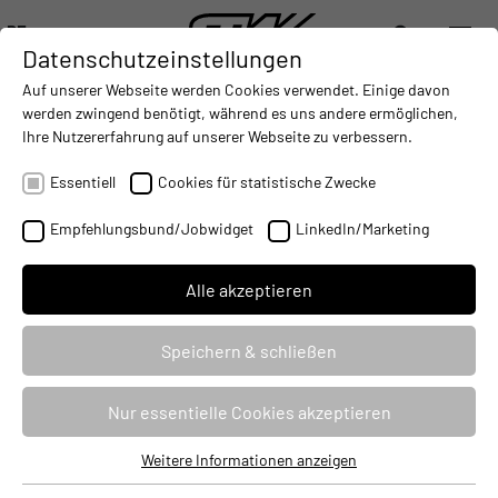
DE
Datenschutzeinstellungen
DIGITALISIERUNG
- CONNECTING THE WORLD OF MOBILE MACHINES
AUTOMATISIERUNG
- IMPROVING MOBILE MACHINES O
INTEGRATION
- SUPPORTI
Auf unserer Webseite werden Cookies verwendet. Einige davon
DEUTSCH (DE)
werden zwingend benötigt, während es uns andere ermöglichen,
ENGLISH (EN)
Ihre Nutzererfahrung auf unserer Webseite zu verbessern.
中文 (ZH)
Essentiell
Cookies für statistische Zwecke
Empfehlungsbund/Jobwidget
LinkedIn/Marketing
Alle akzeptieren
Speichern & schließen
Formula Student – ein
Wettbewerb für die
Nur essentielle Cookies akzeptieren
Ingenieure von morgen
Weitere Informationen anzeigen
Essentiell