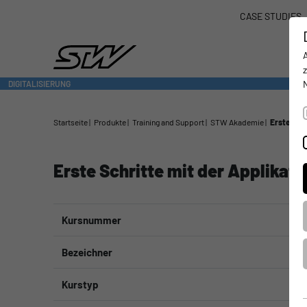
CASE STUDIES
DIGITALISIERUNG
- CONNECTING THE WORLD OF MOBILE MACHINES
Startseite
Produkte
Training and Support
STW Akademie
Erste Sch
Erste Schritte mit der Applika
Kursnummer
Bezeichner
Kurstyp