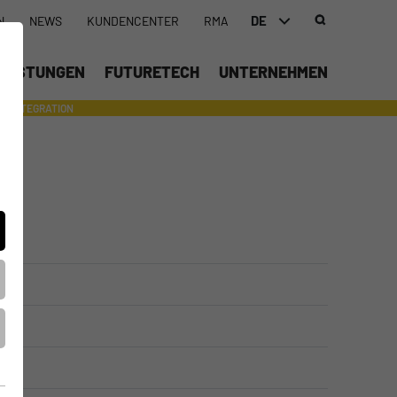
DE
N
NEWS
KUNDENCENTER
RMA
DEUTSCH (DE)
LEISTUNGEN
FUTURETECH
UNTERNEHMEN
ENGLISH (EN)
INTEGRATION
- SUPPORTING WITH INDIVIDUAL TOOLS AND SERVICES
中文 (ZH)