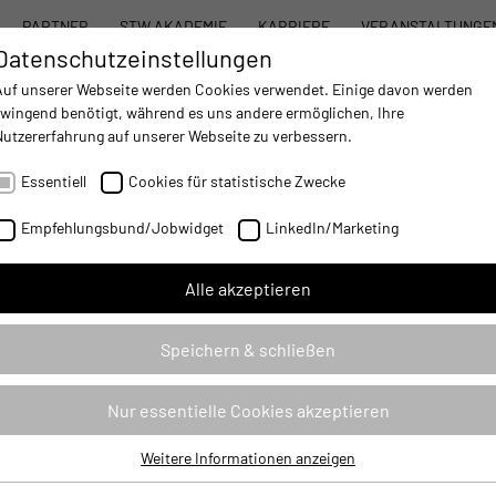
PARTNER
STW AKADEMIE
KARRIERE
VERANSTALTUNGE
Datenschutzeinstellungen
STW SYSTEMBAUKASTEN
PRODUKTE
DIENST
Auf unserer Webseite werden Cookies verwendet. Einige davon werden
zwingend benötigt, während es uns andere ermöglichen, Ihre
Nutzererfahrung auf unserer Webseite zu verbessern.
AUTOMATISIERUNG
- IMPROVING MOBILE MACHINES OPERATIONS
Essentiell
Cookies für statistische Zwecke
ritte mit der Applikationsprogrammierung
Empfehlungsbund/Jobwidget
LinkedIn/Marketing
tionsprogrammierung
Alle akzeptieren
Speichern & schließen
VTE004
VIDGSAPRG
Nur essentielle Cookies akzeptieren
Weitere Informationen anzeigen
Video
Essentiell